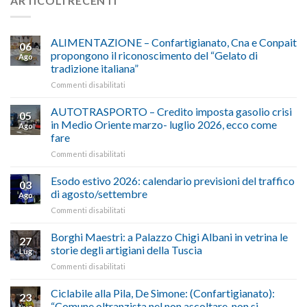
ARTICOLI RECENTI
ALIMENTAZIONE – Confartigianato, Cna e Conpait
06
propongono il riconoscimento del “Gelato di
Ago
tradizione italiana”
su
Commenti disabilitati
ALIMENTAZIONE
–
AUTOTRASPORTO – Credito imposta gasolio crisi
05
Confartigianato,
in Medio Oriente marzo- luglio 2026, ecco come
Ago
Cna
fare
e
su
Commenti disabilitati
Conpait
AUTOTRASPORTO
propongono
–
il
Esodo estivo 2026: calendario previsioni del traffico
03
Credito
riconoscimento
di agosto/settembre
Ago
imposta
del
su
Commenti disabilitati
gasolio
“Gelato
Esodo
crisi
di
estivo
Borghi Maestri: a Palazzo Chigi Albani in vetrina le
in
tradizione
27
2026:
Medio
italiana”
storie degli artigiani della Tuscia
Lug
calendario
Oriente
su
Commenti disabilitati
previsioni
marzo-
Borghi
del
luglio
Maestri:
Ciclabile alla Pila, De Simone: (Confartigianato):
traffico
2026,
23
a
di
“Comune oltranzista nel non ascoltare, non si
ecco