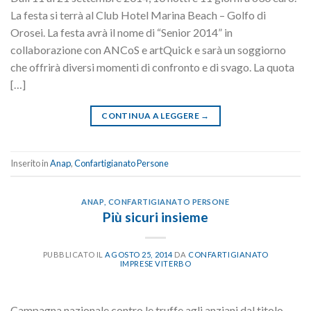
La festa si terrà al Club Hotel Marina Beach – Golfo di
Orosei. La festa avrà il nome di “Senior 2014” in
collaborazione con ANCoS e artQuick e sarà un soggiorno
che offrirà diversi momenti di confronto e di svago. La quota
[…]
CONTINUA A LEGGERE
→
Inserito in
Anap
,
Confartigianato Persone
ANAP
,
CONFARTIGIANATO PERSONE
Più sicuri insieme
PUBBLICATO IL
AGOSTO 25, 2014
DA
CONFARTIGIANATO
IMPRESE VITERBO
Campagna nazionale contro le truffe agli anziani dal titolo