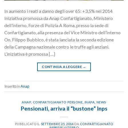
In aumento i reati a danno degli over 65: +3,5% nel 2014
Iniziativa promossa da Anap Confartigianato, Ministero
dell’Interno, Forze di Polizia A Roma, presso la sede di
Confartigianato, alla presenza del Vice Ministro dell’Interno
On. Filippo Bubbico, è stata lanciata la seconda edizione
della Campagna nazionale contro le truffe agli anziani.
L’iniziativa è promossa […]
CONTINUA A LEGGERE
→
Inserito in
Anap
ANAP
,
CONFARTIGIANATO PERSONE
,
INAPA
,
NEWS
Pensionati, arriva il “bustone” Inps
PUBBLICATO IL
SETTEMBRE 25, 2014
DA
CONFARTIGIANATO
IMPRESE VITERBO