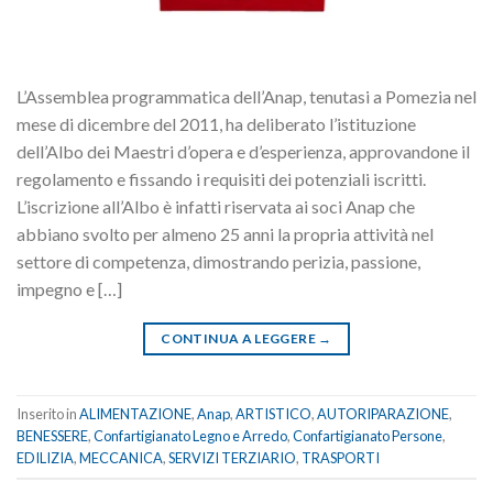
L’Assemblea programmatica dell’Anap, tenutasi a Pomezia nel
mese di dicembre del 2011, ha deliberato l’istituzione
dell’Albo dei Maestri d’opera e d’esperienza, approvandone il
regolamento e fissando i requisiti dei potenziali iscritti.
L’iscrizione all’Albo è infatti riservata ai soci Anap che
abbiano svolto per almeno 25 anni la propria attività nel
settore di competenza, dimostrando perizia, passione,
impegno e […]
CONTINUA A LEGGERE
→
Inserito in
ALIMENTAZIONE
,
Anap
,
ARTISTICO
,
AUTORIPARAZIONE
,
BENESSERE
,
Confartigianato Legno e Arredo
,
Confartigianato Persone
,
EDILIZIA
,
MECCANICA
,
SERVIZI TERZIARIO
,
TRASPORTI