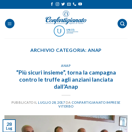
Salta
ai
contenuti
ARCHIVIO CATEGORIA:
ANAP
ANAP
“Più sicuri insieme”, torna la campagna
contro le truffe agli anziani lanciata
dall’Anap
PUBBLICATO IL
LUGLIO 28, 2017
DA
CONFARTIGIANATO IMPRESE
VITERBO
28
Lug