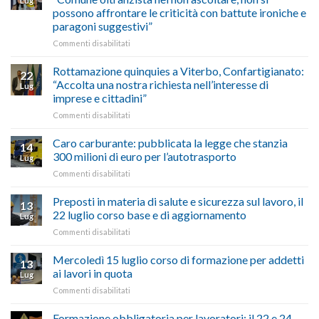
Lug
Palazzo
agosto/settembre
come
possono affrontare le criticità con battute ironiche e
Chigi
fare
paragoni suggestivi”
Albani
in
su
Commenti disabilitati
vetrina
Ciclabile
le
alla
Rottamazione quinquies a Viterbo, Confartigianato:
22
storie
Pila,
“Accolta una nostra richiesta nell’interesse di
Lug
degli
De
imprese e cittadini”
artigiani
Simone:
della
su
Commenti disabilitati
(Confartigianato):
Tuscia
Rottamazione
“Comune
quinquies
oltranzista
Caro carburante: pubblicata la legge che stanzia
14
a
nel
300 milioni di euro per l’autotrasporto
Lug
Viterbo,
non
su
Commenti disabilitati
Confartigianato:
ascoltare,
Caro
“Accolta
non
carburante:
Preposti in materia di salute e sicurezza sul lavoro, il
una
si
13
pubblicata
nostra
possono
22 luglio corso base e di aggiornamento
Lug
la
richiesta
affrontare
su
Commenti disabilitati
legge
nell’interesse
le
Preposti
che
di
criticità
in
Mercoledì 15 luglio corso di formazione per addetti
stanzia
imprese
con
13
materia
300
ai lavori in quota
e
battute
Lug
di
milioni
cittadini”
ironiche
su
Commenti disabilitati
salute
di
e
Mercoledì
e
euro
paragoni
15
Formazione obbligatoria per lavoratori: il 22 e 24
sicurezza
per