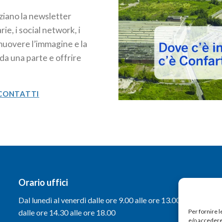
nziano la newsletter
e, i social network, i
omuovere l’immagine e la
 da una parte e offrire
CONTATTI
Orario uffici
Dal lunedì al venerdì dalle ore 9.00 alle ore 13.00 e
dalle ore 14.30 alle ore 18.00
Per fornire 
e/o accedere 