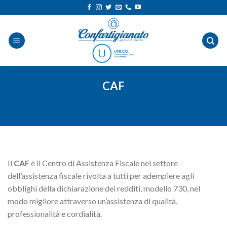
Salta
ai
contenuti
CAF
Il
CAF
è il Centro di Assistenza Fiscale nel settore
dell’assistenza fiscale rivolta a tutti per adempiere agli
obblighi della dichiarazione dei redditi, modello 730, nel
modo migliore attraverso un’assistenza di qualità,
professionalità e cordialità.