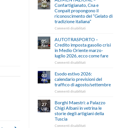
06
Confartigianato, Cna e
Ago
Conpait propongono il
riconoscimento del “Gelato di
tradizione italiana”
su
Commenti disabilitati
ALIMENTAZIONE
–
AUTOTRASPORTO –
05
Confartigianato,
Credito imposta gasolio crisi
Ago
Cna
in Medio Oriente marzo-
e
luglio 2026, ecco come fare
Conpait
propongono
su
Commenti disabilitati
il
AUTOTRASPORTO
riconoscimento
–
Esodo estivo 2026:
03
del
Credito
calendario previsioni del
Ago
“Gelato
imposta
traffico di agosto/settembre
di
gasolio
tradizione
su
Commenti disabilitati
crisi
italiana”
Esodo
in
estivo
Medio
Borghi Maestri: a Palazzo
27
2026:
Oriente
Chigi Albani in vetrina le
Lug
calendario
marzo-
storie degli artigiani della
previsioni
luglio
Tuscia
del
2026,
traffico
ecco
su
Commenti disabilitati