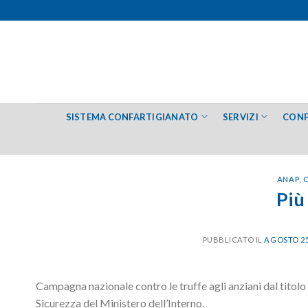
Salta
ai
contenuti
SISTEMA CONFARTIGIANATO
SERVIZI
CONF
ANAP
,
Più
PUBBLICATO IL
AGOSTO 25
Campagna nazionale contro le truffe agli anziani dal titolo
Sicurezza del Ministero dell’Interno.