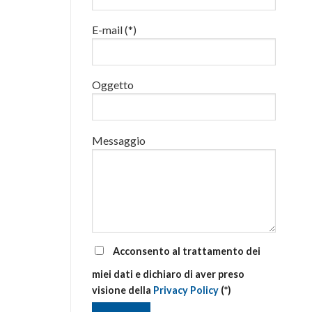
luglio
al
E-mail (*)
via
corsi
base
e
di
Oggetto
aggiornamento
Messaggio
Acconsento al trattamento dei
miei dati e dichiaro di aver preso
visione della
Privacy Policy
(*)