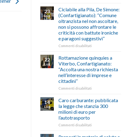
heimer
di
come
Borghi
agosto/settembre
fare
Maestri:
Ciclabile alla Pila, De Simone:
23
a
(Confartigianato): “Comune
Lug
Palazzo
oltranzista nel non ascoltare,
Chigi
non si possono affrontare le
Albani
criticità con battute ironiche
in
e paragoni suggestivi”
vetrina
le
su
Commenti disabilitati
storie
Ciclabile
degli
alla
Rottamazione quinquies a
22
artigiani
Pila,
Viterbo, Confartigianato:
Lug
della
De
“Accolta una nostra richiesta
Tuscia
Simone:
nell’interesse di imprese e
(Confartigianato):
cittadini”
“Comune
oltranzista
su
Commenti disabilitati
nel
Rottamazione
non
quinquies
Caro carburante: pubblicata
14
ascoltare,
a
la legge che stanzia 300
Lug
non
Viterbo,
milioni di euro per
si
Confartigianato:
l’autotrasporto
possono
“Accolta
affrontare
una
su
Commenti disabilitati
le
nostra
Caro
criticità
richiesta
carburante:
Preposti in materia di salute e