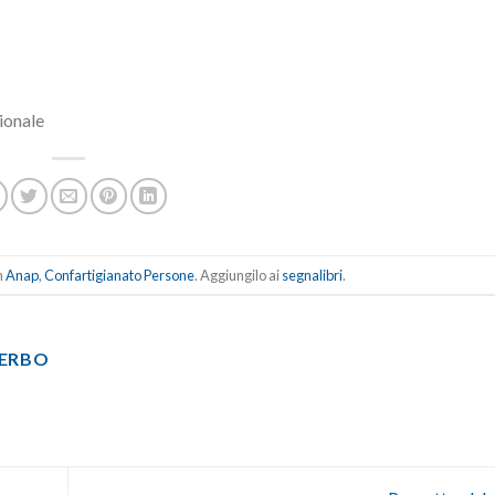
ionale
n
Anap
,
Confartigianato Persone
. Aggiungilo ai
segnalibri
.
TERBO