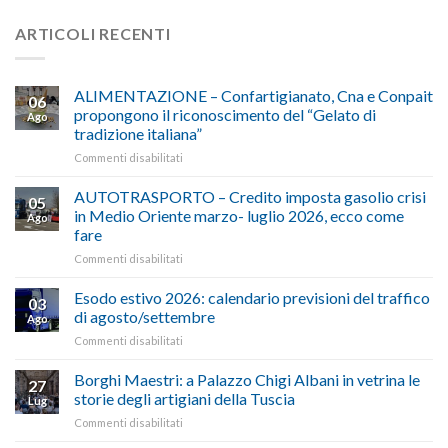
ARTICOLI RECENTI
ALIMENTAZIONE – Confartigianato, Cna e Conpait
06
propongono il riconoscimento del “Gelato di
Ago
tradizione italiana”
su
Commenti disabilitati
ALIMENTAZIONE
–
AUTOTRASPORTO – Credito imposta gasolio crisi
05
Confartigianato,
in Medio Oriente marzo- luglio 2026, ecco come
Ago
Cna
fare
e
su
Commenti disabilitati
Conpait
AUTOTRASPORTO
propongono
–
il
Esodo estivo 2026: calendario previsioni del traffico
03
Credito
riconoscimento
di agosto/settembre
Ago
imposta
del
su
Commenti disabilitati
gasolio
“Gelato
Esodo
crisi
di
estivo
Borghi Maestri: a Palazzo Chigi Albani in vetrina le
in
tradizione
27
2026:
Medio
italiana”
storie degli artigiani della Tuscia
Lug
calendario
Oriente
su
Commenti disabilitati
previsioni
marzo-
Borghi
del
luglio