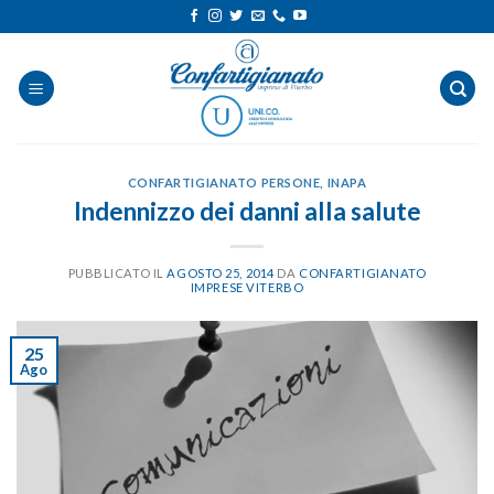
Salta
ai
contenuti
CONFARTIGIANATO PERSONE
,
INAPA
Indennizzo dei danni alla salute
PUBBLICATO IL
AGOSTO 25, 2014
DA
CONFARTIGIANATO
IMPRESE VITERBO
25
Ago