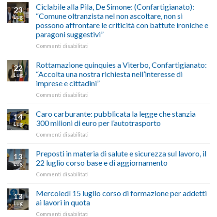
Maestri:
Ciclabile alla Pila, De Simone: (Confartigianato):
traffico
2026,
23
a
di
“Comune oltranzista nel non ascoltare, non si
ecco
Lug
Palazzo
agosto/settembre
come
possono affrontare le criticità con battute ironiche e
Chigi
fare
paragoni suggestivi”
Albani
in
su
Commenti disabilitati
vetrina
Ciclabile
le
alla
Rottamazione quinquies a Viterbo, Confartigianato:
22
storie
Pila,
“Accolta una nostra richiesta nell’interesse di
Lug
degli
De
imprese e cittadini”
artigiani
Simone:
della
su
Commenti disabilitati
(Confartigianato):
Tuscia
Rottamazione
“Comune
quinquies
oltranzista
Caro carburante: pubblicata la legge che stanzia
14
a
nel
300 milioni di euro per l’autotrasporto
Lug
Viterbo,
non
su
Commenti disabilitati
Confartigianato:
ascoltare,
Caro
“Accolta
non
carburante:
Preposti in materia di salute e sicurezza sul lavoro, il
una
si
13
pubblicata
nostra
possono
22 luglio corso base e di aggiornamento
Lug
la
richiesta
affrontare
su
Commenti disabilitati
legge
nell’interesse
le
Preposti
che
di
criticità
in
Mercoledì 15 luglio corso di formazione per addetti
stanzia
imprese
con
13
materia
300
ai lavori in quota
e
battute
Lug
di
milioni
cittadini”
ironiche
su
Commenti disabilitati
salute
di