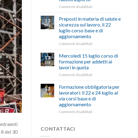
“Accolta
affrontare
una
su
Commenti disabilitati
le
nostra
Caro
criticità
richiesta
carburante:
Preposti in materia di salute e
13
con
nell’interesse
pubblicata
sicurezza sul lavoro, il 22
Lug
battute
di
la
luglio corso base e di
ironiche
imprese
legge
aggiornamento
e
e
che
paragoni
cittadini”
stanzia
su
Commenti disabilitati
suggestivi”
300
Preposti
milioni
in
Mercoledì 15 luglio corso di
13
di
materia
formazione per addetti ai
Lug
euro
di
lavori in quota
per
salute
l’autotrasporto
su
Commenti disabilitati
e
Mercoledì
sicurezza
15
sul
Formazione obbligatoria per
13
luglio
lavoro,
lavoratori: il 22 e 24 luglio al
Lug
corso
il
via corsi base e di
di
22
aggiornamento
formazione
luglio
per
corso
su
Commenti disabilitati
addetti
base
Formazione
ai
e
obbligatoria
ontraenti
lavori
di
per
CONTATTACI
 8 del 30
in
aggiornamento
lavoratori:
quota
il