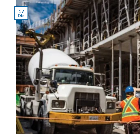
17
Dic