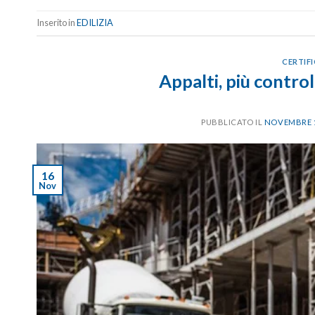
Inserito in
EDILIZIA
CERTIF
Appalti, più contro
PUBBLICATO IL
NOVEMBRE 1
16
Nov