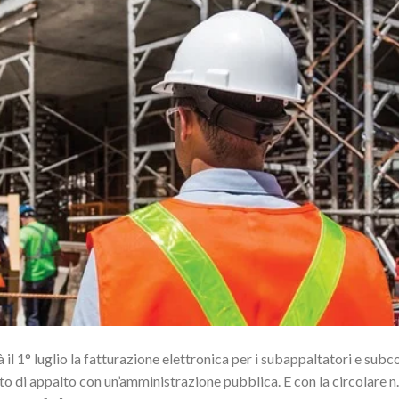
il 1° luglio la fatturazione elettronica per i subappaltatori e subc
tto di appalto con un’amministrazione pubblica. E con la circolare n.