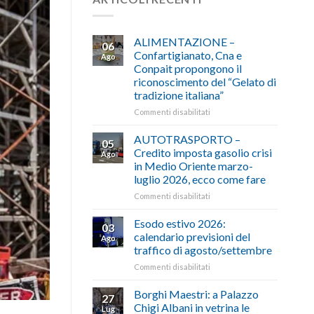
ALIMENTAZIONE –
06
Confartigianato, Cna e
Ago
Conpait propongono il
riconoscimento del “Gelato di
tradizione italiana”
su
Commenti disabilitati
ALIMENTAZIONE
–
AUTOTRASPORTO –
05
Confartigianato,
Credito imposta gasolio crisi
Ago
Cna
in Medio Oriente marzo-
e
luglio 2026, ecco come fare
Conpait
propongono
su
Commenti disabilitati
il
AUTOTRASPORTO
riconoscimento
–
Esodo estivo 2026:
03
del
Credito
calendario previsioni del
Ago
“Gelato
imposta
traffico di agosto/settembre
di
gasolio
tradizione
su
Commenti disabilitati
crisi
italiana”
Esodo
in
estivo
Medio
Borghi Maestri: a Palazzo
27
2026:
Oriente
Chigi Albani in vetrina le
Lug
calendario