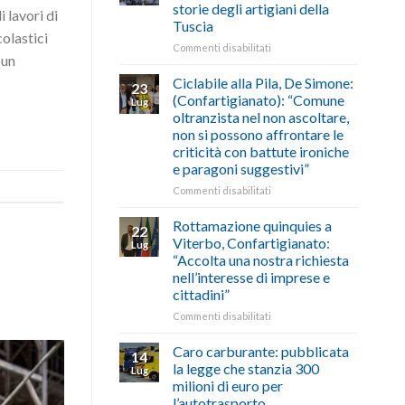
marzo-
storie degli artigiani della
 lavori di
previsioni
luglio
Tuscia
del
2026,
colastici
traffico
ecco
su
Commenti disabilitati
 un
di
come
Borghi
agosto/settembre
fare
Maestri:
Ciclabile alla Pila, De Simone:
23
a
(Confartigianato): “Comune
Lug
Palazzo
oltranzista nel non ascoltare,
Chigi
non si possono affrontare le
Albani
criticità con battute ironiche
in
e paragoni suggestivi”
vetrina
le
su
Commenti disabilitati
storie
Ciclabile
degli
alla
Rottamazione quinquies a
22
artigiani
Pila,
Viterbo, Confartigianato:
Lug
della
De
“Accolta una nostra richiesta
Tuscia
Simone:
nell’interesse di imprese e
(Confartigianato):
cittadini”
“Comune
oltranzista
su
Commenti disabilitati
nel
Rottamazione
non
quinquies
Caro carburante: pubblicata
14
ascoltare,
a
la legge che stanzia 300
Lug
non
Viterbo,
milioni di euro per
si
Confartigianato:
l’autotrasporto
possono