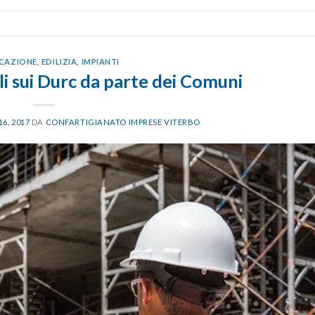
ICAZIONE
,
EDILIZIA
,
IMPIANTI
lli sui Durc da parte dei Comuni
6, 2017
DA
CONFARTIGIANATO IMPRESE VITERBO