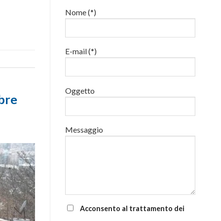
22
Nome (*)
e
24
luglio
al
E-mail (*)
via
corsi
base
e
di
Oggetto
aggiornamento
mbre
Messaggio
Acconsento al trattamento dei