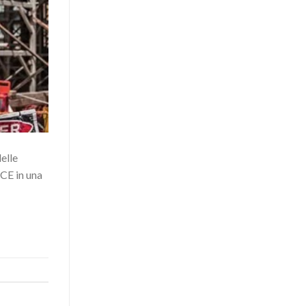
elle
NCE in una