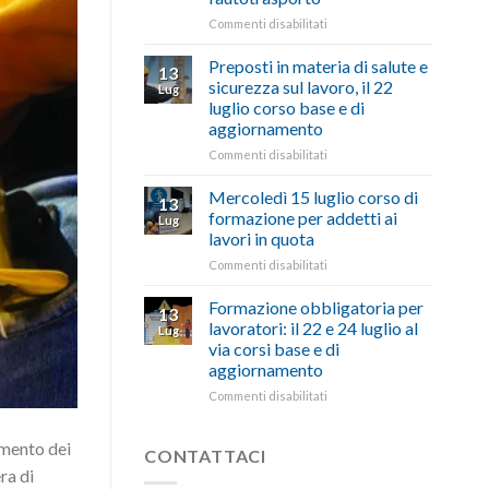
“Accolta
affrontare
una
su
Commenti disabilitati
le
nostra
Caro
criticità
richiesta
carburante:
Preposti in materia di salute e
13
con
nell’interesse
pubblicata
sicurezza sul lavoro, il 22
Lug
battute
di
la
luglio corso base e di
ironiche
imprese
legge
aggiornamento
e
e
che
paragoni
cittadini”
stanzia
su
Commenti disabilitati
suggestivi”
300
Preposti
milioni
in
Mercoledì 15 luglio corso di
13
di
materia
formazione per addetti ai
Lug
euro
di
lavori in quota
per
salute
l’autotrasporto
su
Commenti disabilitati
e
Mercoledì
sicurezza
15
sul
Formazione obbligatoria per
13
luglio
lavoro,
lavoratori: il 22 e 24 luglio al
Lug
corso
il
via corsi base e di
di
22
aggiornamento
formazione
luglio
per
corso
su
Commenti disabilitati
addetti
base
Formazione
ai
e
obbligatoria
amento dei
lavori
di
per
CONTATTACI
in
aggiornamento
lavoratori:
ra di
quota
il