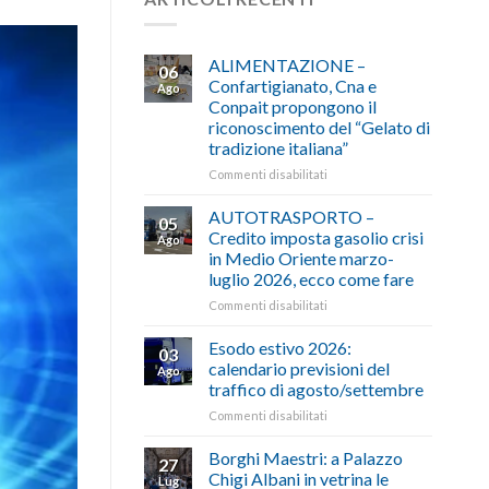
ALIMENTAZIONE –
06
Confartigianato, Cna e
Ago
Conpait propongono il
riconoscimento del “Gelato di
tradizione italiana”
su
Commenti disabilitati
ALIMENTAZIONE
–
AUTOTRASPORTO –
05
Confartigianato,
Credito imposta gasolio crisi
Ago
Cna
in Medio Oriente marzo-
e
luglio 2026, ecco come fare
Conpait
propongono
su
Commenti disabilitati
il
AUTOTRASPORTO
riconoscimento
–
Esodo estivo 2026:
03
del
Credito
calendario previsioni del
Ago
“Gelato
imposta
traffico di agosto/settembre
di
gasolio
tradizione
su
Commenti disabilitati
crisi
italiana”
Esodo
in
estivo
Medio
Borghi Maestri: a Palazzo
27
2026:
Oriente
Chigi Albani in vetrina le
Lug
calendario