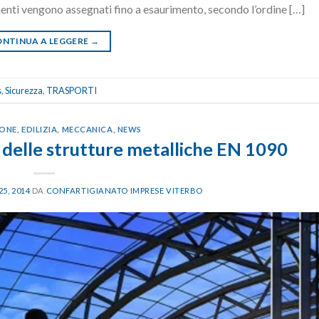
menti vengono assegnati fino a esaurimento, secondo l’ordine […]
NTINUA A LEGGERE
→
s
,
Sicurezza
,
TRASPORTI
IONE
,
EDILIZIA
,
MECCANICA
,
NEWS
 delle strutture metalliche EN 1090
5, 2014
DA
CONFARTIGIANATO IMPRESE VITERBO