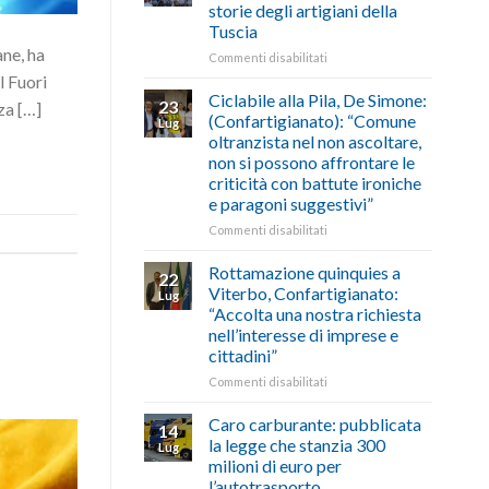
marzo-
storie degli artigiani della
previsioni
luglio
Tuscia
del
2026,
ane, ha
traffico
ecco
su
Commenti disabilitati
di
come
Borghi
l Fuori
agosto/settembre
fare
Maestri:
Ciclabile alla Pila, De Simone:
23
za […]
a
(Confartigianato): “Comune
Lug
Palazzo
oltranzista nel non ascoltare,
Chigi
non si possono affrontare le
Albani
criticità con battute ironiche
in
e paragoni suggestivi”
vetrina
le
su
Commenti disabilitati
storie
Ciclabile
degli
alla
Rottamazione quinquies a
22
artigiani
Pila,
Viterbo, Confartigianato:
Lug
della
De
“Accolta una nostra richiesta
Tuscia
Simone:
nell’interesse di imprese e
(Confartigianato):
cittadini”
“Comune
oltranzista
su
Commenti disabilitati
nel
Rottamazione
non
quinquies
Caro carburante: pubblicata
14
ascoltare,
a
la legge che stanzia 300
Lug
non
Viterbo,
milioni di euro per
si
Confartigianato:
l’autotrasporto
possono