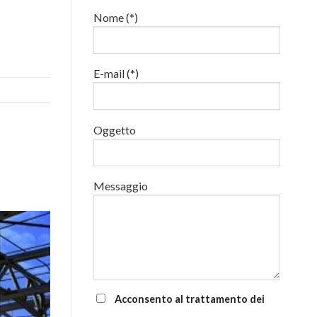
22
Nome (*)
e
24
luglio
al
E-mail (*)
via
corsi
base
e
di
Oggetto
aggiornamento
Messaggio
Acconsento al trattamento dei