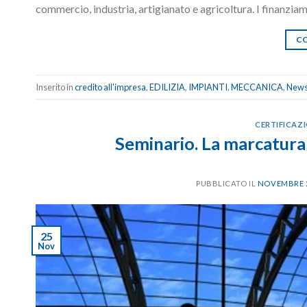
commercio, industria, artigianato e agricoltura. I finanzia
CO
Inserito in
credito all'impresa
,
EDILIZIA
,
IMPIANTI
,
MECCANICA
,
New
CERTIFICAZ
Seminario. La marcatura
PUBBLICATO IL
NOVEMBRE 2
25
Nov