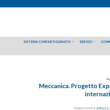
Salta
ai
contenuti
SISTEMA CONFARTIGIANATO
SERVIZI
CONF
M
Meccanica. Progetto Exp
internaz
PUBBLICATO IL
APRILE 3,