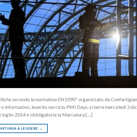
talliche secondo la normativa EN1090” organizzato da Confartigia
ro informativo, inserito nel ciclo PMI Days, si terrà mercoledì 3 di
 1 luglio 2014 è obbligatoria la Marcatura […]
NTINUA A LEGGERE
→