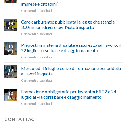
degli
De
imprese e cittadini”
artigiani
Simone:
della
su
Commenti disabilitati
(Confartigianato):
Tuscia
Rottamazione
“Comune
quinquies
oltranzista
Caro carburante: pubblicata la legge che stanzia
14
a
nel
300 milioni di euro per l’autotrasporto
Lug
Viterbo,
non
su
Commenti disabilitati
Confartigianato:
ascoltare,
Caro
“Accolta
non
carburante:
Preposti in materia di salute e sicurezza sul lavoro, il
una
si
13
pubblicata
nostra
possono
22 luglio corso base e di aggiornamento
Lug
la
richiesta
affrontare
su
Commenti disabilitati
legge
nell’interesse
le
Preposti
che
di
criticità
in
Mercoledì 15 luglio corso di formazione per addetti
stanzia
imprese
con
13
materia
300
ai lavori in quota
e
battute
Lug
di
milioni
cittadini”
ironiche
su
Commenti disabilitati
salute
di
e
Mercoledì
e
euro
paragoni
15
Formazione obbligatoria per lavoratori: il 22 e 24
sicurezza
per
13
suggestivi”
luglio
sul
luglio al via corsi base e di aggiornamento
l’autotrasporto
Lug
corso
lavoro,
su
Commenti disabilitati
di
il
Formazione
formazione
22
obbligatoria
per
luglio
per
CONTATTACI
addetti
corso
lavoratori:
ai
base