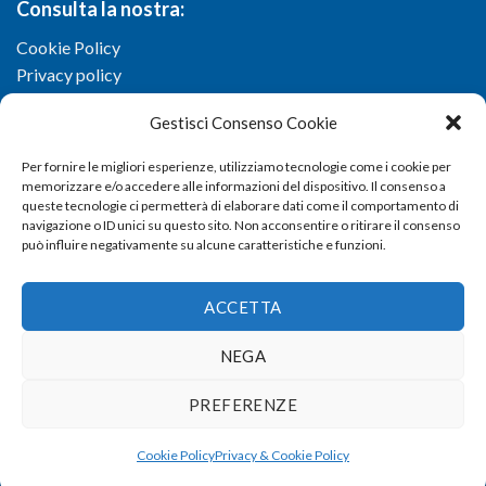
Consulta la nostra:
Cookie Policy
Privacy policy
Gestisci Consenso Cookie
Per fornire le migliori esperienze, utilizziamo tecnologie come i cookie per
memorizzare e/o accedere alle informazioni del dispositivo. Il consenso a
queste tecnologie ci permetterà di elaborare dati come il comportamento di
navigazione o ID unici su questo sito. Non acconsentire o ritirare il consenso
può influire negativamente su alcune caratteristiche e funzioni.
ACCETTA
NEGA
Copyright 2026 ©
Confartigianato imprese di Viterbo
- Via I.
PREFERENZE
Garbini, 29/G - 01100 Viterbo (VT) - Tel 0761 33791 - Fax 0761
337920 - E-mail
info@confartigianato.vt.it
- dev by
Studio
Cookie Policy
Privacy & Cookie Policy
Iandiorio