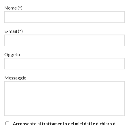
il
lavori
e
22
in
Nome (*)
di
e
quota
aggiornamento
24
luglio
al
via
E-mail (*)
corsi
base
e
di
Oggetto
aggiornamento
Messaggio
Acconsento al trattamento dei miei dati e dichiaro di