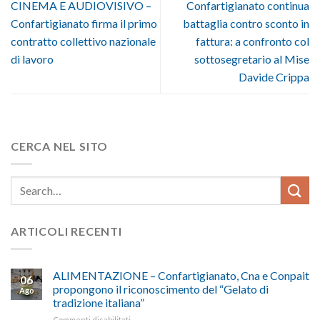
CINEMA E AUDIOVISIVO –
Confartigianato continua
Confartigianato firma il primo
battaglia contro sconto in
contratto collettivo nazionale
fattura: a confronto col
di lavoro
sottosegretario al Mise
Davide Crippa
CERCA NEL SITO
ARTICOLI RECENTI
ALIMENTAZIONE – Confartigianato, Cna e Conpait
06
propongono il riconoscimento del “Gelato di
Ago
tradizione italiana”
su
Commenti disabilitati