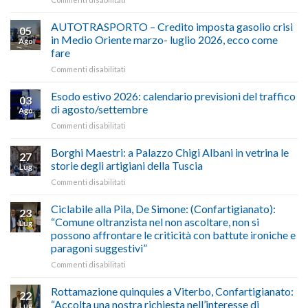
ALIMENTAZIONE
–
AUTOTRASPORTO – Credito imposta gasolio crisi
05
Confartigianato,
in Medio Oriente marzo- luglio 2026, ecco come
Ago
Cna
fare
e
su
Commenti disabilitati
Conpait
AUTOTRASPORTO
propongono
–
il
Esodo estivo 2026: calendario previsioni del traffico
03
Credito
riconoscimento
di agosto/settembre
Ago
imposta
del
su
Commenti disabilitati
gasolio
“Gelato
Esodo
crisi
di
estivo
Borghi Maestri: a Palazzo Chigi Albani in vetrina le
in
tradizione
27
2026:
Medio
italiana”
storie degli artigiani della Tuscia
Lug
calendario
Oriente
su
Commenti disabilitati
previsioni
marzo-
Borghi
del
luglio
Maestri:
Ciclabile alla Pila, De Simone: (Confartigianato):
traffico
2026,
23
a
di
“Comune oltranzista nel non ascoltare, non si
ecco
Lug
Palazzo
agosto/settembre
come
possono affrontare le criticità con battute ironiche e
Chigi
fare
paragoni suggestivi”
Albani
in
su
Commenti disabilitati
vetrina
Ciclabile
le
alla
Rottamazione quinquies a Viterbo, Confartigianato:
22
storie
Pila,
“Accolta una nostra richiesta nell’interesse di
Lug