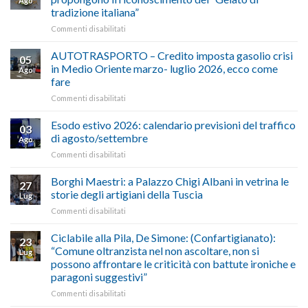
Ago
tradizione italiana”
su
Commenti disabilitati
ALIMENTAZIONE
–
AUTOTRASPORTO – Credito imposta gasolio crisi
05
Confartigianato,
in Medio Oriente marzo- luglio 2026, ecco come
Ago
Cna
fare
e
su
Commenti disabilitati
Conpait
AUTOTRASPORTO
propongono
–
il
Esodo estivo 2026: calendario previsioni del traffico
03
Credito
riconoscimento
di agosto/settembre
Ago
imposta
del
su
Commenti disabilitati
gasolio
“Gelato
Esodo
crisi
di
estivo
Borghi Maestri: a Palazzo Chigi Albani in vetrina le
in
tradizione
27
2026:
Medio
italiana”
storie degli artigiani della Tuscia
Lug
calendario
Oriente
su
Commenti disabilitati
previsioni
marzo-
Borghi
del
luglio
Maestri:
Ciclabile alla Pila, De Simone: (Confartigianato):
traffico
2026,
23
a
di
“Comune oltranzista nel non ascoltare, non si
ecco
Lug
Palazzo
agosto/settembre
come
possono affrontare le criticità con battute ironiche e
Chigi
fare
paragoni suggestivi”
Albani
in
su
Commenti disabilitati
vetrina
Ciclabile