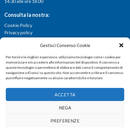
14.30 alle ore 18.00
Consulta la nostra:
Cookie Policy
Privacy policy
Gestisci Consenso Cookie
Per fornire le migliori esperienze, utilizziamo tecnologie come i cookie per
memorizzare e/o accedere alle informazioni del dispositivo. Il consenso a
queste tecnologie ci permetterà di elaborare dati come il comportamento di
navigazione o ID unici su questo sito. Non acconsentire o ritirare il consenso
può influire negativamente su alcune caratteristiche e funzioni.
ACCETTA
NEGA
Copyright 2026 ©
Confartigianato imprese di Viterbo
- Via I.
PREFERENZE
Garbini, 29/G - 01100 Viterbo (VT) - Tel 0761 33791 - Fax 0761