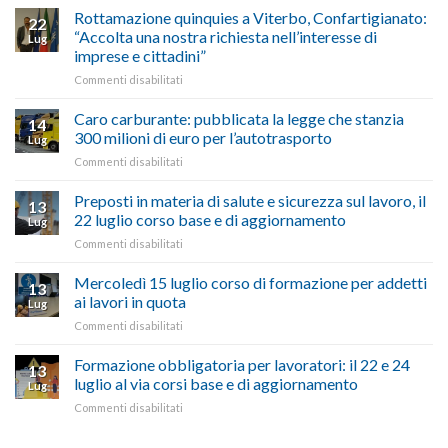
le
alla
Rottamazione quinquies a Viterbo, Confartigianato:
22
storie
Pila,
“Accolta una nostra richiesta nell’interesse di
Lug
degli
De
imprese e cittadini”
artigiani
Simone:
della
su
Commenti disabilitati
(Confartigianato):
Tuscia
Rottamazione
“Comune
quinquies
oltranzista
Caro carburante: pubblicata la legge che stanzia
14
a
nel
300 milioni di euro per l’autotrasporto
Lug
Viterbo,
non
su
Commenti disabilitati
Confartigianato:
ascoltare,
Caro
“Accolta
non
carburante:
Preposti in materia di salute e sicurezza sul lavoro, il
una
si
13
pubblicata
nostra
possono
22 luglio corso base e di aggiornamento
Lug
la
richiesta
affrontare
su
Commenti disabilitati
legge
nell’interesse
le
Preposti
che
di
criticità
in
Mercoledì 15 luglio corso di formazione per addetti
stanzia
imprese
con
13
materia
300
ai lavori in quota
e
battute
Lug
di
milioni
cittadini”
ironiche
su
Commenti disabilitati
salute
di
e
Mercoledì
e
euro
paragoni
15
Formazione obbligatoria per lavoratori: il 22 e 24
sicurezza
per
13
suggestivi”
luglio
sul
luglio al via corsi base e di aggiornamento
l’autotrasporto
Lug
corso
lavoro,
su
Commenti disabilitati
di
il
Formazione
formazione
22
obbligatoria
per
luglio