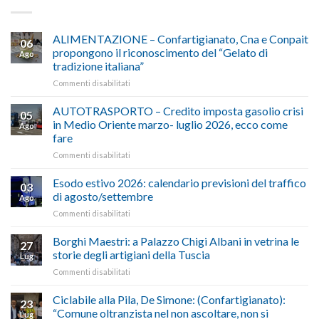
ALIMENTAZIONE – Confartigianato, Cna e Conpait
06
propongono il riconoscimento del “Gelato di
Ago
tradizione italiana”
su
Commenti disabilitati
ALIMENTAZIONE
–
AUTOTRASPORTO – Credito imposta gasolio crisi
05
Confartigianato,
in Medio Oriente marzo- luglio 2026, ecco come
Ago
Cna
fare
e
su
Commenti disabilitati
Conpait
AUTOTRASPORTO
propongono
–
il
Esodo estivo 2026: calendario previsioni del traffico
03
Credito
riconoscimento
di agosto/settembre
Ago
imposta
del
su
Commenti disabilitati
gasolio
“Gelato
Esodo
crisi
di
estivo
Borghi Maestri: a Palazzo Chigi Albani in vetrina le
in
tradizione
27
2026:
Medio
italiana”
storie degli artigiani della Tuscia
Lug
calendario
Oriente
su
Commenti disabilitati
previsioni
marzo-
Borghi
del
luglio
Maestri:
Ciclabile alla Pila, De Simone: (Confartigianato):
traffico
2026,
23
a
di
“Comune oltranzista nel non ascoltare, non si
ecco
Lug