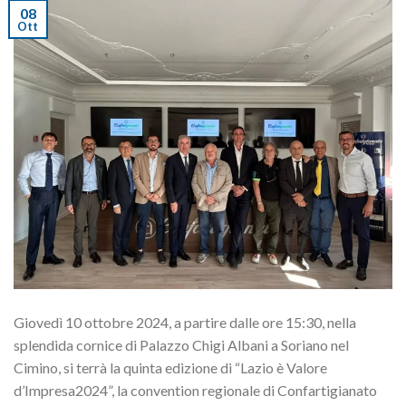
08
Ott
Giovedì 10
ottobre 202
4, a partire d
alle ore 15:30
, nella
splendida cornice di
Palazzo Chigi Albani a Soriano nel
Cimino
, si terrà la
quinta
e
dizione di “Lazio è Valore
d’Impresa
2024
”, la convention regionale di
Confartigianato