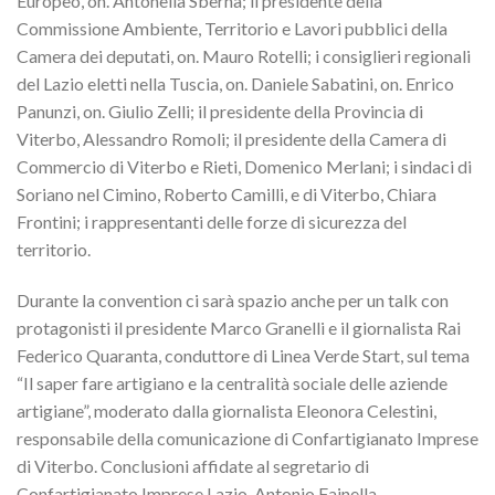
Europeo, on.
Antonella Sberna
; il presidente della
Commissione Ambiente, Territorio e Lavori pubblici della
Camera dei deputati, on.
Mauro Rotelli
;
i consiglieri regionali
del Lazio eletti nella Tuscia, on.
Daniele Sabati
ni
, on.
Enrico
Panunzi
, on.
Giulio Zelli
;
il presidente della Provincia di
Viterbo,
Alessandro Romoli
; il presidente della Camera di
Commercio di Viterbo e Rieti,
Domenico Merlani
; i sindaci
di
Soriano nel Cimino
,
Roberto Camilli
, e di Viterbo,
Chiara
Frontini
; i rappresentanti delle forze di sicurezza del
territorio.
Durante
la convention ci sarà spazio anche per un talk con
protagonisti il presidente
Marco Granelli
e il giornalista Rai
Federico Quaranta
, conduttore di Linea Verde Start, sul tema
“Il saper fare artigiano e la centralità sociale delle aziende
artigiane”, moderato dalla giornalista
Eleonora Celestini
,
responsabile della comunicazione di Confartigianato Imprese
di Viterbo.
Conclusioni affidate al segretario di
Confartigianato Impr
ese Lazio,
Antonio Fainella
.