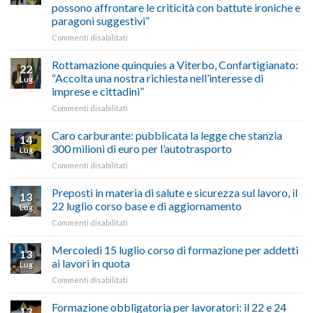
Palazzo
agosto/settembre
come
possono affrontare le criticità con battute ironiche e
Chigi
fare
paragoni suggestivi”
Albani
in
su
Commenti disabilitati
vetrina
Ciclabile
le
alla
Rottamazione quinquies a Viterbo, Confartigianato:
22
storie
Pila,
“Accolta una nostra richiesta nell’interesse di
Lug
degli
De
imprese e cittadini”
artigiani
Simone:
della
su
Commenti disabilitati
(Confartigianato):
Tuscia
Rottamazione
“Comune
quinquies
oltranzista
Caro carburante: pubblicata la legge che stanzia
14
a
nel
300 milioni di euro per l’autotrasporto
Lug
Viterbo,
non
su
Commenti disabilitati
Confartigianato:
ascoltare,
Caro
“Accolta
non
carburante:
Preposti in materia di salute e sicurezza sul lavoro, il
una
si
13
pubblicata
nostra
possono
22 luglio corso base e di aggiornamento
Lug
la
richiesta
affrontare
su
Commenti disabilitati
legge
nell’interesse
le
Preposti
che
di
criticità
in
Mercoledì 15 luglio corso di formazione per addetti
stanzia
imprese
con
13
materia
300
ai lavori in quota
e
battute
Lug
di
milioni
cittadini”
ironiche
su
Commenti disabilitati
salute
di
e
Mercoledì
e
euro
paragoni
15
Formazione obbligatoria per lavoratori: il 22 e 24
sicurezza
per
13
suggestivi”