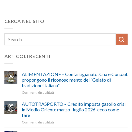
CERCA NEL SITO
ARTICOLI RECENTI
ALIMENTAZIONE – Confartigianato, Cna e Conpait
06
propongono il riconoscimento del “Gelato di
Ago
tradizione italiana”
su
Commenti disabilitati
ALIMENTAZIONE
–
AUTOTRASPORTO – Credito imposta gasolio crisi
05
Confartigianato,
in Medio Oriente marzo- luglio 2026, ecco come
Ago
Cna
fare
e
su
Commenti disabilitati
Conpait
AUTOTRASPORTO
propongono
–