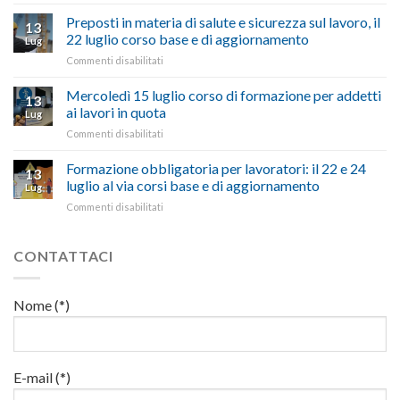
Caro
“Accolta
non
carburante:
Preposti in materia di salute e sicurezza sul lavoro, il
una
si
13
pubblicata
nostra
possono
22 luglio corso base e di aggiornamento
Lug
la
richiesta
affrontare
su
Commenti disabilitati
legge
nell’interesse
le
Preposti
che
di
criticità
in
Mercoledì 15 luglio corso di formazione per addetti
stanzia
imprese
con
13
materia
300
ai lavori in quota
e
battute
Lug
di
milioni
cittadini”
ironiche
su
Commenti disabilitati
salute
di
e
Mercoledì
e
euro
paragoni
15
Formazione obbligatoria per lavoratori: il 22 e 24
sicurezza
per
13
suggestivi”
luglio
sul
luglio al via corsi base e di aggiornamento
l’autotrasporto
Lug
corso
lavoro,
su
Commenti disabilitati
di
il
Formazione
formazione
22
obbligatoria
per
luglio
per
CONTATTACI
addetti
corso
lavoratori:
ai
base
il
lavori
e
22
in
Nome (*)
di
e
quota
aggiornamento
24
luglio
al
via
E-mail (*)
corsi