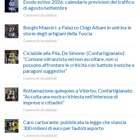
il
Esodo estivo 2026: calendario previsioni del traffico
03
Credito
riconoscimento
di agosto/settembre
Ago
imposta
del
su
Commenti disabilitati
gasolio
“Gelato
Esodo
crisi
di
estivo
Borghi Maestri: a Palazzo Chigi Albani in vetrina le
in
tradizione
27
2026:
Medio
italiana”
storie degli artigiani della Tuscia
Lug
calendario
Oriente
su
Commenti disabilitati
previsioni
marzo-
Borghi
del
luglio
Maestri:
Ciclabile alla Pila, De Simone: (Confartigianato):
traffico
2026,
23
a
di
“Comune oltranzista nel non ascoltare, non si
ecco
Lug
Palazzo
agosto/settembre
come
possono affrontare le criticità con battute ironiche e
Chigi
fare
paragoni suggestivi”
Albani
in
su
Commenti disabilitati
vetrina
Ciclabile
le
alla
Rottamazione quinquies a Viterbo, Confartigianato:
22
storie
Pila,
“Accolta una nostra richiesta nell’interesse di
Lug
degli
De
imprese e cittadini”
artigiani
Simone:
della
su
Commenti disabilitati
(Confartigianato):
Tuscia
Rottamazione
“Comune
quinquies
oltranzista
Caro carburante: pubblicata la legge che stanzia
14
a
nel
300 milioni di euro per l’autotrasporto
Lug
Viterbo,
non
su
Commenti disabilitati
Confartigianato:
ascoltare,