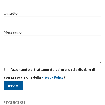
base
e
di
Oggetto
aggiornamento
Messaggio
Acconsento al trattamento dei miei dati e dichiaro di
aver preso visione della
Privacy Policy
(*)
SEGUICI SU