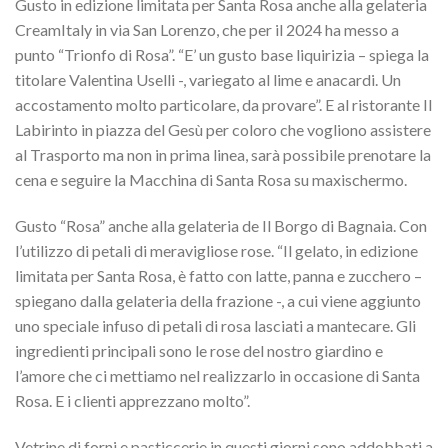
Gusto in edizione limitata per Santa Rosa anche alla gelateria
CreamItaly in via San Lorenzo, che per il 2024 ha messo a
punto “Trionfo di Rosa”. “E’ un gusto base liquirizia – spiega la
titolare Valentina Uselli -, variegato al lime e anacardi. Un
accostamento molto particolare, da provare”. E al ristorante Il
Labirinto in piazza del Gesù per coloro che vogliono assistere
al Trasporto ma non in prima linea, sarà possibile prenotare la
cena e seguire la Macchina di Santa Rosa su maxischermo.
Gusto “Rosa” anche alla gelateria de Il Borgo di Bagnaia. Con
l’utilizzo di petali di meravigliose rose. “Il gelato, in edizione
limitata per Santa Rosa, è fatto con latte, panna e zucchero –
spiegano dalla gelateria della frazione -, a cui viene aggiunto
uno speciale infuso di petali di rosa lasciati a mantecare. Gli
ingredienti principali sono le rose del nostro giardino e
l’amore che ci mettiamo nel realizzarlo in occasione di Santa
Rosa. E i clienti apprezzano molto”.
Vetrine di forni e pasticcerie in questi giorni sono addobbati a