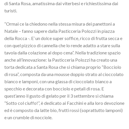
di Santa Rosa, amatissima dai viterbesi e richiestissima dai
turisti.
“Ormai ce la chiedono nella stessa misura dei panettoni a
Natale – fanno sapere dalla Pasticceria Polozzi in piazza
della Rocca -. E’ un dolce super soffice, ricco di frutta secca e
con quel pizzico di cannella che lo rende adatto a stare sulla
tavola dalla colazione al dopo cena”. Nella tradizione spazio
anche all’innovazione: la Pasticceria Polozzi ha creato una
torta dedicata a Santa Rosa che si chiama proprio “Bocciolo
di rosa”, composta da una mousse doppio strato al cioccolato
bianco e lamponi, con una glassa di cioccolato bianco a
specchio e decorata con bocciolo e petali di rosa. E
quest’anno il gusto di gelato per il 3 settembre si chiama
“Sotto col ciuffo!”, è dedicato ai Facchini e alla loro devozione
ed è composto da latte bio, frutti rossi (soprattutto lamponi)
e un crumble di nocciole.