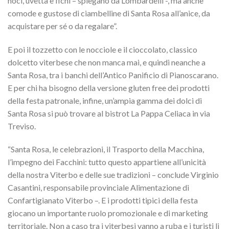
noci, uvetta e fichi – spiegano da Lombardelli -, ma anche
comode e gustose di ciambelline di Santa Rosa all’anice, da
acquistare per sé o da regalare”.
E poi il tozzetto con le nocciole e il cioccolato, classico
dolcetto viterbese che non manca mai, e quindi neanche a
Santa Rosa, tra i banchi dell’Antico Panificio di Pianoscarano.
E per chi ha bisogno della versione gluten free dei prodotti
della festa patronale, infine, un’ampia gamma dei dolci di
Santa Rosa si può trovare al bistrot La Pappa Celiaca in via
Treviso.
“Santa Rosa, le celebrazioni, il Trasporto della Macchina,
l’impegno dei Facchini: tutto questo appartiene all’unicità
della nostra Viterbo e delle sue tradizioni – conclude Virginio
Casantini, responsabile provinciale Alimentazione di
Confartigianato Viterbo –. E i prodotti tipici della festa
giocano un importante ruolo promozionale e di marketing
territoriale. Non a caso tra i viterbesi vanno a ruba e i turisti li