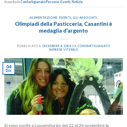
Inserito in
Confartigianato Persone
,
Eventi
,
Notizie
ALIMENTAZIONE
,
EVENTI
,
GLI ASSOCIATI
Olimpiadi della Pasticceria, Casantini è
medaglia d’argento
PUBBLICATO IL
DICEMBRE 4, 2014
DA
CONFARTIGIANATO
IMPRESE VITERBO
04
Dic
Si sono svolte a Lussemburgo dal 22 al 26 novembre le