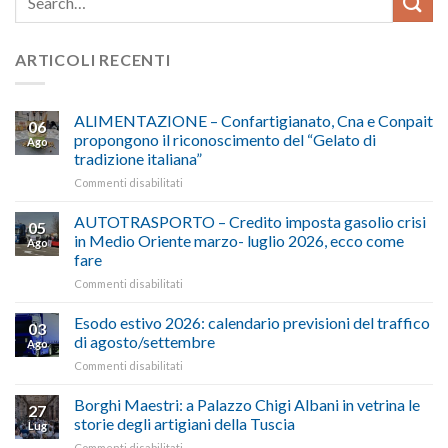
ARTICOLI RECENTI
ALIMENTAZIONE – Confartigianato, Cna e Conpait
06
propongono il riconoscimento del “Gelato di
Ago
tradizione italiana”
su
Commenti disabilitati
ALIMENTAZIONE
–
AUTOTRASPORTO – Credito imposta gasolio crisi
05
Confartigianato,
in Medio Oriente marzo- luglio 2026, ecco come
Ago
Cna
fare
e
su
Commenti disabilitati
Conpait
AUTOTRASPORTO
propongono
–
il
Esodo estivo 2026: calendario previsioni del traffico
03
Credito
riconoscimento
di agosto/settembre
Ago
imposta
del
su
Commenti disabilitati
gasolio
“Gelato
Esodo
crisi
di
estivo
Borghi Maestri: a Palazzo Chigi Albani in vetrina le
in
tradizione
27
2026:
Medio
italiana”
storie degli artigiani della Tuscia
Lug
calendario
Oriente
su
Commenti disabilitati