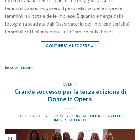
top ten italiana delle province con maggior tasso di
femminilizzazione, ovvero il peso relativo delle imprese
femminili sul totale delle imprese. È quanto emerge dalla
fotografia scattata dall’Osservatorio dell’imprenditorialità
femminile di Unioncamere-InfoCamere, sulla base […]
CONTINUA A LEGGERE
→
Inserito in
Eventi
EVENTI
Grande successo per la terza edizione di
Donne in Opera
PUBBLICATO IL
SETTEMBRE 21, 2017
DA
CONFARTIGIANATO
IMPRESE VITERBO
21