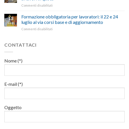
di
milioni
cittadini”
ironiche
su
Commenti disabilitati
salute
di
e
Mercoledì
e
euro
paragoni
15
Formazione obbligatoria per lavoratori: il 22 e 24
sicurezza
per
13
suggestivi”
luglio
sul
luglio al via corsi base e di aggiornamento
l’autotrasporto
Lug
corso
lavoro,
su
Commenti disabilitati
di
il
Formazione
formazione
22
obbligatoria
per
luglio
per
CONTATTACI
addetti
corso
lavoratori:
ai
base
il
lavori
e
22
in
Nome (*)
di
e
quota
aggiornamento
24
luglio
al
via
E-mail (*)
corsi
base
e
di
Oggetto
aggiornamento