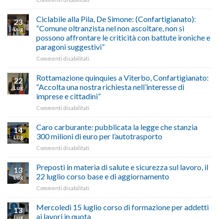
previsioni
marzo-
Borghi
del
luglio
Maestri:
Ciclabile alla Pila, De Simone: (Confartigianato):
traffico
2026,
23
a
di
“Comune oltranzista nel non ascoltare, non si
ecco
Lug
Palazzo
agosto/settembre
come
possono affrontare le criticità con battute ironiche e
Chigi
fare
paragoni suggestivi”
Albani
in
su
Commenti disabilitati
vetrina
Ciclabile
le
alla
Rottamazione quinquies a Viterbo, Confartigianato:
22
storie
Pila,
“Accolta una nostra richiesta nell’interesse di
Lug
degli
De
imprese e cittadini”
artigiani
Simone:
della
su
Commenti disabilitati
(Confartigianato):
Tuscia
Rottamazione
“Comune
quinquies
oltranzista
Caro carburante: pubblicata la legge che stanzia
14
a
nel
300 milioni di euro per l’autotrasporto
Lug
Viterbo,
non
su
Commenti disabilitati
Confartigianato:
ascoltare,
Caro
“Accolta
non
carburante:
Preposti in materia di salute e sicurezza sul lavoro, il
una
si
13
pubblicata
nostra
possono
22 luglio corso base e di aggiornamento
Lug
la
richiesta
affrontare
su
Commenti disabilitati
legge
nell’interesse
le
Preposti
che
di
criticità
in
Mercoledì 15 luglio corso di formazione per addetti
stanzia
imprese
con
13
materia
300
ai lavori in quota
e
battute
Lug