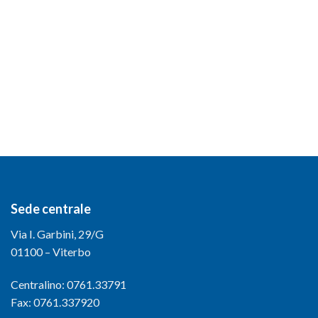
Sede centrale
Via I. Garbini, 29/G
01100 – Viterbo
Centralino: 0761.33791
Fax: 0761.337920