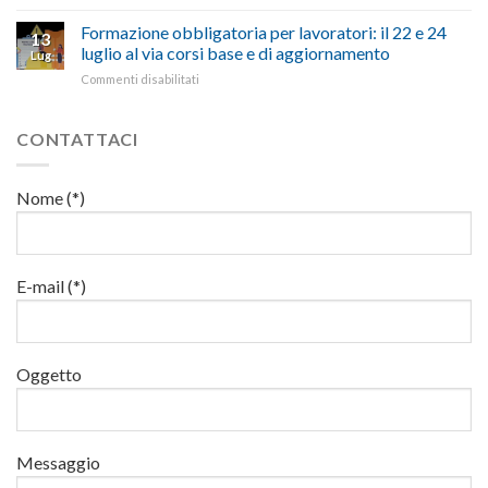
Mercoledì
e
euro
paragoni
15
Formazione obbligatoria per lavoratori: il 22 e 24
sicurezza
per
13
suggestivi”
luglio
sul
luglio al via corsi base e di aggiornamento
l’autotrasporto
Lug
corso
lavoro,
su
Commenti disabilitati
di
il
Formazione
formazione
22
obbligatoria
per
luglio
per
CONTATTACI
addetti
corso
lavoratori:
ai
base
il
lavori
e
22
in
Nome (*)
di
e
quota
aggiornamento
24
luglio
al
via
E-mail (*)
corsi
base
e
di
Oggetto
aggiornamento
Messaggio