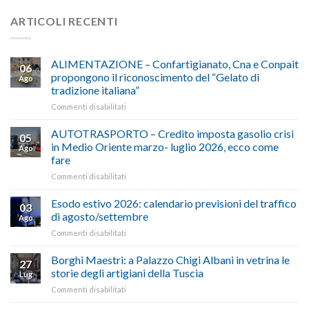
ARTICOLI RECENTI
ALIMENTAZIONE – Confartigianato, Cna e Conpait
06
propongono il riconoscimento del “Gelato di
Ago
tradizione italiana”
su
Commenti disabilitati
ALIMENTAZIONE
–
AUTOTRASPORTO – Credito imposta gasolio crisi
05
Confartigianato,
in Medio Oriente marzo- luglio 2026, ecco come
Ago
Cna
fare
e
su
Commenti disabilitati
Conpait
AUTOTRASPORTO
propongono
–
il
Esodo estivo 2026: calendario previsioni del traffico
03
Credito
riconoscimento
di agosto/settembre
Ago
imposta
del
su
Commenti disabilitati
gasolio
“Gelato
Esodo
crisi
di
estivo
Borghi Maestri: a Palazzo Chigi Albani in vetrina le
in
tradizione
27
2026:
Medio
italiana”
storie degli artigiani della Tuscia
Lug
calendario
Oriente
su
Commenti disabilitati
previsioni
marzo-
Borghi
del
luglio