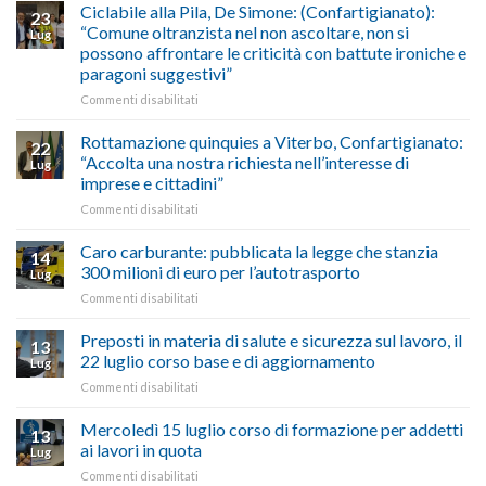
Maestri:
Ciclabile alla Pila, De Simone: (Confartigianato):
traffico
2026,
23
a
di
“Comune oltranzista nel non ascoltare, non si
ecco
Lug
Palazzo
agosto/settembre
come
possono affrontare le criticità con battute ironiche e
Chigi
fare
paragoni suggestivi”
Albani
in
su
Commenti disabilitati
vetrina
Ciclabile
le
alla
Rottamazione quinquies a Viterbo, Confartigianato:
22
storie
Pila,
“Accolta una nostra richiesta nell’interesse di
Lug
degli
De
imprese e cittadini”
artigiani
Simone:
della
su
Commenti disabilitati
(Confartigianato):
Tuscia
Rottamazione
“Comune
quinquies
oltranzista
Caro carburante: pubblicata la legge che stanzia
14
a
nel
300 milioni di euro per l’autotrasporto
Lug
Viterbo,
non
su
Commenti disabilitati
Confartigianato:
ascoltare,
Caro
“Accolta
non
carburante:
Preposti in materia di salute e sicurezza sul lavoro, il
una
si
13
pubblicata
nostra
possono
22 luglio corso base e di aggiornamento
Lug
la
richiesta
affrontare
su
Commenti disabilitati
legge
nell’interesse
le
Preposti
che
di
criticità
in
Mercoledì 15 luglio corso di formazione per addetti
stanzia
imprese
con
13
materia
300
ai lavori in quota
e
battute
Lug
di
milioni
cittadini”
ironiche
su
Commenti disabilitati
salute
di
e