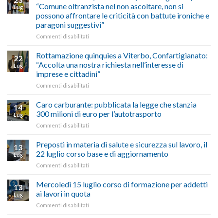
a
di
“Comune oltranzista nel non ascoltare, non si
ecco
Lug
Palazzo
agosto/settembre
come
possono affrontare le criticità con battute ironiche e
Chigi
fare
paragoni suggestivi”
Albani
in
su
Commenti disabilitati
vetrina
Ciclabile
le
alla
Rottamazione quinquies a Viterbo, Confartigianato:
22
storie
Pila,
“Accolta una nostra richiesta nell’interesse di
Lug
degli
De
imprese e cittadini”
artigiani
Simone:
della
su
Commenti disabilitati
(Confartigianato):
Tuscia
Rottamazione
“Comune
quinquies
oltranzista
Caro carburante: pubblicata la legge che stanzia
14
a
nel
300 milioni di euro per l’autotrasporto
Lug
Viterbo,
non
su
Commenti disabilitati
Confartigianato:
ascoltare,
Caro
“Accolta
non
carburante:
Preposti in materia di salute e sicurezza sul lavoro, il
una
si
13
pubblicata
nostra
possono
22 luglio corso base e di aggiornamento
Lug
la
richiesta
affrontare
su
Commenti disabilitati
legge
nell’interesse
le
Preposti
che
di
criticità
in
Mercoledì 15 luglio corso di formazione per addetti
stanzia
imprese
con
13
materia
300
ai lavori in quota
e
battute
Lug
di
milioni
cittadini”
ironiche
su
Commenti disabilitati
salute
di
e
Mercoledì
e
euro
paragoni