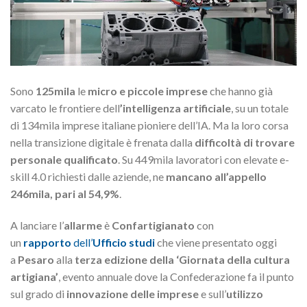
Sono
125mila
le
micro e piccole imprese
che hanno già
varcato le frontiere dell
’intelligenza artificiale
, su un totale
di 134mila imprese italiane pioniere dell’IA. Ma la loro corsa
nella transizione digitale è frenata dalla
difficoltà di trovare
personale qualificato
. Su 449mila lavoratori con elevate e-
skill 4.0 richiesti dalle aziende, ne
mancano all’appello
246mila, pari al 54,9%
.
A lanciare l’
allarme
è
Confartigianato
con
un
rapporto
dell’
Ufficio studi
che viene presentato oggi
a
Pesaro
alla
terza edizione della ‘Giornata della cultura
artigiana’
, evento annuale dove la Confederazione fa il punto
sul grado di
innovazione delle imprese
e sull’
utilizzo