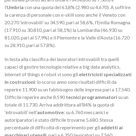
l’
Umbria
con una quota del 63,8% (2.980 su 4.670). A soffrire
la carenza di personale con e-skill sono anche il Veneto con
20.270 ‘introvabili’ su 34.590, pari al 58,6%, l’Emilia Romagna
(17.910 su 30.810, pari al 58,1%) la Lombardia (46.930 su
81.020, pari al 57,9%) e il Piemonte e la Valle d’Aosta (16.720
su 28.910, pari al 57,8%).
In testa alla classifica dei lavoratori introvabili tra quelli
capaci di gestire tecnologie relative a big data analytics,
internet of things e robot vi sono gli
elettricisti specializzati
in costruzioni
: lo scorso anno sono risultati difficili da
reperire 11.900 su un fabbisogno delle imprese pari a 17.540.
Difficile reperire anche 8.590
tecnici programmatori
su un
totale di 11.730. Arriva addirittura all’84% la quota di
‘introvabili’ nell’
automotive
: su 6.760 meccanici e
autoriparatori è stato difficile trovarne 5.680. Stessa
percentuale di difficoltà di reperimento per gli
addetti ai
macchinari utensili
, pari a 6.350 lavoratori su 7.560.