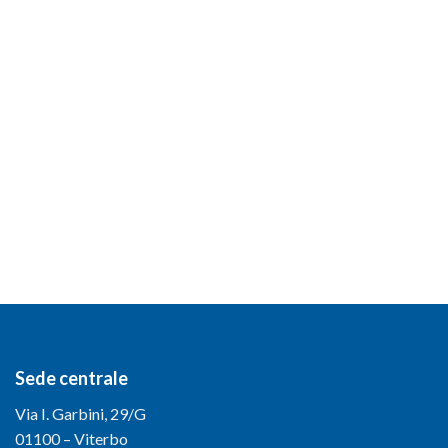
Sede centrale
Via I. Garbini, 29/G
01100 – Viterbo