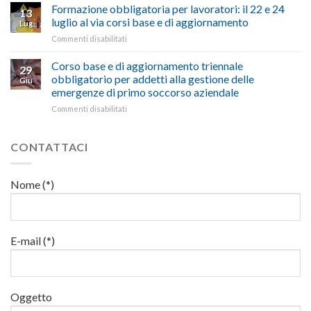
15
Formazione obbligatoria per lavoratori: il 22 e 24
sicurezza
per
13
suggestivi”
luglio
sul
luglio al via corsi base e di aggiornamento
l’autotrasporto
Lug
corso
lavoro,
su
Commenti disabilitati
di
il
Formazione
formazione
22
obbligatoria
Corso base e di aggiornamento triennale
per
luglio
29
per
addetti
obbligatorio per addetti alla gestione delle
corso
Giu
lavoratori:
ai
base
emergenze di primo soccorso aziendale
il
lavori
e
su
Commenti disabilitati
22
in
di
Corso
e
quota
aggiornamento
base
24
e
luglio
CONTATTACI
di
al
aggiornamento
via
triennale
corsi
Nome (*)
obbligatorio
base
per
e
addetti
di
alla
aggiornamento
gestione
E-mail (*)
delle
emergenze
di
primo
Oggetto
soccorso
aziendale