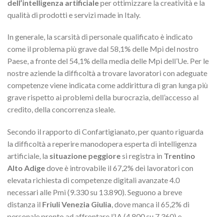
dell’intelligenza artificiale
per ottimizzare la creatività e la
qualità di prodotti e servizi made in Italy.
In generale, la scarsità di personale qualificato è indicato
come il problema più grave dal 58,1% delle Mpi del nostro
Paese, a fronte del 54,1% della media delle Mpi dell’Ue. Per le
nostre aziende la difficoltà a trovare lavoratori con adeguate
competenze viene indicata come addirittura di gran lunga più
grave rispetto ai problemi della burocrazia, dell’accesso al
credito, della concorrenza sleale.
Secondo il rapporto di Confartigianato, per quanto riguarda
la difficoltà a reperire manodopera esperta di intelligenza
artificiale, la
situazione peggiore
si registra in
Trentino
Alto Adige
dove è introvabile il 67,2% dei lavoratori con
elevata richiesta di competenze digitali avanzate 4.0
necessari alle Pmi (9.330 su 13.890). Seguono a breve
distanza il
Friuli Venezia Giulia
, dove manca il 65,2% di
personale pronto ad affrontare l’IA (4.800 su 7.360) e