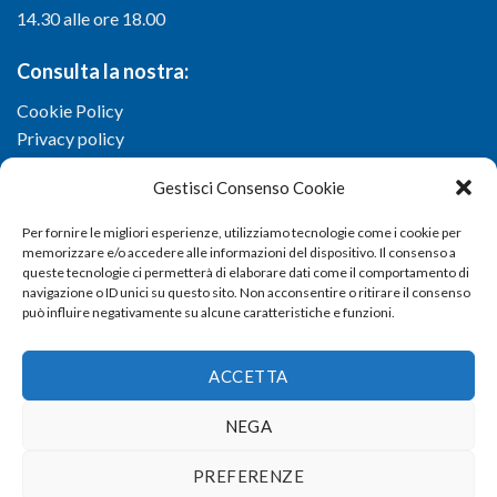
14.30 alle ore 18.00
Consulta la nostra:
Cookie Policy
Privacy policy
Gestisci Consenso Cookie
Per fornire le migliori esperienze, utilizziamo tecnologie come i cookie per
memorizzare e/o accedere alle informazioni del dispositivo. Il consenso a
queste tecnologie ci permetterà di elaborare dati come il comportamento di
navigazione o ID unici su questo sito. Non acconsentire o ritirare il consenso
può influire negativamente su alcune caratteristiche e funzioni.
ACCETTA
NEGA
Copyright 2026 ©
Confartigianato imprese di Viterbo
- Via I.
PREFERENZE
Garbini, 29/G - 01100 Viterbo (VT) - Tel 0761 33791 - Fax 0761