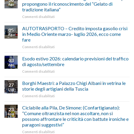
propongono il riconoscimento del “Gelato di
Ago
tradizione italiana”
su
Commenti disabilitati
ALIMENTAZIONE
–
AUTOTRASPORTO – Credito imposta gasolio crisi
05
Confartigianato,
in Medio Oriente marzo- luglio 2026, ecco come
Ago
Cna
fare
e
su
Commenti disabilitati
Conpait
AUTOTRASPORTO
propongono
–
il
Esodo estivo 2026: calendario previsioni del traffico
03
Credito
riconoscimento
di agosto/settembre
Ago
imposta
del
su
Commenti disabilitati
gasolio
“Gelato
Esodo
crisi
di
estivo
Borghi Maestri: a Palazzo Chigi Albani in vetrina le
in
tradizione
27
2026:
Medio
italiana”
storie degli artigiani della Tuscia
Lug
calendario
Oriente
su
Commenti disabilitati
previsioni
marzo-
Borghi
del
luglio
Maestri:
Ciclabile alla Pila, De Simone: (Confartigianato):
traffico
2026,
23
a
di
“Comune oltranzista nel non ascoltare, non si
ecco
Lug
Palazzo
agosto/settembre
come
possono affrontare le criticità con battute ironiche e
Chigi
fare
paragoni suggestivi”
Albani
in
su
Commenti disabilitati