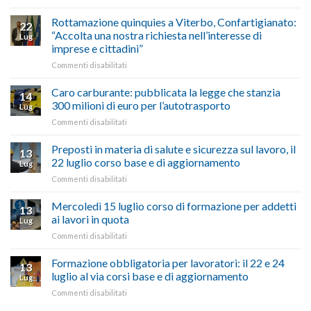
vetrina
Ciclabile
le
alla
Rottamazione quinquies a Viterbo, Confartigianato:
22
storie
Pila,
“Accolta una nostra richiesta nell’interesse di
Lug
degli
De
imprese e cittadini”
artigiani
Simone:
della
su
Commenti disabilitati
(Confartigianato):
Tuscia
Rottamazione
“Comune
quinquies
oltranzista
Caro carburante: pubblicata la legge che stanzia
14
a
nel
300 milioni di euro per l’autotrasporto
Lug
Viterbo,
non
su
Commenti disabilitati
Confartigianato:
ascoltare,
Caro
“Accolta
non
carburante:
Preposti in materia di salute e sicurezza sul lavoro, il
una
si
13
pubblicata
nostra
possono
22 luglio corso base e di aggiornamento
Lug
la
richiesta
affrontare
su
Commenti disabilitati
legge
nell’interesse
le
Preposti
che
di
criticità
in
Mercoledì 15 luglio corso di formazione per addetti
stanzia
imprese
con
13
materia
300
ai lavori in quota
e
battute
Lug
di
milioni
cittadini”
ironiche
su
Commenti disabilitati
salute
di
e
Mercoledì
e
euro
paragoni
15
Formazione obbligatoria per lavoratori: il 22 e 24
sicurezza
per
13
suggestivi”
luglio
sul
luglio al via corsi base e di aggiornamento
l’autotrasporto
Lug
corso
lavoro,
su
Commenti disabilitati
di
il
Formazione
formazione
22