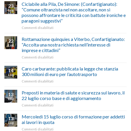
Maestri:
Ciclabile alla Pila, De Simone: (Confartigianato):
traffico
2026,
23
a
di
“Comune oltranzista nel non ascoltare, non si
ecco
Lug
Palazzo
agosto/settembre
come
possono affrontare le criticità con battute ironiche e
Chigi
fare
paragoni suggestivi”
Albani
in
su
Commenti disabilitati
vetrina
Ciclabile
le
alla
Rottamazione quinquies a Viterbo, Confartigianato:
22
storie
Pila,
“Accolta una nostra richiesta nell’interesse di
Lug
degli
De
imprese e cittadini”
artigiani
Simone:
della
su
Commenti disabilitati
(Confartigianato):
Tuscia
Rottamazione
“Comune
quinquies
oltranzista
Caro carburante: pubblicata la legge che stanzia
14
a
nel
300 milioni di euro per l’autotrasporto
Lug
Viterbo,
non
su
Commenti disabilitati
Confartigianato:
ascoltare,
Caro
“Accolta
non
carburante:
Preposti in materia di salute e sicurezza sul lavoro, il
una
si
13
pubblicata
nostra
possono
22 luglio corso base e di aggiornamento
Lug
la
richiesta
affrontare
su
Commenti disabilitati
legge
nell’interesse
le
Preposti
che
di
criticità
in
Mercoledì 15 luglio corso di formazione per addetti
stanzia
imprese
con
13
materia
300
ai lavori in quota
e
battute
Lug
di
milioni
cittadini”
ironiche
su
Commenti disabilitati
salute
di