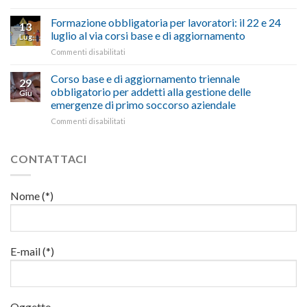
e
Mercoledì
e
euro
paragoni
15
Formazione obbligatoria per lavoratori: il 22 e 24
sicurezza
per
13
suggestivi”
luglio
sul
luglio al via corsi base e di aggiornamento
l’autotrasporto
Lug
corso
lavoro,
su
Commenti disabilitati
di
il
Formazione
formazione
22
obbligatoria
Corso base e di aggiornamento triennale
per
luglio
29
per
addetti
obbligatorio per addetti alla gestione delle
corso
Giu
lavoratori:
ai
base
emergenze di primo soccorso aziendale
il
lavori
e
su
Commenti disabilitati
22
in
di
Corso
e
quota
aggiornamento
base
24
e
luglio
CONTATTACI
di
al
aggiornamento
via
triennale
corsi
Nome (*)
obbligatorio
base
per
e
addetti
di
alla
aggiornamento
gestione
E-mail (*)
delle
emergenze
di
primo
Oggetto
soccorso