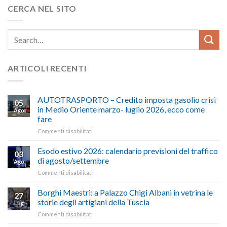
CERCA NEL SITO
ARTICOLI RECENTI
AUTOTRASPORTO – Credito imposta gasolio crisi
05
in Medio Oriente marzo- luglio 2026, ecco come
Ago
fare
su
Commenti disabilitati
AUTOTRASPORTO
–
Esodo estivo 2026: calendario previsioni del traffico
03
Credito
di agosto/settembre
Ago
imposta
su
Commenti disabilitati
gasolio
Esodo
crisi
estivo
Borghi Maestri: a Palazzo Chigi Albani in vetrina le
in
27
2026:
Medio
storie degli artigiani della Tuscia
Lug
calendario
Oriente
su
Commenti disabilitati
previsioni
marzo-
Borghi
del
luglio