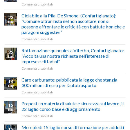
Oriente
su
Commenti disabilitati
previsioni
marzo-
Borghi
del
luglio
Maestri:
Ciclabile alla Pila, De Simone: (Confartigianato):
traffico
2026,
23
a
di
“Comune oltranzista nel non ascoltare, non si
ecco
Lug
Palazzo
agosto/settembre
come
possono affrontare le criticità con battute ironiche e
Chigi
fare
paragoni suggestivi”
Albani
in
su
Commenti disabilitati
vetrina
Ciclabile
le
alla
Rottamazione quinquies a Viterbo, Confartigianato:
22
storie
Pila,
“Accolta una nostra richiesta nell’interesse di
Lug
degli
De
imprese e cittadini”
artigiani
Simone:
della
su
Commenti disabilitati
(Confartigianato):
Tuscia
Rottamazione
“Comune
quinquies
oltranzista
Caro carburante: pubblicata la legge che stanzia
14
a
nel
300 milioni di euro per l’autotrasporto
Lug
Viterbo,
non
su
Commenti disabilitati
Confartigianato:
ascoltare,
Caro
“Accolta
non
carburante:
Preposti in materia di salute e sicurezza sul lavoro, il
una
si
13
pubblicata
nostra
possono
22 luglio corso base e di aggiornamento
Lug
la
richiesta
affrontare
su
Commenti disabilitati
legge
nell’interesse
le
Preposti
che
di
criticità
in
Mercoledì 15 luglio corso di formazione per addetti
stanzia
imprese
con
13