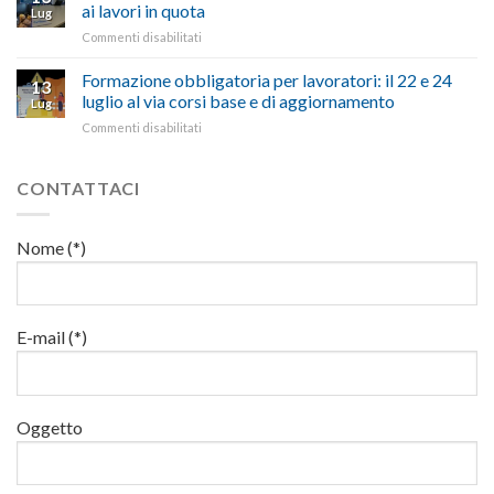
materia
300
ai lavori in quota
e
battute
Lug
di
milioni
cittadini”
ironiche
su
Commenti disabilitati
salute
di
e
Mercoledì
e
euro
paragoni
15
Formazione obbligatoria per lavoratori: il 22 e 24
sicurezza
per
13
suggestivi”
luglio
sul
luglio al via corsi base e di aggiornamento
l’autotrasporto
Lug
corso
lavoro,
su
Commenti disabilitati
di
il
Formazione
formazione
22
obbligatoria
per
luglio
per
CONTATTACI
addetti
corso
lavoratori:
ai
base
il
lavori
e
22
in
Nome (*)
di
e
quota
aggiornamento
24
luglio
al
via
E-mail (*)
corsi
base
e
di
Oggetto
aggiornamento