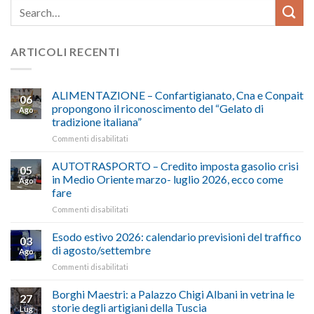
ARTICOLI RECENTI
ALIMENTAZIONE – Confartigianato, Cna e Conpait
06
propongono il riconoscimento del “Gelato di
Ago
tradizione italiana”
su
Commenti disabilitati
ALIMENTAZIONE
–
AUTOTRASPORTO – Credito imposta gasolio crisi
05
Confartigianato,
in Medio Oriente marzo- luglio 2026, ecco come
Ago
Cna
fare
e
su
Commenti disabilitati
Conpait
AUTOTRASPORTO
propongono
–
il
Esodo estivo 2026: calendario previsioni del traffico
03
Credito
riconoscimento
di agosto/settembre
Ago
imposta
del
su
Commenti disabilitati
gasolio
“Gelato
Esodo
crisi
di
estivo
Borghi Maestri: a Palazzo Chigi Albani in vetrina le
in
tradizione
27
2026:
Medio
italiana”
storie degli artigiani della Tuscia
Lug
calendario