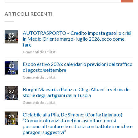
ARTICOLI RECENTI
AUTOTRASPORTO – Credito imposta gasolio crisi
05
in Medio Oriente marzo- luglio 2026, ecco come
Ago
fare
su
Commenti disabilitati
AUTOTRASPORTO
–
Esodo estivo 2026: calendario previsioni del traffico
03
Credito
di agosto/settembre
Ago
imposta
su
Commenti disabilitati
gasolio
Esodo
crisi
estivo
Borghi Maestri: a Palazzo Chigi Albani in vetrina le
in
27
2026:
Medio
storie degli artigiani della Tuscia
Lug
calendario
Oriente
su
Commenti disabilitati
previsioni
marzo-
Borghi
del
luglio
Maestri:
Ciclabile alla Pila, De Simone: (Confartigianato):
traffico
2026,
23
a
di
“Comune oltranzista nel non ascoltare, non si
ecco
Lug
Palazzo
agosto/settembre
come
possono affrontare le criticità con battute ironiche e
Chigi
fare
paragoni suggestivi”
Albani