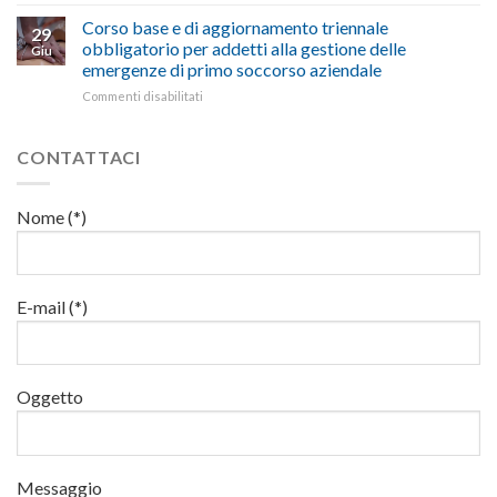
Formazione
formazione
22
obbligatoria
Corso base e di aggiornamento triennale
per
luglio
29
per
addetti
obbligatorio per addetti alla gestione delle
corso
Giu
lavoratori:
ai
base
emergenze di primo soccorso aziendale
il
lavori
e
su
Commenti disabilitati
22
in
di
Corso
e
quota
aggiornamento
base
24
e
luglio
CONTATTACI
di
al
aggiornamento
via
triennale
corsi
Nome (*)
obbligatorio
base
per
e
addetti
di
alla
aggiornamento
gestione
E-mail (*)
delle
emergenze
di
primo
Oggetto
soccorso
aziendale
Messaggio