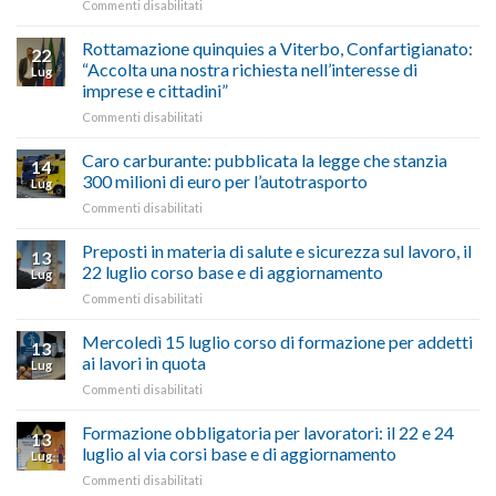
in
su
Commenti disabilitati
vetrina
Ciclabile
le
alla
Rottamazione quinquies a Viterbo, Confartigianato:
22
storie
Pila,
“Accolta una nostra richiesta nell’interesse di
Lug
degli
De
imprese e cittadini”
artigiani
Simone:
della
su
Commenti disabilitati
(Confartigianato):
Tuscia
Rottamazione
“Comune
quinquies
oltranzista
Caro carburante: pubblicata la legge che stanzia
14
a
nel
300 milioni di euro per l’autotrasporto
Lug
Viterbo,
non
su
Commenti disabilitati
Confartigianato:
ascoltare,
Caro
“Accolta
non
carburante:
Preposti in materia di salute e sicurezza sul lavoro, il
una
si
13
pubblicata
nostra
possono
22 luglio corso base e di aggiornamento
Lug
la
richiesta
affrontare
su
Commenti disabilitati
legge
nell’interesse
le
Preposti
che
di
criticità
in
Mercoledì 15 luglio corso di formazione per addetti
stanzia
imprese
con
13
materia
300
ai lavori in quota
e
battute
Lug
di
milioni
cittadini”
ironiche
su
Commenti disabilitati
salute
di
e
Mercoledì
e
euro
paragoni
15
Formazione obbligatoria per lavoratori: il 22 e 24
sicurezza
per
13
suggestivi”
luglio
sul
luglio al via corsi base e di aggiornamento
l’autotrasporto
Lug
corso
lavoro,
su
Commenti disabilitati
di
il