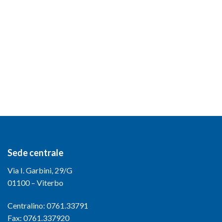
Sede centrale
Via I. Garbini, 29/G
01100 – Viterbo
Centralino: 0761.33791
Fax: 0761.337920