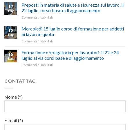
carburante:
Preposti in materia di salute e sicurezza sul lavoro, il
una
si
13
pubblicata
nostra
possono
22 luglio corso base e di aggiornamento
Lug
la
richiesta
affrontare
su
Commenti disabilitati
legge
nell’interesse
le
Preposti
che
di
criticità
in
Mercoledì 15 luglio corso di formazione per addetti
stanzia
imprese
con
13
materia
300
ai lavori in quota
e
battute
Lug
di
milioni
cittadini”
ironiche
su
Commenti disabilitati
salute
di
e
Mercoledì
e
euro
paragoni
15
Formazione obbligatoria per lavoratori: il 22 e 24
sicurezza
per
13
suggestivi”
luglio
sul
luglio al via corsi base e di aggiornamento
l’autotrasporto
Lug
corso
lavoro,
su
Commenti disabilitati
di
il
Formazione
formazione
22
obbligatoria
per
luglio
per
CONTATTACI
addetti
corso
lavoratori:
ai
base
il
lavori
e
22
in
Nome (*)
di
e
quota
aggiornamento
24
luglio
al
via
E-mail (*)
corsi
base