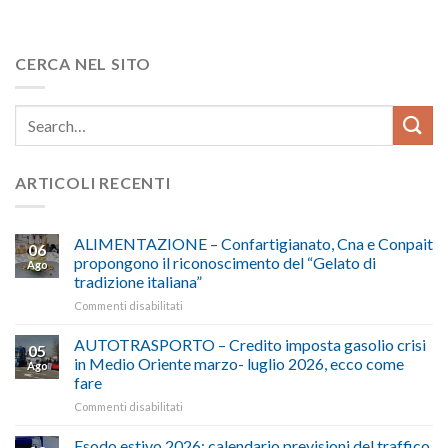
CERCA NEL SITO
ARTICOLI RECENTI
ALIMENTAZIONE – Confartigianato, Cna e Conpait
06
propongono il riconoscimento del “Gelato di
Ago
tradizione italiana”
su
Commenti disabilitati
ALIMENTAZIONE
–
AUTOTRASPORTO – Credito imposta gasolio crisi
05
Confartigianato,
in Medio Oriente marzo- luglio 2026, ecco come
Ago
Cna
fare
e
su
Commenti disabilitati
Conpait
AUTOTRASPORTO
propongono
–
il
Esodo estivo 2026: calendario previsioni del traffico