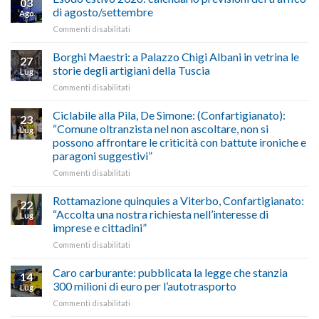
03
Credito
riconoscimento
di agosto/settembre
Ago
imposta
del
su
Commenti disabilitati
gasolio
“Gelato
Esodo
crisi
di
estivo
Borghi Maestri: a Palazzo Chigi Albani in vetrina le
in
tradizione
27
2026:
Medio
italiana”
storie degli artigiani della Tuscia
Lug
calendario
Oriente
su
Commenti disabilitati
previsioni
marzo-
Borghi
del
luglio
Maestri:
Ciclabile alla Pila, De Simone: (Confartigianato):
traffico
2026,
23
a
di
“Comune oltranzista nel non ascoltare, non si
ecco
Lug
Palazzo
agosto/settembre
come
possono affrontare le criticità con battute ironiche e
Chigi
fare
paragoni suggestivi”
Albani
in
su
Commenti disabilitati
vetrina
Ciclabile
le
alla
Rottamazione quinquies a Viterbo, Confartigianato:
22
storie
Pila,
“Accolta una nostra richiesta nell’interesse di
Lug
degli
De
imprese e cittadini”
artigiani
Simone:
della
su
Commenti disabilitati
(Confartigianato):
Tuscia
Rottamazione
“Comune
quinquies
oltranzista
Caro carburante: pubblicata la legge che stanzia
14
a
nel
300 milioni di euro per l’autotrasporto
Lug
Viterbo,
non
su
Commenti disabilitati
Confartigianato:
ascoltare,
Caro
“Accolta
non