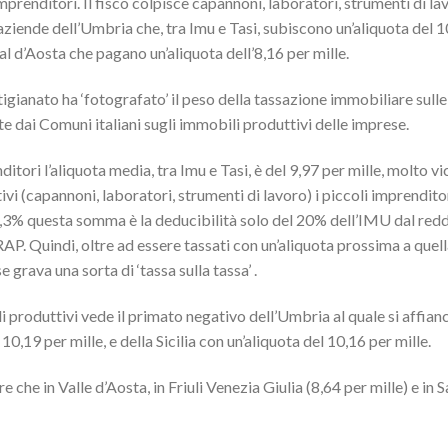
imprenditori. Il fisco colpisce capannoni, laboratori, strumenti di l
e aziende dell’Umbria che, tra Imu e Tasi, subiscono un’aliquota del 
al d’Aosta che pagano un’aliquota dell’8,16 per mille.
tigianato ha ‘fotografato’ il peso della tassazione immobiliare sull
e dai Comuni italiani sugli immobili produttivi delle imprese.
tori l’aliquota media, tra Imu e Tasi, è del 9,97 per mille, molto vi
ivi (capannoni, laboratori, strumenti di lavoro) i piccoli imprendit
 27,3% questa somma è la deducibilità solo del 20% dell’IMU dal red
RAP. Quindi, oltre ad essere tassati con un’aliquota prossima a quell
 grava una sorta di ‘tassa sulla tassa’ .
li produttivi vede il primato negativo dell’Umbria al quale si affian
0,19 per mille, e della Sicilia con un’aliquota del 10,16 per mille.
he in Valle d’Aosta, in Friuli Venezia Giulia (8,64 per mille) e in 