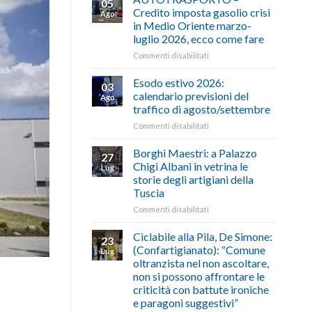
05
Credito imposta gasolio crisi
Ago
in Medio Oriente marzo-
luglio 2026, ecco come fare
su
Commenti disabilitati
AUTOTRASPORTO
–
Esodo estivo 2026:
03
Credito
calendario previsioni del
Ago
imposta
traffico di agosto/settembre
gasolio
su
Commenti disabilitati
crisi
Esodo
in
estivo
Medio
Borghi Maestri: a Palazzo
27
2026:
Oriente
Chigi Albani in vetrina le
Lug
calendario
marzo-
storie degli artigiani della
previsioni
luglio
Tuscia
del
2026,
traffico
ecco
su
Commenti disabilitati
di
come
Borghi
agosto/settembre
fare
Maestri:
Ciclabile alla Pila, De Simone:
23
a
(Confartigianato): “Comune
Lug
Palazzo
oltranzista nel non ascoltare,
Chigi
non si possono affrontare le
Albani
criticità con battute ironiche
in
e paragoni suggestivi”
vetrina