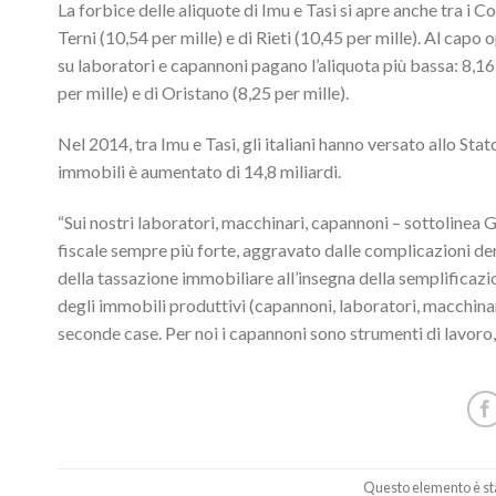
La forbice delle aliquote di Imu e Tasi si apre anche tra i Co
Terni (10,54 per mille) e di Rieti (10,45 per mille). Al capo 
su laboratori e capannoni pagano l’aliquota più bassa: 8,16 
per mille) e di Oristano (8,25 per mille).
Nel 2014, tra Imu e Tasi, gli italiani hanno versato allo Stato
immobili è aumentato di 14,8 miliardi.
“Sui nostri laboratori, macchinari, capannoni – sottolinea 
fiscale sempre più forte, aggravato dalle complicazioni deri
della tassazione immobiliare all’insegna della semplificazi
degli immobili produttivi (capannoni, laboratori, macchinar
seconde case. Per noi i capannoni sono strumenti di lavoro, 
Questo elemento è sta