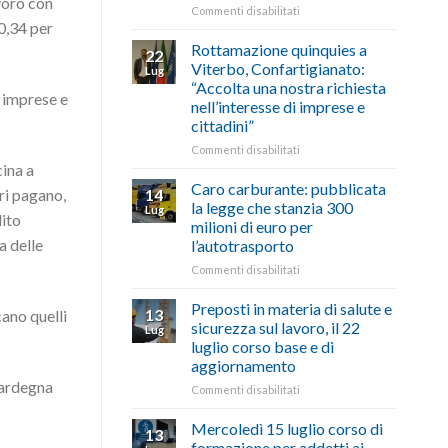
avoro con
le
su
Commenti disabilitati
storie
10,34 per
Ciclabile
degli
alla
Rottamazione quinquies a
22
artigiani
Pila,
Viterbo, Confartigianato:
Lug
della
De
“Accolta una nostra richiesta
Tuscia
Simone:
e imprese e
nell’interesse di imprese e
(Confartigianato):
cittadini”
“Comune
oltranzista
su
Commenti disabilitati
nel
Rottamazione
cina a
non
quinquies
Caro carburante: pubblicata
ori pagano,
14
ascoltare,
a
la legge che stanzia 300
Lug
non
dito
Viterbo,
milioni di euro per
si
Confartigianato:
a delle
l’autotrasporto
possono
“Accolta
affrontare
una
su
Commenti disabilitati
le
nostra
Caro
criticità
richiesta
carburante:
Preposti in materia di salute e
13
cano quelli
con
nell’interesse
pubblicata
sicurezza sul lavoro, il 22
Lug
battute
di
la
luglio corso base e di
ironiche
imprese
legge
aggiornamento
e
e
che
Sardegna
paragoni
cittadini”
stanzia
su
Commenti disabilitati
suggestivi”
300
Preposti
milioni
in
Mercoledì 15 luglio corso di
13
di
materia
formazione per addetti ai