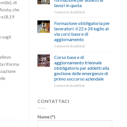
Lug
mille), di
euro
di
lavori in quota
per
salute
 Aosta, che
l’autotrasporto
su
Commenti disabilitati
e
ra (8,19
Mercoledì
sicurezza
15
sul
Formazione obbligatoria per
13
luglio
lavoro,
lavoratori: il 22 e 24 luglio al
Lug
corso
il
via corsi base e di
di
e sugli
22
aggiornamento
formazione
luglio
per
corso
su
Commenti disabilitati
addetti
base
Formazione
ai
e
obbligatoria
elievo
Corso base e di
29
lavori
di
per
aggiornamento triennale
ata riforma
Giu
in
aggiornamento
lavoratori:
obbligatorio per addetti alla
quota
il
assazione
gestione delle emergenze di
22
lle
primo soccorso aziendale
e
24
su
Commenti disabilitati
luglio
Corso
al
base
via
e
CONTATTACI
corsi
di
base
aggiornamento
e
triennale
Nome (*)
di
obbligatorio
aggiornamento
per