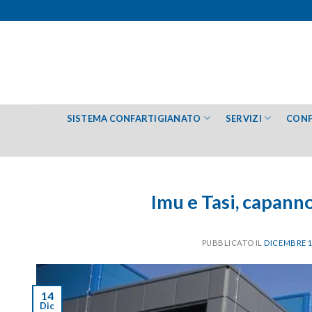
Salta
ai
contenuti
SISTEMA CONFARTIGIANATO
SERVIZI
CONF
Imu e Tasi, capann
PUBBLICATO IL
DICEMBRE 1
14
Dic