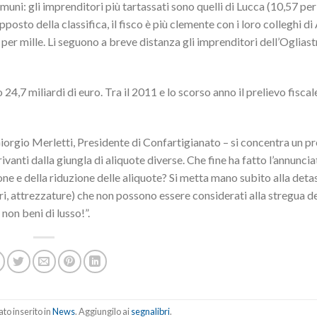
muni: gli imprenditori più tartassati sono quelli di Lucca (10,57 per 
opposto della classifica, il fisco è più clemente con i loro colleghi di
per mille. Li seguono a breve distanza gli imprenditori dell’Ogliast
 24,7 miliardi di euro. Tra il 2011 e lo scorso anno il prelievo fiscal
Giorgio Merletti, Presidente di Confartigianato – si concentra un pr
vanti dalla giungla di aliquote diverse. Che fine ha fatto l’annunci
one e della riduzione delle aliquote? Si metta mano subito alla det
i, attrezzature) che non possono essere considerati alla stregua de
non beni di lusso!”.
to inserito in
News
. Aggiungilo ai
segnalibri
.