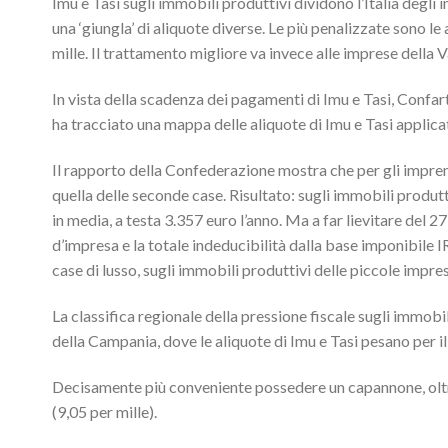
Imu e Tasi sugli immobili produttivi dividono l’Italia degli 
una ‘giungla’ di aliquote diverse. Le più penalizzate sono l
mille. Il trattamento migliore va invece alle imprese della V
In vista della scadenza dei pagamenti di Imu e Tasi, Confar
ha tracciato una mappa delle aliquote di Imu e Tasi applicat
Il rapporto della Confederazione mostra che per gli imprendi
quella delle seconde case. Risultato: sugli immobili produtt
in media, a testa 3.357 euro l’anno. Ma a far lievitare del
d’impresa e la totale indeducibilità dalla base imponibile I
case di lusso, sugli immobili produttivi delle piccole imprese
La classifica regionale della pressione fiscale sugli immobi
della Campania, dove le aliquote di Imu e Tasi pesano per il 1
Decisamente più conveniente possedere un capannone, oltre c
(9,05 per mille).