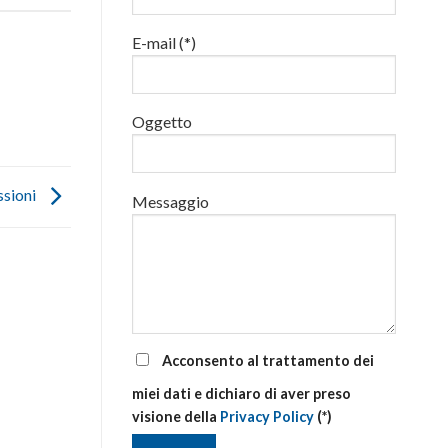
addetti
alla
E-mail (*)
gestione
delle
emergenze
di
primo
Oggetto
soccorso
aziendale
ssioni
Messaggio
Acconsento al trattamento dei
miei dati e dichiaro di aver preso
visione della
Privacy Policy
(*)