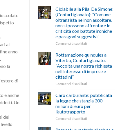
di
come
Borghi
agosto/settembre
fare
Maestri:
Ciclabile alla Pila, De Simone:
23
a
(Confartigianato): “Comune
cioccolato
Lug
Palazzo
oltranzista nel non ascoltare,
rispetto
Chigi
non si possono affrontare le
Albani
criticità con battute ironiche
in
e paragoni suggestivi”
a
vetrina
le
su
Commenti disabilitati
ari al
storie
Ciclabile
 fine anno
degli
alla
Rottamazione quinquies a
22
artigiani
Pila,
.
Viterbo, Confartigianato:
Lug
della
De
“Accolta una nostra richiesta
ono la
Tuscia
Simone:
nell’interesse di imprese e
(Confartigianato):
cittadini”
“Comune
’estero di
oltranzista
su
Commenti disabilitati
nel
Rottamazione
non
quinquies
Caro carburante: pubblicata
ito è anche
14
ascoltare,
a
la legge che stanzia 300
Lug
addetti. Un
non
Viterbo,
milioni di euro per
si
Confartigianato:
l’autotrasporto
possono
“Accolta
i del
affrontare
una
su
Commenti disabilitati
le
nostra
Caro
livello
criticità
richiesta
carburante:
Preposti in materia di salute e