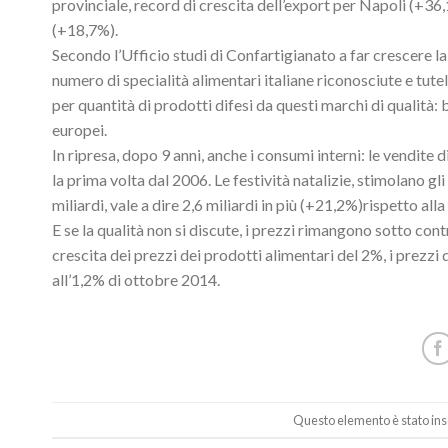
provinciale, record di crescita dell’export per Napoli (+
(+18,7%).
Secondo l’Ufficio studi di Confartigianato a far crescere la 
numero di specialità alimentari italiane riconosciute e tutel
per quantità di prodotti difesi da questi marchi di qualità: 
europei.
In ripresa, dopo 9 anni, anche i consumi interni: le vendite 
la prima volta dal 2006. Le festività natalizie, stimolano gl
miliardi, vale a dire 2,6 miliardi in più (+21,2%)rispetto all
E se la qualità non si discute, i prezzi rimangono sotto con
crescita dei prezzi dei prodotti alimentari del 2%, i prezzi
all’1,2% di ottobre 2014.
Questo elemento è stato ins