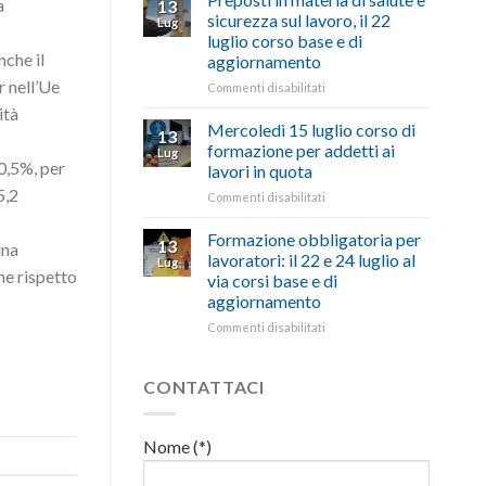
a
13
con
nell’interesse
pubblicata
sicurezza sul lavoro, il 22
Lug
battute
di
la
luglio corso base e di
ironiche
imprese
legge
nche il
aggiornamento
e
e
che
paragoni
r nell’Ue
cittadini”
stanzia
su
Commenti disabilitati
suggestivi”
300
Preposti
ità
milioni
in
Mercoledì 15 luglio corso di
13
di
materia
formazione per addetti ai
Lug
euro
di
 0,5%, per
lavori in quota
per
salute
5,2
l’autotrasporto
su
Commenti disabilitati
e
Mercoledì
sicurezza
15
sul
Formazione obbligatoria per
13
una
luglio
lavoro,
lavoratori: il 22 e 24 luglio al
Lug
corso
il
ne rispetto
via corsi base e di
di
22
aggiornamento
formazione
luglio
per
corso
su
Commenti disabilitati
addetti
base
Formazione
ai
e
obbligatoria
lavori
di
per
CONTATTACI
in
aggiornamento
lavoratori:
quota
il
22
Nome (*)
e
24