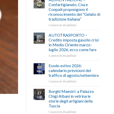
06
Confartigianato, Cna e
Ago
Conpait propongono il
riconoscimento del “Gelato di
tradizione italiana”
su
Commenti disabilitati
ALIMENTAZIONE
–
AUTOTRASPORTO –
05
Confartigianato,
Credito imposta gasolio crisi
Ago
Cna
in Medio Oriente marzo-
e
luglio 2026, ecco come fare
Conpait
propongono
su
Commenti disabilitati
il
AUTOTRASPORTO
riconoscimento
–
Esodo estivo 2026:
03
del
Credito
calendario previsioni del
Ago
“Gelato
imposta
traffico di agosto/settembre
di
gasolio
tradizione
su
Commenti disabilitati
crisi
italiana”
Esodo
in
estivo
Medio
Borghi Maestri: a Palazzo
27
2026:
Oriente
Chigi Albani in vetrina le
Lug
calendario
marzo-
storie degli artigiani della
previsioni
luglio
Tuscia
del
2026,
traffico
ecco
su
Commenti disabilitati