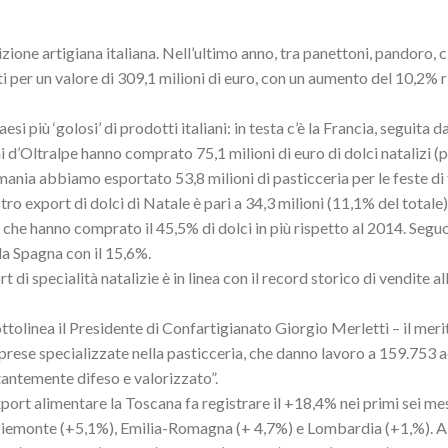
dizione artigiana italiana. Nell’ultimo anno, tra panettoni, pandoro, 
i per un valore di 309,1 milioni di euro, con un aumento del 10,2% 
si più ‘golosi’ di prodotti italiani: in testa c’è la Francia, seguita d
i d’Oltralpe hanno comprato 75,1 milioni di euro di dolci natalizi (p
mania abbiamo esportato 53,8 milioni di pasticceria per le feste di
ro export di dolci di Natale è pari a 34,3 milioni (11,1% del totale)
ti che hanno comprato il 45,5% di dolci in più rispetto al 2014. Segu
lla Spagna con il 15,6%.
di specialità natalizie è in linea con il record storico di vendite all
sottolinea il Presidente di Confartigianato Giorgio Merletti – il mer
mprese specializzate nella pasticceria, che danno lavoro a 159.753 
antemente difeso e valorizzato”.
port alimentare la Toscana fa registrare il +18,4% nei primi sei mes
emonte (+5,1%), Emilia-Romagna (+ 4,7%) e Lombardia (+1,%). A 