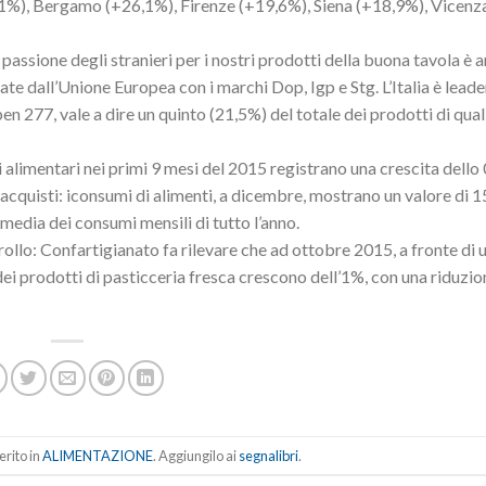
36,1%), Bergamo (+26,1%), Firenze (+19,6%), Siena (+18,9%), Vicenz
passione degli stranieri per i nostri prodotti della buona tavola è a
ate dall’Unione Europea con i marchi Dop, Igp e Stg. L’Italia è leade
ben 277, vale a dire un quinto (21,5%) del totale dei prodotti di qual
di alimentari nei primi 9 mesi del 2015 registrano una crescita dello
i acquisti: iconsumi di alimenti, a dicembre, mostrano un valore di 1
a media dei consumi mensili di tutto l’anno.
trollo: Confartigianato fa rilevare che ad ottobre 2015, a fronte di 
 dei prodotti di pasticceria fresca crescono dell’1%, con una riduzio
erito in
ALIMENTAZIONE
. Aggiungilo ai
segnalibri
.