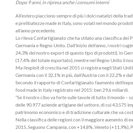
Dopo 9 anni, in ripresa anche i consumi interni
All’estero piacciono sempre di più i dolci natalizi della tra
e prelibatezze made in Italy, sono volati nel mondo prodott
all’anno precedente.
Lo rileva Confartigianato che ha stilato una classifica dei Pae
Germania e Regno Unito. Dall’inizio dell’anno, i nostri cugin
24,3% del nostro export di questo tipo di prodotti). In Ger
(17,4% del totale esportato), mentre nel Regno Unito il nost
Ma l’exploit di crescita nel 2015 si registra negli Stati Uni
Germania con il 32,1% in più, dall’Austria con il 22,2% e da
Secondo il rapporto di Confartigianato l’aumento dell’export 
food made in Italy registrato nel 2015: ben 29,6 miliardi.
“Se il nostro cibo va forte sulle tavole di tutto il mondo – 
delle 90.977 aziende artigiane del settore, di cui 43.575 i
patrimonio economico e di tradizione culturale che va cost
Nella classifica delle regioni con il maggiore aumento di ex
2015, Seguono Campania, con +14,8%, Veneto (+11,9%), Pi