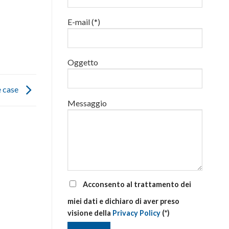
luglio
al
E-mail (*)
via
corsi
base
e
di
Oggetto
aggiornamento
e case
Messaggio
Acconsento al trattamento dei
miei dati e dichiaro di aver preso
visione della
Privacy Policy
(*)