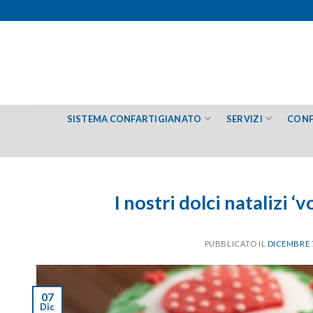
Salta
ai
contenuti
SISTEMA CONFARTIGIANATO
SERVIZI
CONF
I nostri dolci natalizi ‘
PUBBLICATO IL
DICEMBRE 7
07
Dic