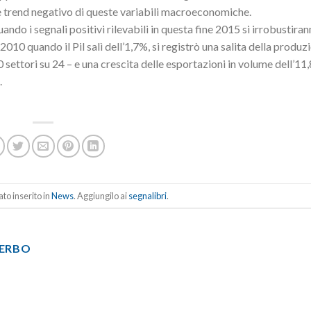
ale trend negativo di queste variabili macroeconomiche.
ando i segnali positivi rilevabili in questa fine 2015 si irrobustiran
2010 quando il Pil salì dell’1,7%, si registrò una salita della produz
0 settori su 24 – e una crescita delle esportazioni in volume dell’11
.
to inserito in
News
. Aggiungilo ai
segnalibri
.
TERBO