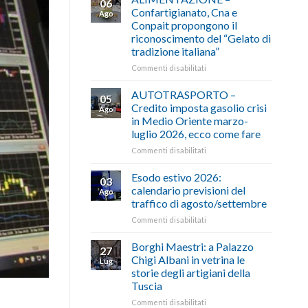
06
Confartigianato, Cna e
Ago
Conpait propongono il
riconoscimento del “Gelato di
tradizione italiana”
su
Commenti disabilitati
ALIMENTAZIONE
–
AUTOTRASPORTO –
05
Confartigianato,
Credito imposta gasolio crisi
Ago
Cna
in Medio Oriente marzo-
e
luglio 2026, ecco come fare
Conpait
propongono
su
Commenti disabilitati
il
AUTOTRASPORTO
riconoscimento
–
Esodo estivo 2026:
03
del
Credito
calendario previsioni del
Ago
“Gelato
imposta
traffico di agosto/settembre
di
gasolio
tradizione
su
Commenti disabilitati
crisi
italiana”
Esodo
in
estivo
Medio
Borghi Maestri: a Palazzo
27
2026:
Oriente
Chigi Albani in vetrina le
Lug
calendario
marzo-
storie degli artigiani della
previsioni
luglio
Tuscia
del
2026,
traffico
ecco
su
Commenti disabilitati