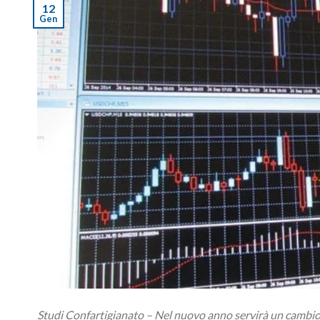
12
Gen
Studi Confartigianato – Nel nuovo anno servirà un cambio