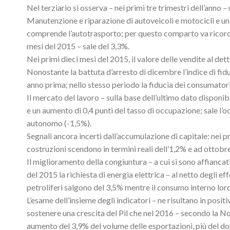
Nel terziario si osserva – nei primi tre trimestri dell’anno –
Manutenzione e riparazione di autoveicoli e motocicli e u
comprende l’autotrasporto; per questo comparto va ricordato
mesi del 2015 – sale del 3,3%.
Nei primi dieci mesi del 2015, il valore delle vendite al de
Nonostante la battuta d’arresto di dicembre l’indice di fidu
anno prima; nello stesso periodo la fiducia dei consumatori
Il mercato del lavoro – sulla base dell’ultimo dato disponi
e un aumento di 0,4 punti del tasso di occupazione; sale l
autonomo (-1,5%).
Segnali ancora incerti dall’accumulazione di capitale: nei pr
costruzioni scendono in termini reali dell’1,2% e ad ottobre
Il miglioramento della congiuntura – a cui si sono affiancat
del 2015 la richiesta di energia elettrica – al netto degli ef
petroliferi salgono del 3,5% mentre il consumo interno lor
L’esame dell’insieme degli indicatori – ne risultano in posi
sostenere una crescita del Pil che nel 2016 – secondo la 
aumento del 3,9% del volume delle esportazioni, più del dop