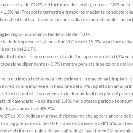
 una crescita dell’1,8% del fatturato dei servizi, con un +1,8% nella
n +1,5% nel Trasporto terrestre e trasporto mediante condotte, ch
 che il traffico di veicoli pesanti sulla rete autostradale – nei pr
ttaglio segna un aumento tendenziale dell’1,0%.
cia delle imprese artigiane a fine 2015 è del 15,3% superiore al live
 è salita del 20,7%.
bile di ottobre – segna una crescita dell’occupazione dello 0,3% su
’occupazione dipendente (+0,9%) mentre persiste la selezione del la
imi tre trimestri dell’anno gli investimenti in macchinari, impianti e
 il credito alle imprese è in flessione del 2,9% rispetto un anno pri
i fattori climatici – ha aumentato la domanda di energia: nei primi 
fetti di calendario – è salita dell’1,4%; nello stesso periodo i consum
do di gas aumenta dell’8,9%.
tivo 27 su 30 – delinea una fase di ripresa ma che appare ancora deb
Nota di aggiornamento del DEF – dovrebbe essere dell’1,6%, sosten
pio del ritmo attuale e da una salita degli investimenti in macchina