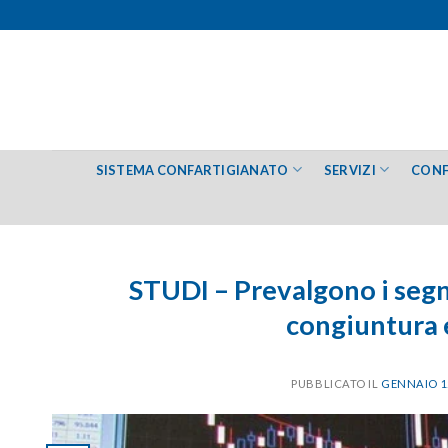
Salta
ai
contenuti
SISTEMA CONFARTIGIANATO
SERVIZI
CONF
STUDI – Prevalgono i segna
congiuntura 
PUBBLICATO IL
GENNAIO 12