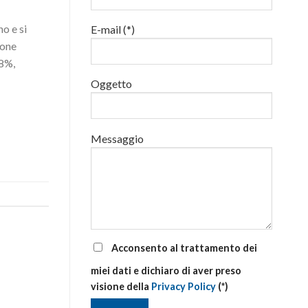
luglio
al
no e si
E-mail (*)
via
corsi
ione
base
,8%,
e
di
Oggetto
aggiornamento
Messaggio
Acconsento al trattamento dei
miei dati e dichiaro di aver preso
visione della
Privacy Policy
(*)