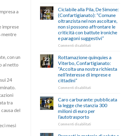
di
come
Borghi
agosto/settembre
fare
Maestri:
Ciclabile alla Pila, De Simone:
23
 impresa a
a
(Confartigianato): “Comune
Lug
Palazzo
oltranzista nel non ascoltare,
Chigi
non si possono affrontare le
le imprese
Albani
criticità con battute ironiche
in
7% mentre
e paragoni suggestivi”
vetrina
le
su
Commenti disabilitati
storie
Ciclabile
degli
alla
nte, con un
Rottamazione quinquies a
22
artigiani
Pila,
Viterbo, Confartigianato:
Lug
o al netto
della
De
“Accolta una nostra richiesta
Tuscia
Simone:
nell’interesse di imprese e
(Confartigianato):
 sui 24
cittadini”
“Comune
oltranzista
aminato.
su
Commenti disabilitati
nel
Rottamazione
tazioni
non
quinquies
Caro carburante: pubblicata
14
ata tra
ascoltare,
a
la legge che stanzia 300
Lug
non
Viterbo,
 causa del
milioni di euro per
si
Confartigianato:
l’autotrasporto
possono
“Accolta
affrontare
una
su
Commenti disabilitati
ieci mesi
le
nostra
Caro
criticità
richiesta
carburante:
Preposti in materia di salute e