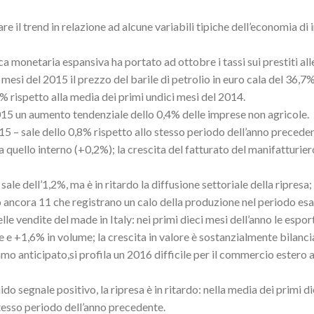
re il trend in relazione ad alcune variabili tipiche dell’economia di
ica monetaria espansiva ha portato ad ottobre i tassi sui prestiti al
i mesi del 2015 il prezzo del barile di petrolio in euro cala del 36,
% rispetto alla media dei primi undici mesi del 2014.
015 un aumento tendenziale dello 0,4% delle imprese non agricole.
015 – sale dello 0,8% rispetto allo stesso periodo dell’anno precede
uello interno (+0,2%); la crescita del fatturato del manifatturier
ale dell’1,2%, ma è in ritardo la diffusione settoriale della ripresa;
o ancora 11 che registrano un calo della produzione nel periodo es
e vendite del made in Italy: nei primi dieci mesi dell’anno le espor
 e +1,6% in volume; la crescita in valore è sostanzialmente bilanci
 anticipato,si profila un 2016 difficile per il commercio estero a
do segnale positivo, la ripresa è in ritardo: nella media dei primi d
stesso periodo dell’anno precedente.