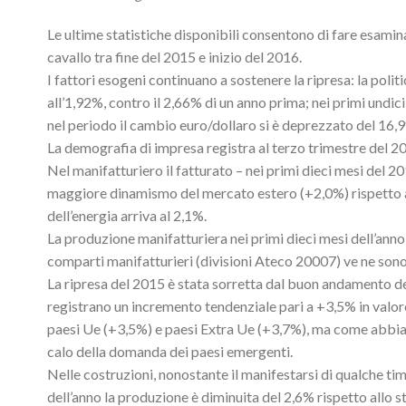
Le ultime statistiche disponibili consentono di fare esamina
cavallo tra fine del 2015 e inizio del 2016.
I fattori esogeni continuano a sostenere la ripresa: la polit
all’1,92%, contro il 2,66% di un anno prima; nei primi undic
nel periodo il cambio euro/dollaro si è deprezzato del 16,9
La demografia di impresa registra al terzo trimestre del 2
Nel manifatturiero il fatturato – nei primi dieci mesi del 2
maggiore dinamismo del mercato estero (+2,0%) rispetto a q
dell’energia arriva al 2,1%.
La produzione manifatturiera nei primi dieci mesi dell’anno s
comparti manifatturieri (divisioni Ateco 20007) ve ne son
La ripresa del 2015 è stata sorretta dal buon andamento dell
registrano un incremento tendenziale pari a +3,5% in valore
paesi Ue (+3,5%) e paesi Extra Ue (+3,7%), ma come abbiamo
calo della domanda dei paesi emergenti.
Nelle costruzioni, nonostante il manifestarsi di qualche timi
dell’anno la produzione è diminuita del 2,6% rispetto allo 