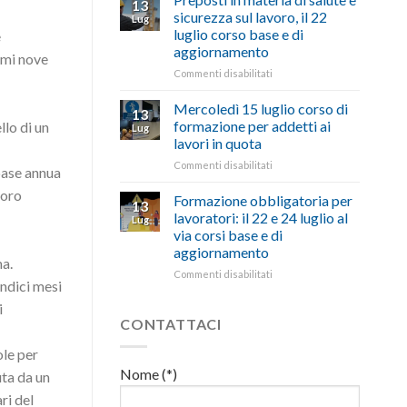
13
con
nell’interesse
pubblicata
sicurezza sul lavoro, il 22
Lug
battute
di
la
luglio corso base e di
e
ironiche
imprese
legge
aggiornamento
e
e
che
imi nove
paragoni
cittadini”
stanzia
su
Commenti disabilitati
suggestivi”
300
Preposti
milioni
in
Mercoledì 15 luglio corso di
13
di
materia
formazione per addetti ai
llo di un
Lug
euro
di
lavori in quota
per
salute
l’autotrasporto
su
Commenti disabilitati
e
 base annua
Mercoledì
sicurezza
voro
15
sul
Formazione obbligatoria per
13
luglio
lavoro,
lavoratori: il 22 e 24 luglio al
Lug
corso
il
via corsi base e di
di
22
aggiornamento
formazione
luglio
ma.
per
corso
su
Commenti disabilitati
undici mesi
addetti
base
Formazione
ai
e
obbligatoria
i
lavori
di
per
CONTATTACI
in
aggiornamento
lavoratori:
quota
il
ole per
22
Nome (*)
uta da un
e
24
ri del