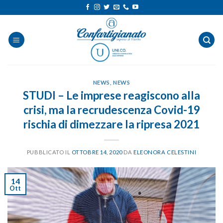
Salta
ai
contenuti
NEWS
,
NEWS
STUDI – Le imprese reagiscono alla
crisi, ma la recrudescenza Covid-19
rischia di dimezzare la ripresa 2021
PUBBLICATO IL
OTTOBRE 14, 2020
DA
ELEONORA CELESTINI
14
Ott