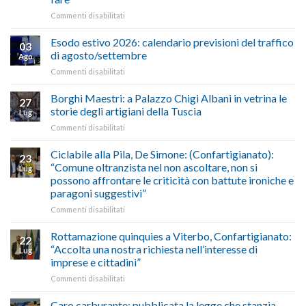
e
su
Commenti disabilitati
Conpait
AUTOTRASPORTO
propongono
–
il
Esodo estivo 2026: calendario previsioni del traffico
03
Credito
riconoscimento
di agosto/settembre
Ago
imposta
del
su
Commenti disabilitati
gasolio
“Gelato
Esodo
crisi
di
estivo
Borghi Maestri: a Palazzo Chigi Albani in vetrina le
in
tradizione
27
2026:
Medio
italiana”
storie degli artigiani della Tuscia
Lug
calendario
Oriente
su
Commenti disabilitati
previsioni
marzo-
Borghi
del
luglio
Maestri:
Ciclabile alla Pila, De Simone: (Confartigianato):
traffico
2026,
23
a
di
“Comune oltranzista nel non ascoltare, non si
ecco
Lug
Palazzo
agosto/settembre
come
possono affrontare le criticità con battute ironiche e
Chigi
fare
paragoni suggestivi”
Albani
in
su
Commenti disabilitati
vetrina
Ciclabile
le
alla
Rottamazione quinquies a Viterbo, Confartigianato:
22
storie
Pila,
“Accolta una nostra richiesta nell’interesse di
Lug
degli
De
imprese e cittadini”
artigiani
Simone:
della
su
Commenti disabilitati
(Confartigianato):
Tuscia
Rottamazione
“Comune
quinquies
oltranzista
Caro carburante: pubblicata la legge che stanzia