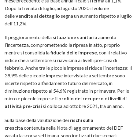
mese precedente e su base annua il calo si ferma all’1,1%.
Dopo la frenata di luglio, ad agosto 2020 il volume
delle
vendite al dettaglio
segna un aumento rispetto a luglio
dell’11,2%.
Il peggioramento della
situazione sanitaria
aumenta
l’incertezza, compromettendo la ripresa in atto, proprio
mentre si consolida la
fiducia delle imprese
, con il relativo
indice che a settembre si riavvicina ai livelli pre-crisi di
febbraio. Anche tra le piccole imprese si riduce l’incertezza: il
39,9% delle piccole imprese intervistate a settembre sono
incerte rispetto all’andamento futuro del mercato, in
diminuzione rispetto al 54,6% registrato in primavera. Per le
micro e piccole imprese il
profilo del recupero di livelli di
attività pre-crisi
si colloca ad ottobre 2021, tra un anno.
Sulla base della valutazione dei
rischi sulla
crescita
contenuta nella Nota di aggiornamento del DEF
varata la scorsa settimana, sono ipotizzati due scenari