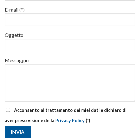
al
via
E-mail (*)
corsi
base
e
di
Oggetto
aggiornamento
Messaggio
Acconsento al trattamento dei miei dati e dichiaro di
aver preso visione della
Privacy Policy
(*)