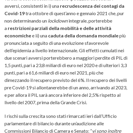
avversi, consistenti in i) una
recrudescenza dei contagi da
Covid-19
tra ottobre di quest’anno e gennaio 2021 che, pur
non determinando un
lockdown
integrale, porterebbe
a
restrizioni parziali della mobilità e delle attività
economiche
e ii) una
caduta della domanda mondiale
più
pronunciata a seguito di una evoluzione sfavorevole
dell’epidemia a livello internazionale. Gli effetti cumulati nei
due scenari avversi porterebbero a maggiori perdite di PIL di
1,5 punti, pari a 23,8 miliardi di euro nel 2020 e di ulteriori 3,3
punti, pari a 61,6 miliardi di euro nel 2021, più che
dimezzando il recupero previsto del 6%. Il recupero dei livelli
pre Covid-19 si allontanerebbe di un anno, arrivando al 2023,
e per allora il PIL sarà ancora inferiore del 2,5% rispetto al
livello del 2007, prima della Grande Crisi.
I rischi sulla crescita sono stati rimarcati ieri dall’Ufficio
parlamentare di bilancio durante un’audizione alle
Commissioni Bilancio di Camera e Senato: “
vi sono inoltre