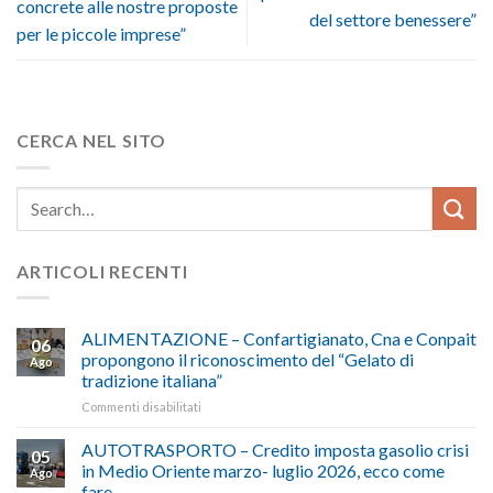
concrete alle nostre proposte
del settore benessere”
per le piccole imprese”
CERCA NEL SITO
ARTICOLI RECENTI
ALIMENTAZIONE – Confartigianato, Cna e Conpait
06
propongono il riconoscimento del “Gelato di
Ago
tradizione italiana”
su
Commenti disabilitati
ALIMENTAZIONE
–
AUTOTRASPORTO – Credito imposta gasolio crisi
05
Confartigianato,
in Medio Oriente marzo- luglio 2026, ecco come
Ago
Cna
fare