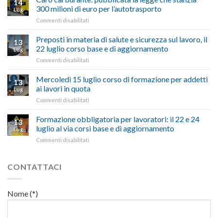
14
a
nel
300 milioni di euro per l’autotrasporto
Lug
Viterbo,
non
su
Commenti disabilitati
Confartigianato:
ascoltare,
Caro
“Accolta
non
carburante:
Preposti in materia di salute e sicurezza sul lavoro, il
una
si
13
pubblicata
nostra
possono
22 luglio corso base e di aggiornamento
Lug
la
richiesta
affrontare
su
Commenti disabilitati
legge
nell’interesse
le
Preposti
che
di
criticità
in
Mercoledì 15 luglio corso di formazione per addetti
stanzia
imprese
con
13
materia
300
ai lavori in quota
e
battute
Lug
di
milioni
cittadini”
ironiche
su
Commenti disabilitati
salute
di
e
Mercoledì
e
euro
paragoni
15
Formazione obbligatoria per lavoratori: il 22 e 24
sicurezza
per
13
suggestivi”
luglio
sul
luglio al via corsi base e di aggiornamento
l’autotrasporto
Lug
corso
lavoro,
su
Commenti disabilitati
di
il
Formazione
formazione
22
obbligatoria
per
luglio
per
CONTATTACI
addetti
corso
lavoratori:
ai
base
il
lavori
e
22
in
Nome (*)
di
e
quota
aggiornamento
24
luglio