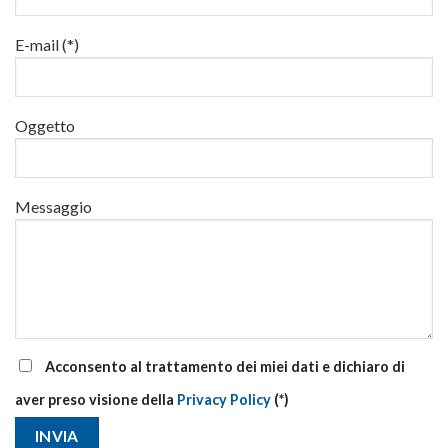
luglio
al
via
E-mail (*)
corsi
base
e
di
Oggetto
aggiornamento
Messaggio
Acconsento al trattamento dei miei dati e dichiaro di
aver preso visione della
Privacy Policy
(*)