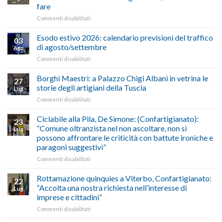
Cna
fare
e
su
Commenti disabilitati
Conpait
AUTOTRASPORTO
propongono
–
il
Esodo estivo 2026: calendario previsioni del traffico
03
Credito
riconoscimento
di agosto/settembre
Ago
imposta
del
su
Commenti disabilitati
gasolio
“Gelato
Esodo
crisi
di
estivo
Borghi Maestri: a Palazzo Chigi Albani in vetrina le
in
tradizione
27
2026:
Medio
italiana”
storie degli artigiani della Tuscia
Lug
calendario
Oriente
su
Commenti disabilitati
previsioni
marzo-
Borghi
del
luglio
Maestri:
Ciclabile alla Pila, De Simone: (Confartigianato):
traffico
2026,
23
a
di
“Comune oltranzista nel non ascoltare, non si
ecco
Lug
Palazzo
agosto/settembre
come
possono affrontare le criticità con battute ironiche e
Chigi
fare
paragoni suggestivi”
Albani
in
su
Commenti disabilitati
vetrina
Ciclabile
le
alla
Rottamazione quinquies a Viterbo, Confartigianato:
22
storie
Pila,
“Accolta una nostra richiesta nell’interesse di
Lug
degli
De
imprese e cittadini”
artigiani
Simone:
della
su
Commenti disabilitati
(Confartigianato):
Tuscia
Rottamazione
“Comune