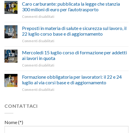
quinquies
oltranzista
Caro carburante: pubblicata la legge che stanzia
14
a
nel
300 milioni di euro per l’autotrasporto
Lug
Viterbo,
non
su
Commenti disabilitati
Confartigianato:
ascoltare,
Caro
“Accolta
non
carburante:
Preposti in materia di salute e sicurezza sul lavoro, il
una
si
13
pubblicata
nostra
possono
22 luglio corso base e di aggiornamento
Lug
la
richiesta
affrontare
su
Commenti disabilitati
legge
nell’interesse
le
Preposti
che
di
criticità
in
Mercoledì 15 luglio corso di formazione per addetti
stanzia
imprese
con
13
materia
300
ai lavori in quota
e
battute
Lug
di
milioni
cittadini”
ironiche
su
Commenti disabilitati
salute
di
e
Mercoledì
e
euro
paragoni
15
Formazione obbligatoria per lavoratori: il 22 e 24
sicurezza
per
13
suggestivi”
luglio
sul
luglio al via corsi base e di aggiornamento
l’autotrasporto
Lug
corso
lavoro,
su
Commenti disabilitati
di
il
Formazione
formazione
22
obbligatoria
per
luglio
per
CONTATTACI
addetti
corso
lavoratori:
ai
base
il
lavori
e
22
in
Nome (*)
di
e
quota
aggiornamento
24