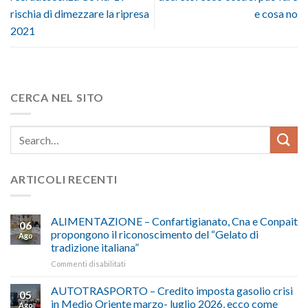
rischia di dimezzare la ripresa
e cosa no
2021
CERCA NEL SITO
ARTICOLI RECENTI
ALIMENTAZIONE – Confartigianato, Cna e Conpait
06
propongono il riconoscimento del “Gelato di
Ago
tradizione italiana”
su
Commenti disabilitati
ALIMENTAZIONE
–
AUTOTRASPORTO – Credito imposta gasolio crisi
05
Confartigianato,
in Medio Oriente marzo- luglio 2026, ecco come
Ago