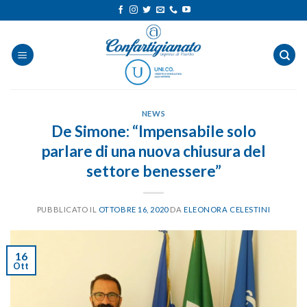
Salta
ai
contenuti
NEWS
De Simone: “Impensabile solo
parlare di una nuova chiusura del
settore benessere”
PUBBLICATO IL
OTTOBRE 16, 2020
DA
ELEONORA CELESTINI
16
Ott