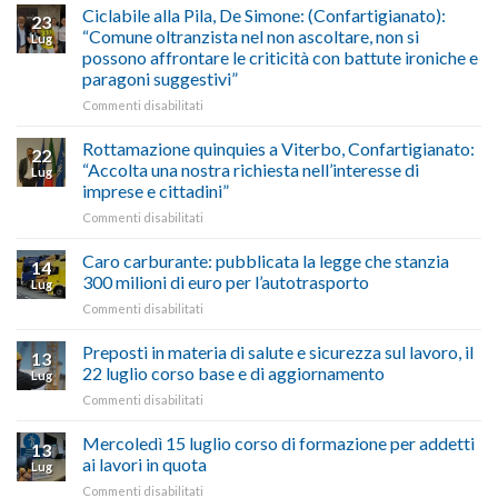
Maestri:
Ciclabile alla Pila, De Simone: (Confartigianato):
traffico
2026,
23
a
di
“Comune oltranzista nel non ascoltare, non si
ecco
Lug
Palazzo
agosto/settembre
come
possono affrontare le criticità con battute ironiche e
Chigi
fare
paragoni suggestivi”
Albani
in
su
Commenti disabilitati
vetrina
Ciclabile
le
alla
Rottamazione quinquies a Viterbo, Confartigianato:
22
storie
Pila,
“Accolta una nostra richiesta nell’interesse di
Lug
degli
De
imprese e cittadini”
artigiani
Simone:
della
su
Commenti disabilitati
(Confartigianato):
Tuscia
Rottamazione
“Comune
quinquies
oltranzista
Caro carburante: pubblicata la legge che stanzia
14
a
nel
300 milioni di euro per l’autotrasporto
Lug
Viterbo,
non
su
Commenti disabilitati
Confartigianato:
ascoltare,
Caro
“Accolta
non
carburante:
Preposti in materia di salute e sicurezza sul lavoro, il
una
si
13
pubblicata
nostra
possono
22 luglio corso base e di aggiornamento
Lug
la
richiesta
affrontare
su
Commenti disabilitati
legge
nell’interesse
le
Preposti
che
di
criticità
in
Mercoledì 15 luglio corso di formazione per addetti
stanzia
imprese
con
13
materia
300
ai lavori in quota
e
battute
Lug
di
milioni
cittadini”
ironiche
su
Commenti disabilitati
salute
di