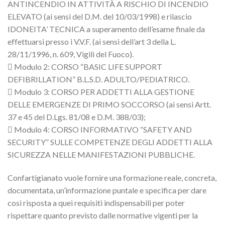
ANTINCENDIO IN ATTIVITÀ A RISCHIO DI INCENDIO
ELEVATO (ai sensi del D.M. del 10/03/1998) e rilascio
IDONEITA’ TECNICA a superamento dell’esame finale da
effettuarsi presso i V.V.F. (ai sensi dell’art 3 della L.
28/11/1996, n. 609, Vigili del Fuoco).
 Modulo 2: CORSO “BASIC LIFE SUPPORT
DEFIBRILLATION” B.L.S.D. ADULTO/PEDIATRICO.
 Modulo 3: CORSO PER ADDETTI ALLA GESTIONE
DELLE EMERGENZE DI PRIMO SOCCORSO (ai sensi Artt.
37 e 45 del D.Lgs. 81/08 e D.M. 388/03);
 Modulo 4: CORSO INFORMATIVO “SAFETY AND
SECURITY” SULLE COMPETENZE DEGLI ADDETTI ALLA
SICUREZZA NELLE MANIFESTAZIONI PUBBLICHE.
Confartigianato vuole fornire una formazione reale, concreta,
documentata, un’informazione puntale e specifica per dare
così risposta a quei requisiti indispensabili per poter
rispettare quanto previsto dalle normative vigenti per la