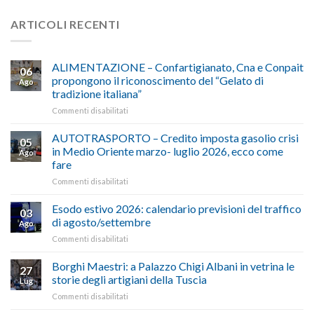
ARTICOLI RECENTI
ALIMENTAZIONE – Confartigianato, Cna e Conpait
06
propongono il riconoscimento del “Gelato di
Ago
tradizione italiana”
su
Commenti disabilitati
ALIMENTAZIONE
–
AUTOTRASPORTO – Credito imposta gasolio crisi
05
Confartigianato,
in Medio Oriente marzo- luglio 2026, ecco come
Ago
Cna
fare
e
su
Commenti disabilitati
Conpait
AUTOTRASPORTO
propongono
–
il
Esodo estivo 2026: calendario previsioni del traffico
03
Credito
riconoscimento
di agosto/settembre
Ago
imposta
del
su
Commenti disabilitati
gasolio
“Gelato
Esodo
crisi
di
estivo
Borghi Maestri: a Palazzo Chigi Albani in vetrina le
in
tradizione
27
2026:
Medio
italiana”
storie degli artigiani della Tuscia
Lug
calendario
Oriente
su
Commenti disabilitati
previsioni
marzo-
Borghi
del
luglio