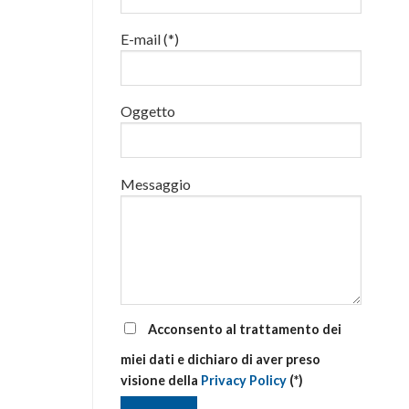
luglio
al
E-mail (*)
via
corsi
base
e
di
Oggetto
aggiornamento
Messaggio
Acconsento al trattamento dei
miei dati e dichiaro di aver preso
visione della
Privacy Policy
(*)