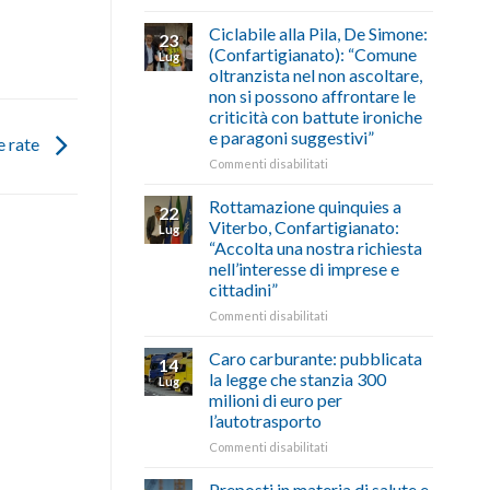
di
come
Borghi
agosto/settembre
fare
Maestri:
Ciclabile alla Pila, De Simone:
23
a
(Confartigianato): “Comune
Lug
Palazzo
oltranzista nel non ascoltare,
Chigi
non si possono affrontare le
Albani
criticità con battute ironiche
in
e paragoni suggestivi”
vetrina
e rate
le
su
Commenti disabilitati
storie
Ciclabile
degli
alla
Rottamazione quinquies a
22
artigiani
Pila,
Viterbo, Confartigianato:
Lug
della
De
“Accolta una nostra richiesta
Tuscia
Simone:
nell’interesse di imprese e
(Confartigianato):
cittadini”
“Comune
oltranzista
su
Commenti disabilitati
nel
Rottamazione
non
quinquies
Caro carburante: pubblicata
14
ascoltare,
a
la legge che stanzia 300
Lug
non
Viterbo,
milioni di euro per
si
Confartigianato:
l’autotrasporto
possono
“Accolta
affrontare
una
su
Commenti disabilitati
le
nostra
Caro
criticità
richiesta
carburante:
Preposti in materia di salute e