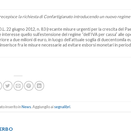
ecepisce la richiesta di Confartigianato introducendo un nuovo regime
D.L. 22 giugno 2012, n. 83 (recante misure urgenti per la crescita del Pa
 interesse quello sull’estensione del regime “dell’IVA per cassa” alle op
ore a due milioni di euro, in luogo dell’attuale soglia di duecentomila e
nserisce fra le misure necessarie ad evitare esborsi monetari in period
to inserito in
News
. Aggiungilo ai
segnalibri
.
TERBO