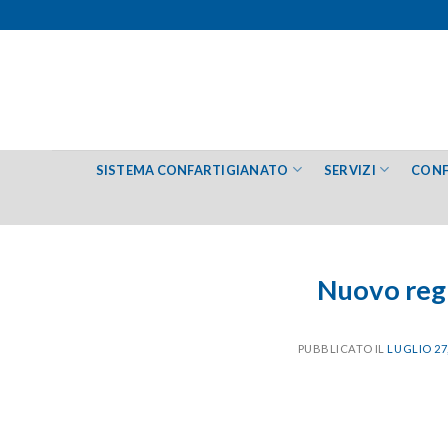
Salta
ai
contenuti
SISTEMA CONFARTIGIANATO
SERVIZI
CONF
Nuovo regi
PUBBLICATO IL
LUGLIO 27