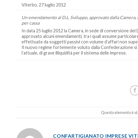
Viterbo, 27 luglio 2012
Un emendamento al D.L. Sviluppo, approvato dalla Camera, r
per cassa
In data 25 luglio 2012 la Camera, in sede di conversione del 
approvato alcuni emendamenti, tra i quali assume particolare
effettuate da soggetti passivi con volume d’affari non superi
Il nuovo regime fortemente voluto dalla Confederazione si i
l’attuale, di grave illiquidità per il sistema delle imprese.
Questo elemento è sta
CONFARTIGIANATO IMPRESE VI