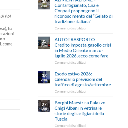
06
Confartigianato, Cna e
Ago
Conpait propongono il
riconoscimento del “Gelato di
 di IVA
tradizione italiana”
ese), ha
su
Commenti disabilitati
ALIMENTAZIONE
erazioni
–
uro.
AUTOTRASPORTO –
05
Confartigianato,
i, come
Credito imposta gasolio crisi
Ago
Cna
in Medio Oriente marzo-
e
luglio 2026, ecco come fare
Conpait
propongono
su
Commenti disabilitati
il
AUTOTRASPORTO
riconoscimento
–
Esodo estivo 2026:
03
del
Credito
calendario previsioni del
Ago
“Gelato
imposta
traffico di agosto/settembre
di
gasolio
tradizione
su
Commenti disabilitati
crisi
italiana”
Esodo
in
estivo
Medio
Borghi Maestri: a Palazzo
27
2026:
Oriente
Chigi Albani in vetrina le
Lug
calendario
marzo-
storie degli artigiani della
previsioni
luglio
Tuscia
del
2026,
traffico
ecco
su
Commenti disabilitati