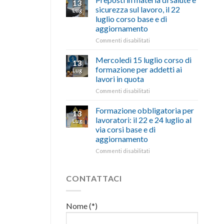
13
con
nell’interesse
pubblicata
sicurezza sul lavoro, il 22
Lug
battute
di
la
luglio corso base e di
ironiche
imprese
legge
aggiornamento
e
e
che
paragoni
cittadini”
stanzia
su
Commenti disabilitati
suggestivi”
300
Preposti
milioni
in
Mercoledì 15 luglio corso di
13
di
materia
formazione per addetti ai
Lug
euro
di
lavori in quota
per
salute
l’autotrasporto
su
Commenti disabilitati
e
Mercoledì
sicurezza
15
sul
Formazione obbligatoria per
13
luglio
lavoro,
lavoratori: il 22 e 24 luglio al
Lug
corso
il
via corsi base e di
di
22
aggiornamento
formazione
luglio
per
corso
su
Commenti disabilitati
addetti
base
Formazione
ai
e
obbligatoria
lavori
di
per
CONTATTACI
in
aggiornamento
lavoratori:
quota
il
22
Nome (*)
e
24