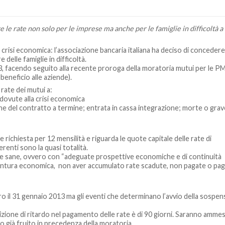
e le rate non solo per le imprese ma anche per le famiglie in difficoltà a
 crisi economica: l’associazione bancaria italiana ha deciso di conceder
delle famiglie in difficoltà.
3, facendo seguito alla recente proroga della moratoria mutui per le PM
beneficio alle aziende).
 rate dei mutui a:
dovute alla crisi economica
one del contratto a termine; entrata in cassa integrazione; morte o grav
ichiesta per 12 mensilità e riguarda le quote capitale delle rate di
renti sono la quasi totalità.
te sane, ovvero con “adeguate prospettive economiche e di continuità
ongiuntura economica, non aver accumulato rate scadute, non pagate o pa
l 31 gennaio 2013 ma gli eventi che determinano l’avvio della sospens
izione di ritardo nel pagamento delle rate è di 90 giorni. Saranno ammes
o già fruito in precedenza della moratoria.