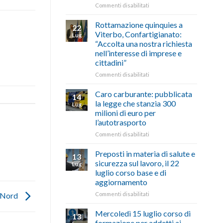
le
su
Commenti disabilitati
storie
Ciclabile
degli
alla
Rottamazione quinquies a
22
artigiani
Pila,
Viterbo, Confartigianato:
Lug
della
De
“Accolta una nostra richiesta
Tuscia
Simone:
nell’interesse di imprese e
(Confartigianato):
cittadini”
“Comune
oltranzista
su
Commenti disabilitati
nel
Rottamazione
non
quinquies
Caro carburante: pubblicata
14
ascoltare,
a
la legge che stanzia 300
Lug
non
Viterbo,
milioni di euro per
si
Confartigianato:
l’autotrasporto
possono
“Accolta
affrontare
una
su
Commenti disabilitati
le
nostra
Caro
criticità
richiesta
carburante:
Preposti in materia di salute e
13
con
nell’interesse
pubblicata
sicurezza sul lavoro, il 22
Lug
battute
di
la
luglio corso base e di
ironiche
imprese
legge
aggiornamento
e
e
che
paragoni
cittadini”
stanzia
su
e Nord
Commenti disabilitati
suggestivi”
300
Preposti
milioni
in
Mercoledì 15 luglio corso di
13
di
materia
formazione per addetti ai