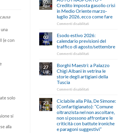
05
Credito imposta gasolio crisi
Ago
in Medio Oriente marzo-
luglio 2026, ecco come fare
 causa
su
Commenti disabilitati
AUTOTRASPORTO
e una
–
Esodo estivo 2026:
03
Credito
I (e con
calendario previsioni del
Ago
imposta
traffico di agosto/settembre
gasolio
su
Commenti disabilitati
crisi
Esodo
in
e
estivo
Medio
Borghi Maestri: a Palazzo
27
2026:
Oriente
Chigi Albani in vetrina le
Lug
calendario
marzo-
storie degli artigiani della
previsioni
luglio
Tuscia
del
2026,
traffico
ecco
su
Commenti disabilitati
di
come
Borghi
gate solo
agosto/settembre
fare
Maestri:
Ciclabile alla Pila, De Simone:
23
a
(Confartigianato): “Comune
Lug
Palazzo
oltranzista nel non ascoltare,
Chigi
ione si
non si possono affrontare le
Albani
criticità con battute ironiche
in
se alla
e paragoni suggestivi”
vetrina