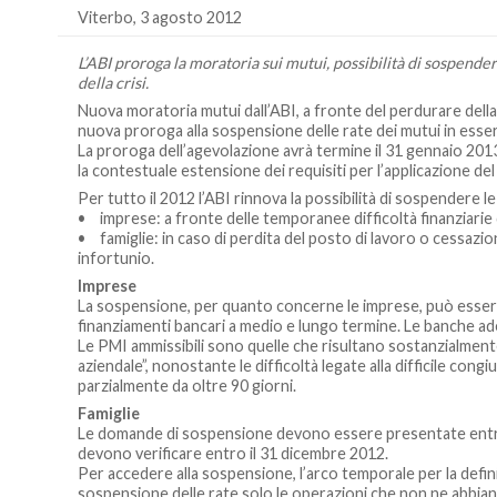
Viterbo, 3 agosto 2012
L’ABI proroga la moratoria sui mutui, possibilità di sospender
della crisi.
Nuova moratoria mutui dall’ABI, a fronte del perdurare della
nuova proroga alla sospensione delle rate dei mutui in essere 
La proroga dell’agevolazione avrà termine il 31 gennaio 201
la contestuale estensione dei requisiti per l’applicazione del 
Per tutto il 2012 l’ABI rinnova la possibilità di sospendere le
• imprese: a fronte delle temporanee difficoltà finanziarie 
• famiglie: in caso di perdita del posto di lavoro o cessazi
infortunio.
Imprese
La sospensione, per quanto concerne le imprese, può essere r
finanziamenti bancari a medio e lungo termine. Le banche ade
Le PMI ammissibili sono quelle che risultano sostanzialmen
aziendale”, nonostante le difficoltà legate alla difficile c
parzialmente da oltre 90 giorni.
Famiglie
Le domande di sospensione devono essere presentate entro i
devono verificare entro il 31 dicembre 2012.
Per accedere alla sospensione, l’arco temporale per la defin
sospensione delle rate solo le operazioni che non ne abbian