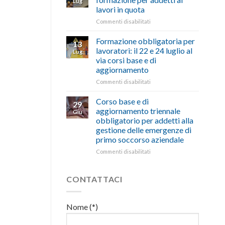
Lug
euro
di
lavori in quota
per
salute
l’autotrasporto
su
Commenti disabilitati
e
Mercoledì
sicurezza
15
sul
Formazione obbligatoria per
13
luglio
lavoro,
lavoratori: il 22 e 24 luglio al
Lug
corso
il
via corsi base e di
di
22
aggiornamento
formazione
luglio
per
corso
su
Commenti disabilitati
addetti
base
Formazione
ai
e
obbligatoria
Corso base e di
29
lavori
di
per
aggiornamento triennale
Giu
in
aggiornamento
lavoratori:
obbligatorio per addetti alla
quota
il
gestione delle emergenze di
22
primo soccorso aziendale
e
24
su
Commenti disabilitati
luglio
Corso
al
base
via
e
CONTATTACI
corsi
di
base
aggiornamento
e
triennale
Nome (*)
di
obbligatorio
aggiornamento
per