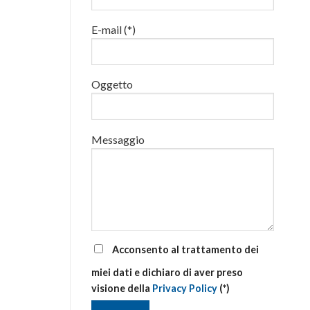
addetti
alla
E-mail (*)
gestione
delle
emergenze
di
primo
Oggetto
soccorso
aziendale
Messaggio
Acconsento al trattamento dei
miei dati e dichiaro di aver preso
visione della
Privacy Policy
(*)