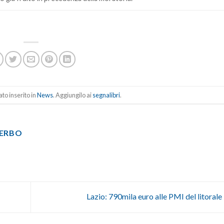
to inserito in
News
. Aggiungilo ai
segnalibri
.
TERBO
Lazio: 790mila euro alle PMI del litoral