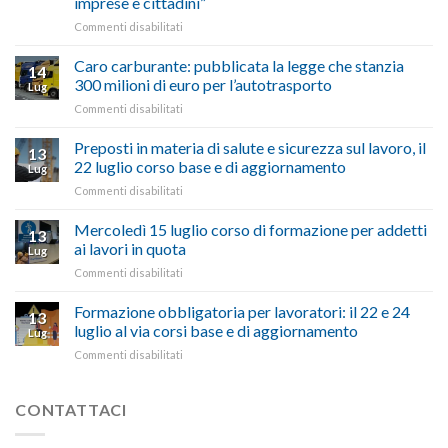
imprese e cittadini”
artigiani
Simone:
della
su
Commenti disabilitati
(Confartigianato):
Tuscia
Rottamazione
“Comune
quinquies
oltranzista
Caro carburante: pubblicata la legge che stanzia
14
a
nel
300 milioni di euro per l’autotrasporto
Lug
Viterbo,
non
su
Commenti disabilitati
Confartigianato:
ascoltare,
Caro
“Accolta
non
carburante:
Preposti in materia di salute e sicurezza sul lavoro, il
una
si
13
pubblicata
nostra
possono
22 luglio corso base e di aggiornamento
Lug
la
richiesta
affrontare
su
Commenti disabilitati
legge
nell’interesse
le
Preposti
che
di
criticità
in
Mercoledì 15 luglio corso di formazione per addetti
stanzia
imprese
con
13
materia
300
ai lavori in quota
e
battute
Lug
di
milioni
cittadini”
ironiche
su
Commenti disabilitati
salute
di
e
Mercoledì
e
euro
paragoni
15
Formazione obbligatoria per lavoratori: il 22 e 24
sicurezza
per
13
suggestivi”
luglio
sul
luglio al via corsi base e di aggiornamento
l’autotrasporto
Lug
corso
lavoro,
su
Commenti disabilitati
di
il
Formazione
formazione
22
obbligatoria
per
luglio
per
CONTATTACI
addetti
corso
lavoratori:
ai
base
il
lavori
e