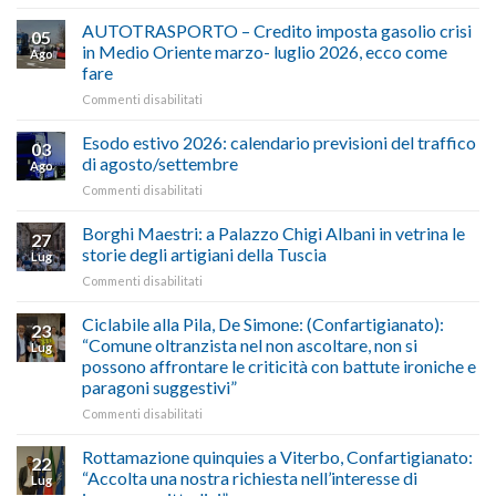
ALIMENTAZIONE
–
AUTOTRASPORTO – Credito imposta gasolio crisi
05
Confartigianato,
in Medio Oriente marzo- luglio 2026, ecco come
Ago
Cna
fare
e
su
Commenti disabilitati
Conpait
AUTOTRASPORTO
propongono
–
il
Esodo estivo 2026: calendario previsioni del traffico
03
Credito
riconoscimento
di agosto/settembre
Ago
imposta
del
su
Commenti disabilitati
gasolio
“Gelato
Esodo
crisi
di
estivo
Borghi Maestri: a Palazzo Chigi Albani in vetrina le
in
tradizione
27
2026:
Medio
italiana”
storie degli artigiani della Tuscia
Lug
calendario
Oriente
su
Commenti disabilitati
previsioni
marzo-
Borghi
del
luglio
Maestri:
Ciclabile alla Pila, De Simone: (Confartigianato):
traffico
2026,
23
a
di
“Comune oltranzista nel non ascoltare, non si
ecco
Lug
Palazzo
agosto/settembre
come
possono affrontare le criticità con battute ironiche e
Chigi
fare
paragoni suggestivi”
Albani
in
su
Commenti disabilitati
vetrina
Ciclabile
le
alla
Rottamazione quinquies a Viterbo, Confartigianato:
22
storie
Pila,
“Accolta una nostra richiesta nell’interesse di
Lug
degli
De