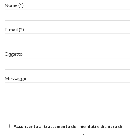
22
in
Nome (*)
di
e
quota
aggiornamento
24
luglio
al
via
E-mail (*)
corsi
base
e
di
Oggetto
aggiornamento
Messaggio
Acconsento al trattamento dei miei dati e dichiaro di