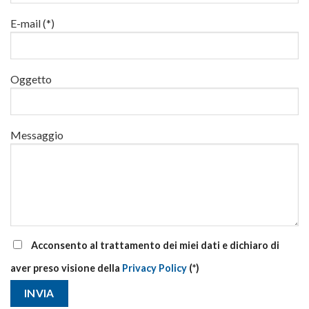
al
via
E-mail (*)
corsi
base
e
di
Oggetto
aggiornamento
Messaggio
Acconsento al trattamento dei miei dati e dichiaro di
aver preso visione della
Privacy Policy
(*)