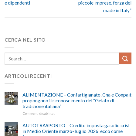
e dipendenti
piccole imprese, forza del
made in Italy”
CERCA NEL SITO
ARTICOLI RECENTI
ALIMENTAZIONE – Confartigianato, Cna e Conpait
06
propongono il riconoscimento del “Gelato di
Ago
tradizione italiana”
su
Commenti disabilitati
ALIMENTAZIONE
–
AUTOTRASPORTO – Credito imposta gasolio crisi
05
Confartigianato,
in Medio Oriente marzo- luglio 2026, ecco come
Ago
Cna