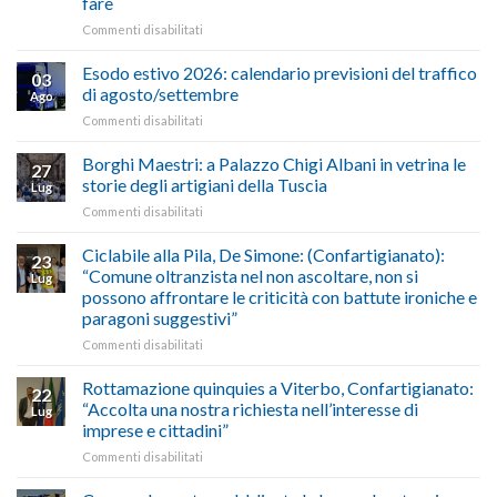
fare
e
su
Commenti disabilitati
Conpait
AUTOTRASPORTO
propongono
–
il
Esodo estivo 2026: calendario previsioni del traffico
03
Credito
riconoscimento
di agosto/settembre
Ago
imposta
del
su
Commenti disabilitati
gasolio
“Gelato
Esodo
crisi
di
estivo
Borghi Maestri: a Palazzo Chigi Albani in vetrina le
in
tradizione
27
2026:
Medio
italiana”
storie degli artigiani della Tuscia
Lug
calendario
Oriente
su
Commenti disabilitati
previsioni
marzo-
Borghi
del
luglio
Maestri:
Ciclabile alla Pila, De Simone: (Confartigianato):
traffico
2026,
23
a
di
“Comune oltranzista nel non ascoltare, non si
ecco
Lug
Palazzo
agosto/settembre
come
possono affrontare le criticità con battute ironiche e
Chigi
fare
paragoni suggestivi”
Albani
in
su
Commenti disabilitati
vetrina
Ciclabile
le
alla
Rottamazione quinquies a Viterbo, Confartigianato:
22
storie
Pila,
“Accolta una nostra richiesta nell’interesse di
Lug
degli
De
imprese e cittadini”
artigiani
Simone:
della
su
Commenti disabilitati
(Confartigianato):
Tuscia
Rottamazione
“Comune
quinquies
oltranzista