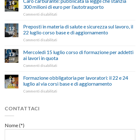
Caro carburante: pubblicata la legge che stanzia
14
a
nel
300 milioni di euro per l’autotrasporto
Lug
Viterbo,
non
su
Commenti disabilitati
Confartigianato:
ascoltare,
Caro
“Accolta
non
carburante:
Preposti in materia di salute e sicurezza sul lavoro, il
una
si
13
pubblicata
nostra
possono
22 luglio corso base e di aggiornamento
Lug
la
richiesta
affrontare
su
Commenti disabilitati
legge
nell’interesse
le
Preposti
che
di
criticità
in
Mercoledì 15 luglio corso di formazione per addetti
stanzia
imprese
con
13
materia
300
ai lavori in quota
e
battute
Lug
di
milioni
cittadini”
ironiche
su
Commenti disabilitati
salute
di
e
Mercoledì
e
euro
paragoni
15
Formazione obbligatoria per lavoratori: il 22 e 24
sicurezza
per
13
suggestivi”
luglio
sul
luglio al via corsi base e di aggiornamento
l’autotrasporto
Lug
corso
lavoro,
su
Commenti disabilitati
di
il
Formazione
formazione
22
obbligatoria
per
luglio
per
CONTATTACI
addetti
corso
lavoratori:
ai
base
il
lavori
e
22
in
Nome (*)
di
e
quota
aggiornamento
24
luglio