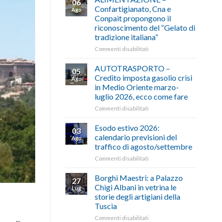
06
Confartigianato, Cna e
Ago
Conpait propongono il
riconoscimento del “Gelato di
tradizione italiana”
su
Commenti disabilitati
ALIMENTAZIONE
–
AUTOTRASPORTO –
05
Confartigianato,
Credito imposta gasolio crisi
Ago
Cna
in Medio Oriente marzo-
e
luglio 2026, ecco come fare
Conpait
propongono
su
Commenti disabilitati
il
AUTOTRASPORTO
riconoscimento
–
Esodo estivo 2026:
03
del
Credito
calendario previsioni del
Ago
“Gelato
imposta
traffico di agosto/settembre
di
gasolio
tradizione
su
Commenti disabilitati
crisi
italiana”
Esodo
in
estivo
Medio
Borghi Maestri: a Palazzo
27
2026:
Oriente
Chigi Albani in vetrina le
Lug
calendario
marzo-
storie degli artigiani della
previsioni
luglio
Tuscia
del
2026,
traffico
ecco
su
Commenti disabilitati