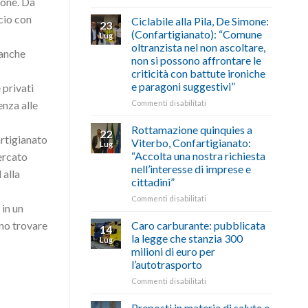
cone. Da
di
come
Borghi
agosto/settembre
fare
Maestri:
cio con
Ciclabile alla Pila, De Simone:
23
a
(Confartigianato): “Comune
Lug
Palazzo
oltranzista nel non ascoltare,
 anche
Chigi
non si possono affrontare le
Albani
criticità con battute ironiche
in
e paragoni suggestivi”
 privati
vetrina
le
su
Commenti disabilitati
enza alle
storie
Ciclabile
degli
alla
Rottamazione quinquies a
22
artigiani
Pila,
artigianato
Viterbo, Confartigianato:
Lug
della
De
“Accolta una nostra richiesta
mercato
Tuscia
Simone:
nell’interesse di imprese e
 alla
(Confartigianato):
cittadini”
“Comune
oltranzista
su
Commenti disabilitati
 in un
nel
Rottamazione
non
quinquies
Caro carburante: pubblicata
no trovare
14
ascoltare,
a
la legge che stanzia 300
Lug
non
Viterbo,
milioni di euro per
si
Confartigianato:
l’autotrasporto
possono
“Accolta
affrontare
una
su
Commenti disabilitati
le
nostra
Caro
criticità
richiesta
carburante:
Preposti in materia di salute e