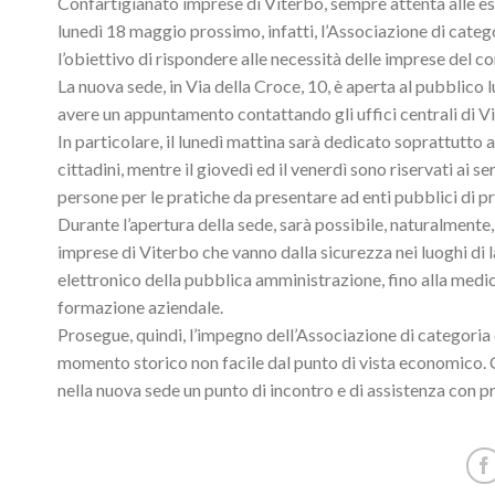
Confartigianato imprese di Viterbo, sempre attenta alle e
lunedì 18 maggio prossimo, infatti, l’Associazione di categ
l’obiettivo di rispondere alle necessità delle imprese del c
La nuova sede, in Via della Croce, 10, è aperta al pubblico l
avere un appuntamento contattando gli uffici centrali di V
In particolare, il lunedì mattina sarà dedicato soprattutto 
cittadini, mentre il giovedì ed il venerdì sono riservati ai 
persone per le pratiche da presentare ad enti pubblici di prev
Durante l’apertura della sede, sarà possibile, naturalmente,
imprese di Viterbo che vanno dalla sicurezza nei luoghi di 
elettronico della pubblica amministrazione, fino alla medici
formazione aziendale.
Prosegue, quindi, l’impegno dell’Associazione di categoria 
momento storico non facile dal punto di vista economico.
nella nuova sede un punto di incontro e di assistenza con pro