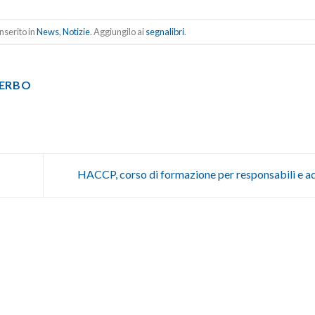
nserito in
News
,
Notizie
. Aggiungilo ai
segnalibri
.
TERBO
HACCP, corso di formazione per responsabili e a