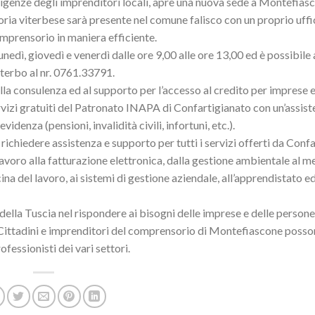
sigenze degli imprenditori locali, apre una nuova sede a Montefias
oria viterbese sarà presente nel comune falisco con un proprio uffi
omprensorio in maniera efficiente.
unedì, giovedì e venerdì dalle ore 9,00 alle ore 13,00 ed è possibile
iterbo al nr. 0761.33791.
alla consulenza ed al supporto per l’accesso al credito per imprese e
servizi gratuiti del Patronato INAPA di Confartigianato con un’assist
idenza (pensioni, invalidità civili, infortuni, etc.).
 richiedere assistenza e supporto per tutti i servizi offerti da Conf
lavoro alla fatturazione elettronica, dalla gestione ambientale al 
na del lavoro, ai sistemi di gestione aziendale, all’apprendistato ed
della Tuscia nel rispondere ai bisogni delle imprese e delle persone
 Cittadini e imprenditori del comprensorio di Montefiascone posso
fessionisti dei vari settori.