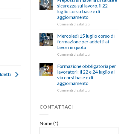
13
con
nell’interesse
pubblicata
sicurezza sul lavoro, il 22
Lug
battute
di
la
luglio corso base e di
ironiche
imprese
legge
aggiornamento
e
e
che
paragoni
cittadini”
stanzia
su
Commenti disabilitati
suggestivi”
300
Preposti
milioni
in
Mercoledì 15 luglio corso di
13
di
materia
formazione per addetti ai
Lug
euro
di
lavori in quota
per
salute
l’autotrasporto
su
Commenti disabilitati
e
Mercoledì
sicurezza
15
sul
Formazione obbligatoria per
13
luglio
lavoro,
lavoratori: il 22 e 24 luglio al
Lug
ddetti
corso
il
via corsi base e di
di
22
aggiornamento
formazione
luglio
per
corso
su
Commenti disabilitati
addetti
base
Formazione
ai
e
obbligatoria
lavori
di
per
CONTATTACI
in
aggiornamento
lavoratori:
quota
il
22
Nome (*)
e
24