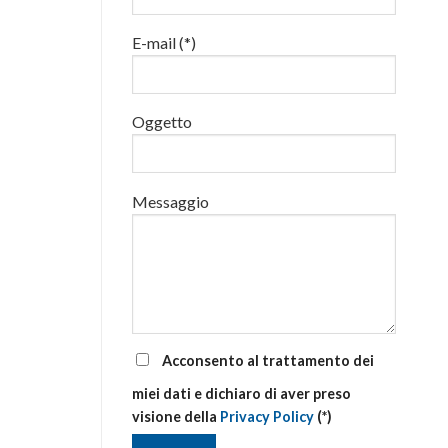
luglio
al
E-mail (*)
via
corsi
base
e
di
Oggetto
aggiornamento
Messaggio
Acconsento al trattamento dei
miei dati e dichiaro di aver preso
visione della
Privacy Policy
(*)