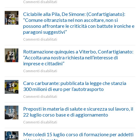
su
Commenti disabilitati
previsioni
marzo-
Borghi
del
luglio
Maestri:
Ciclabile alla Pila, De Simone: (Confartigianato):
traffico
2026,
23
a
di
“Comune oltranzista nel non ascoltare, non si
ecco
Lug
Palazzo
agosto/settembre
come
possono affrontare le criticità con battute ironiche e
Chigi
fare
paragoni suggestivi”
Albani
in
su
Commenti disabilitati
vetrina
Ciclabile
le
alla
Rottamazione quinquies a Viterbo, Confartigianato:
22
storie
Pila,
“Accolta una nostra richiesta nell’interesse di
Lug
degli
De
imprese e cittadini”
artigiani
Simone:
della
su
Commenti disabilitati
(Confartigianato):
Tuscia
Rottamazione
“Comune
quinquies
oltranzista
Caro carburante: pubblicata la legge che stanzia
14
a
nel
300 milioni di euro per l’autotrasporto
Lug
Viterbo,
non
su
Commenti disabilitati
Confartigianato:
ascoltare,
Caro
“Accolta
non
carburante:
Preposti in materia di salute e sicurezza sul lavoro, il
una
si
13
pubblicata
nostra
possono
22 luglio corso base e di aggiornamento
Lug
la
richiesta
affrontare
su
Commenti disabilitati
legge
nell’interesse
le
Preposti
che
di
criticità
in
Mercoledì 15 luglio corso di formazione per addetti
stanzia
imprese
con
13
materia
300
e
battute