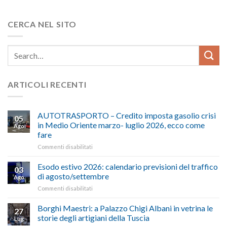
CERCA NEL SITO
ARTICOLI RECENTI
AUTOTRASPORTO – Credito imposta gasolio crisi
05
in Medio Oriente marzo- luglio 2026, ecco come
Ago
fare
su
Commenti disabilitati
AUTOTRASPORTO
–
Esodo estivo 2026: calendario previsioni del traffico
03
Credito
di agosto/settembre
Ago
imposta
su
Commenti disabilitati
gasolio
Esodo
crisi
estivo
Borghi Maestri: a Palazzo Chigi Albani in vetrina le
in
27
2026:
Medio
storie degli artigiani della Tuscia
Lug
calendario
Oriente