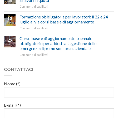
ai lavori in quota
Lug
di
milioni
cittadini”
ironiche
su
Commenti disabilitati
salute
di
e
Mercoledì
e
euro
paragoni
15
Formazione obbligatoria per lavoratori: il 22 e 24
sicurezza
per
13
suggestivi”
luglio
sul
luglio al via corsi base e di aggiornamento
l’autotrasporto
Lug
corso
lavoro,
su
Commenti disabilitati
di
il
Formazione
formazione
22
obbligatoria
Corso base e di aggiornamento triennale
per
luglio
29
per
addetti
obbligatorio per addetti alla gestione delle
corso
Giu
lavoratori:
ai
base
emergenze di primo soccorso aziendale
il
lavori
e
su
Commenti disabilitati
22
in
di
Corso
e
quota
aggiornamento
base
24
e
luglio
CONTATTACI
di
al
aggiornamento
via
triennale
corsi
Nome (*)
obbligatorio
base
per
e
addetti
di
alla
aggiornamento
gestione
E-mail (*)
delle
emergenze
di