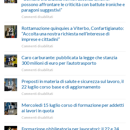
Palazzo
agosto/settembre
come
possono affrontare le criticità con battute ironiche e
Chigi
fare
paragoni suggestivi”
Albani
in
su
Commenti disabilitati
vetrina
Ciclabile
le
alla
Rottamazione quinquies a Viterbo, Confartigianato:
22
storie
Pila,
“Accolta una nostra richiesta nell’interesse di
Lug
degli
De
imprese e cittadini”
artigiani
Simone:
della
su
Commenti disabilitati
(Confartigianato):
Tuscia
Rottamazione
“Comune
quinquies
oltranzista
Caro carburante: pubblicata la legge che stanzia
14
a
nel
300 milioni di euro per l’autotrasporto
Lug
Viterbo,
non
su
Commenti disabilitati
Confartigianato:
ascoltare,
Caro
“Accolta
non
carburante:
Preposti in materia di salute e sicurezza sul lavoro, il
una
si
13
pubblicata
nostra
possono
22 luglio corso base e di aggiornamento
Lug
la
richiesta
affrontare
su
Commenti disabilitati
legge
nell’interesse
le
Preposti
che
di
criticità
in
Mercoledì 15 luglio corso di formazione per addetti
stanzia
imprese
con
13
materia
300
ai lavori in quota
e
battute
Lug
di
milioni
cittadini”
ironiche
su
Commenti disabilitati
salute
di
e
Mercoledì
e
euro
paragoni
15
Formazione obbligatoria per lavoratori: il 22 e 24
sicurezza
per
suggestivi”