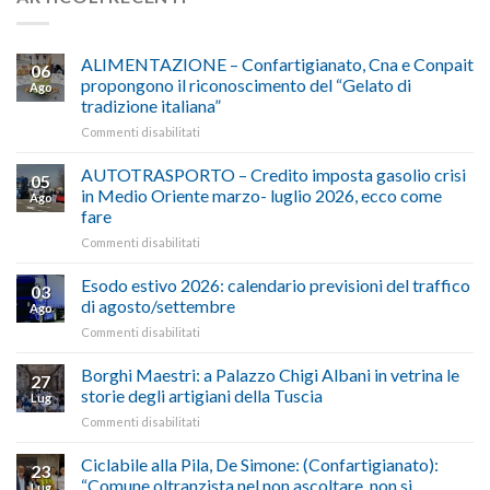
ALIMENTAZIONE – Confartigianato, Cna e Conpait
06
propongono il riconoscimento del “Gelato di
Ago
tradizione italiana”
su
Commenti disabilitati
ALIMENTAZIONE
–
AUTOTRASPORTO – Credito imposta gasolio crisi
05
Confartigianato,
in Medio Oriente marzo- luglio 2026, ecco come
Ago
Cna
fare
e
su
Commenti disabilitati
Conpait
AUTOTRASPORTO
propongono
–
il
Esodo estivo 2026: calendario previsioni del traffico
03
Credito
riconoscimento
di agosto/settembre
Ago
imposta
del
su
Commenti disabilitati
gasolio
“Gelato
Esodo
crisi
di
estivo
Borghi Maestri: a Palazzo Chigi Albani in vetrina le
in
tradizione
27
2026:
Medio
italiana”
storie degli artigiani della Tuscia
Lug
calendario
Oriente
su
Commenti disabilitati
previsioni
marzo-
Borghi
del
luglio
Maestri:
Ciclabile alla Pila, De Simone: (Confartigianato):
traffico
2026,
23
a
di
“Comune oltranzista nel non ascoltare, non si
ecco
Lug