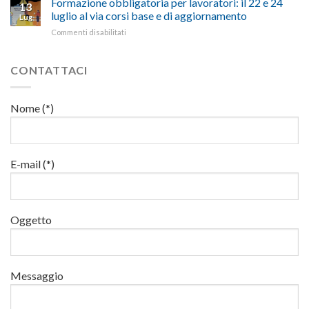
Formazione obbligatoria per lavoratori: il 22 e 24
sicurezza
per
13
suggestivi”
luglio
sul
luglio al via corsi base e di aggiornamento
l’autotrasporto
Lug
corso
lavoro,
su
Commenti disabilitati
di
il
Formazione
formazione
22
obbligatoria
per
luglio
per
CONTATTACI
addetti
corso
lavoratori:
ai
base
il
lavori
e
22
in
Nome (*)
di
e
quota
aggiornamento
24
luglio
al
via
E-mail (*)
corsi
base
e
di
Oggetto
aggiornamento
Messaggio