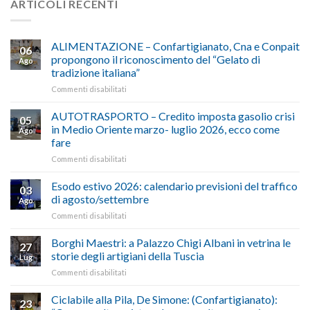
ARTICOLI RECENTI
ALIMENTAZIONE – Confartigianato, Cna e Conpait
06
propongono il riconoscimento del “Gelato di
Ago
tradizione italiana”
su
Commenti disabilitati
ALIMENTAZIONE
–
AUTOTRASPORTO – Credito imposta gasolio crisi
05
Confartigianato,
in Medio Oriente marzo- luglio 2026, ecco come
Ago
Cna
fare
e
su
Commenti disabilitati
Conpait
AUTOTRASPORTO
propongono
–
il
Esodo estivo 2026: calendario previsioni del traffico
03
Credito
riconoscimento
di agosto/settembre
Ago
imposta
del
su
Commenti disabilitati
gasolio
“Gelato
Esodo
crisi
di
estivo
Borghi Maestri: a Palazzo Chigi Albani in vetrina le
in
tradizione
27
2026:
Medio
italiana”
storie degli artigiani della Tuscia
Lug
calendario
Oriente
su
Commenti disabilitati
previsioni
marzo-
Borghi
del
luglio
Maestri:
Ciclabile alla Pila, De Simone: (Confartigianato):
traffico
2026,
23
a
di