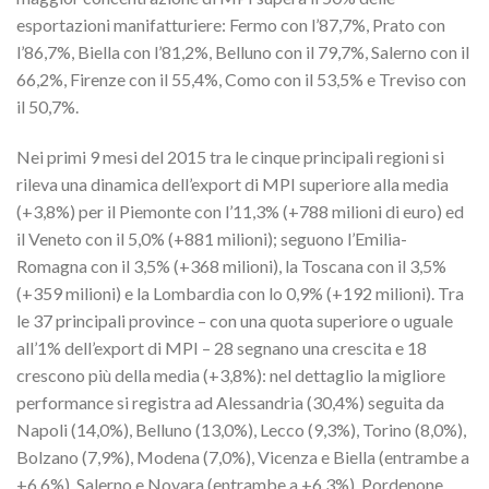
esportazioni manifatturiere: Fermo con l’87,7%, Prato con
l’86,7%, Biella con l’81,2%, Belluno con il 79,7%, Salerno con il
66,2%, Firenze con il 55,4%, Como con il 53,5% e Treviso con
il 50,7%.
Nei primi 9 mesi del 2015 tra le cinque principali regioni si
rileva una dinamica dell’export di MPI superiore alla media
(+3,8%) per il Piemonte con l’11,3% (+788 milioni di euro) ed
il Veneto con il 5,0% (+881 milioni); seguono l’Emilia-
Romagna con il 3,5% (+368 milioni), la Toscana con il 3,5%
(+359 milioni) e la Lombardia con lo 0,9% (+192 milioni). Tra
le 37 principali province – con una quota superiore o uguale
all’1% dell’export di MPI – 28 segnano una crescita e 18
crescono più della media (+3,8%): nel dettaglio la migliore
performance si registra ad Alessandria (30,4%) seguita da
Napoli (14,0%), Belluno (13,0%), Lecco (9,3%), Torino (8,0%),
Bolzano (7,9%), Modena (7,0%), Vicenza e Biella (entrambe a
+6,6%), Salerno e Novara (entrambe a +6,3%), Pordenone