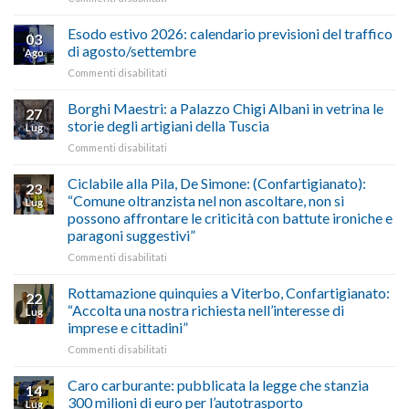
AUTOTRASPORTO
propongono
–
il
Esodo estivo 2026: calendario previsioni del traffico
03
Credito
riconoscimento
di agosto/settembre
Ago
imposta
del
su
Commenti disabilitati
gasolio
“Gelato
Esodo
crisi
di
estivo
Borghi Maestri: a Palazzo Chigi Albani in vetrina le
in
tradizione
27
2026:
Medio
italiana”
storie degli artigiani della Tuscia
Lug
calendario
Oriente
su
Commenti disabilitati
previsioni
marzo-
Borghi
del
luglio
Maestri:
Ciclabile alla Pila, De Simone: (Confartigianato):
traffico
2026,
23
a
di
“Comune oltranzista nel non ascoltare, non si
ecco
Lug
Palazzo
agosto/settembre
come
possono affrontare le criticità con battute ironiche e
Chigi
fare
paragoni suggestivi”
Albani
in
su
Commenti disabilitati
vetrina
Ciclabile
le
alla
Rottamazione quinquies a Viterbo, Confartigianato:
22
storie
Pila,
“Accolta una nostra richiesta nell’interesse di
Lug
degli
De
imprese e cittadini”
artigiani
Simone:
della
su
Commenti disabilitati
(Confartigianato):
Tuscia
Rottamazione
“Comune
quinquies
oltranzista
Caro carburante: pubblicata la legge che stanzia
14
a
nel
300 milioni di euro per l’autotrasporto
Lug