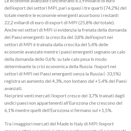
Le economie avanzate concentrano 63,9 miliardi di euro
dell’export dei settori MPI, pari a quasi i tre quarti (74,2%) del
totale mentre le economie emergenti assorbono i restanti
22,2 miliardi di euro di export di MPI (25,8% del totale).
Anche nei settori di MPI si evidenzia la frenata della domanda
dei Paesi emergenti: la crescita del 3,8% dell’export nei
settori di MPI è trainata dalla crescita del 5,4% delle
economie avanzate mentre i paesi emergenti segnano un calo
della domanda dello 0,6%: su tale calo pesa in modo
determinante la crisi economica della Russia: l’export nei
settori di MPI nei Paesi emergenti senza la Russia (-33,5%)
registra un aumento del 4,3%, non lontano dal +5,4% dei Paesi
avanzati.
Nei primi venti mercati l’export cresce del 3,7% trainati dagli
undici paesi non appartenenti all’Eurozona che crescono del
6,1% mentre quelli dell’Eurozona si fermano sul +1,5%.
Tra i maggiori mercati del Made in Italy di MPI l’export
cresce a ritmi superiori ai cinque punti percentuali sui mercati