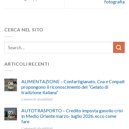
fotografia
CERCA NEL SITO
ARTICOLI RECENTI
ALIMENTAZIONE – Confartigianato, Cna e Conpait
06
propongono il riconoscimento del “Gelato di
Ago
tradizione italiana”
su
Commenti disabilitati
ALIMENTAZIONE
–
AUTOTRASPORTO – Credito imposta gasolio crisi
05
Confartigianato,
in Medio Oriente marzo- luglio 2026, ecco come
Ago
Cna
fare
e
su
Commenti disabilitati
Conpait