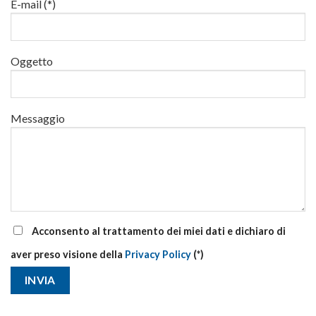
via
E-mail (*)
corsi
base
e
di
Oggetto
aggiornamento
Messaggio
Acconsento al trattamento dei miei dati e dichiaro di
aver preso visione della
Privacy Policy
(*)