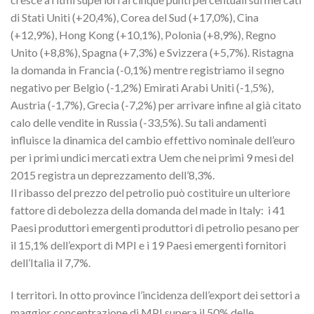
di Stati Uniti (+20,4%), Corea del Sud (+17,0%), Cina
(+12,9%), Hong Kong (+10,1%), Polonia (+8,9%), Regno
Unito (+8,8%), Spagna (+7,3%) e Svizzera (+5,7%). Ristagna
la domanda in Francia (-0,1%) mentre registriamo il segno
negativo per Belgio (-1,2%) Emirati Arabi Uniti (-1,5%),
Austria (-1,7%), Grecia (-7,2%) per arrivare infine al già citato
calo delle vendite in Russia (-33,5%). Su tali andamenti
influisce la dinamica del cambio effettivo nominale dell’euro
per i primi undici mercati extra Uem che nei primi 9 mesi del
2015 registra un deprezzamento dell’8,3%.
Il ribasso del prezzo del petrolio può costituire un ulteriore
fattore di debolezza della domanda del made in Italy: i 41
Paesi produttori emergenti produttori di petrolio pesano per
il 15,1% dell’export di MPI e i 19 Paesi emergenti fornitori
dell’Italia il 7,7%.
I territori. In otto province l’incidenza dell’export dei settori a
maggior concentrazione di MPI supera il 50% delle