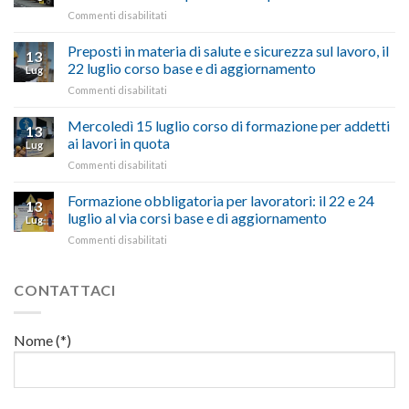
Viterbo,
non
su
Commenti disabilitati
Confartigianato:
ascoltare,
Caro
“Accolta
non
carburante:
Preposti in materia di salute e sicurezza sul lavoro, il
una
si
13
pubblicata
nostra
possono
22 luglio corso base e di aggiornamento
Lug
la
richiesta
affrontare
su
Commenti disabilitati
legge
nell’interesse
le
Preposti
che
di
criticità
in
Mercoledì 15 luglio corso di formazione per addetti
stanzia
imprese
con
13
materia
300
ai lavori in quota
e
battute
Lug
di
milioni
cittadini”
ironiche
su
Commenti disabilitati
salute
di
e
Mercoledì
e
euro
paragoni
15
Formazione obbligatoria per lavoratori: il 22 e 24
sicurezza
per
13
suggestivi”
luglio
sul
luglio al via corsi base e di aggiornamento
l’autotrasporto
Lug
corso
lavoro,
su
Commenti disabilitati
di
il
Formazione
formazione
22
obbligatoria
per
luglio
per
CONTATTACI
addetti
corso
lavoratori:
ai
base
il
lavori
e
22
in
Nome (*)
di
e
quota
aggiornamento
24
luglio
al