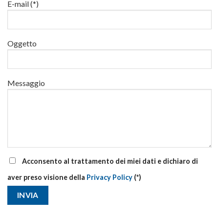
via
E-mail (*)
corsi
base
e
di
Oggetto
aggiornamento
Messaggio
Acconsento al trattamento dei miei dati e dichiaro di
aver preso visione della
Privacy Policy
(*)