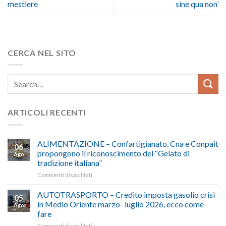
mestiere
sine qua non’
CERCA NEL SITO
ARTICOLI RECENTI
ALIMENTAZIONE – Confartigianato, Cna e Conpait
06
propongono il riconoscimento del “Gelato di
Ago
tradizione italiana”
su
Commenti disabilitati
ALIMENTAZIONE
–
AUTOTRASPORTO – Credito imposta gasolio crisi
05
Confartigianato,
in Medio Oriente marzo- luglio 2026, ecco come
Ago
Cna
fare
e
su
Commenti disabilitati
Conpait