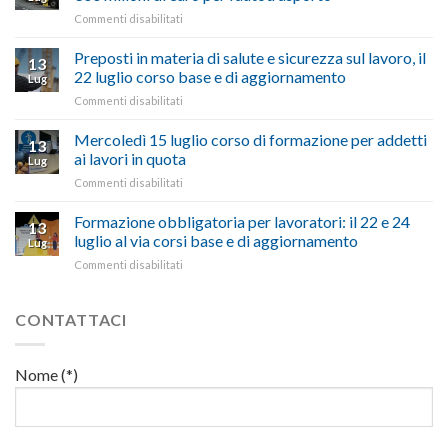
Viterbo,
non
su
Commenti disabilitati
Confartigianato:
ascoltare,
Caro
“Accolta
non
carburante:
Preposti in materia di salute e sicurezza sul lavoro, il
una
si
13
pubblicata
nostra
possono
22 luglio corso base e di aggiornamento
Lug
la
richiesta
affrontare
su
Commenti disabilitati
legge
nell’interesse
le
Preposti
che
di
criticità
in
Mercoledì 15 luglio corso di formazione per addetti
stanzia
imprese
con
13
materia
300
ai lavori in quota
e
battute
Lug
di
milioni
cittadini”
ironiche
su
Commenti disabilitati
salute
di
e
Mercoledì
e
euro
paragoni
15
Formazione obbligatoria per lavoratori: il 22 e 24
sicurezza
per
13
suggestivi”
luglio
sul
luglio al via corsi base e di aggiornamento
l’autotrasporto
Lug
corso
lavoro,
su
Commenti disabilitati
di
il
Formazione
formazione
22
obbligatoria
per
luglio
per
CONTATTACI
addetti
corso
lavoratori:
ai
base
il
lavori
e
22
in
Nome (*)
di
e
quota
aggiornamento
24
luglio
al