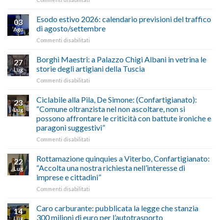
AUTOTRASPORTO
propongono
–
il
Esodo estivo 2026: calendario previsioni del traffico
03
Credito
riconoscimento
di agosto/settembre
Ago
imposta
del
su
Commenti disabilitati
gasolio
“Gelato
Esodo
crisi
di
estivo
Borghi Maestri: a Palazzo Chigi Albani in vetrina le
in
tradizione
27
2026:
Medio
italiana”
storie degli artigiani della Tuscia
Lug
calendario
Oriente
su
Commenti disabilitati
previsioni
marzo-
Borghi
del
luglio
Maestri:
Ciclabile alla Pila, De Simone: (Confartigianato):
traffico
2026,
23
a
di
“Comune oltranzista nel non ascoltare, non si
ecco
Lug
Palazzo
agosto/settembre
come
possono affrontare le criticità con battute ironiche e
Chigi
fare
paragoni suggestivi”
Albani
in
su
Commenti disabilitati
vetrina
Ciclabile
le
alla
Rottamazione quinquies a Viterbo, Confartigianato:
22
storie
Pila,
“Accolta una nostra richiesta nell’interesse di
Lug
degli
De
imprese e cittadini”
artigiani
Simone:
della
su
Commenti disabilitati
(Confartigianato):
Tuscia
Rottamazione
“Comune
quinquies
oltranzista
Caro carburante: pubblicata la legge che stanzia
14
a
nel
300 milioni di euro per l’autotrasporto
Lug