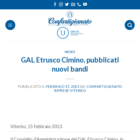
Salta
ai
contenuti
NEWS
GAL Etrusco Cimino, pubblicati
nuovi bandi
PUBBLICATO IL
FEBBRAIO 15, 2013
DA
CONFARTIGIANATO
IMPRESE VITERBO
Viterbo, 15 febbraio 2013
Il Consiglio d’Amministrazione del GAL Etrusco Cimino, in