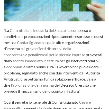
“La
Commissione Industria del Senato
ha compreso e
condiviso le preoccupazioni ripetutamente espresse in questi
mesi da
Confartigianato
e dalle altre organizzazioni
d’impresa sui
gravi effetti distorsivi della
concorrenza
e
penalizzanti per le piccole imprese
provocati
dallo
sconto immediato in fattura
per gli interventi relativi
a
ecobonus
e sismabonus.
Ora il Governo non può eludere il
problema, segnalato anche con due interventi dall’Autorità
Antitrust: ci aspettiamo l’unica soluzione efficace, vale a
dire
l’abrogazione della norma
del Decreto Crescita che
prevede il meccanismo dello sconto in fattura”.
Così il segretario generale di Confartigianato
Cesare
Fumagalli
commenta la risoluzione parlamentare approvata