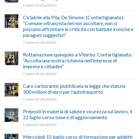
calendario
Oriente
su
Commenti disabilitati
previsioni
marzo-
Borghi
del
luglio
Maestri:
Ciclabile alla Pila, De Simone: (Confartigianato):
traffico
2026,
23
a
di
“Comune oltranzista nel non ascoltare, non si
ecco
Lug
Palazzo
agosto/settembre
come
possono affrontare le criticità con battute ironiche e
Chigi
fare
paragoni suggestivi”
Albani
in
su
Commenti disabilitati
vetrina
Ciclabile
le
alla
Rottamazione quinquies a Viterbo, Confartigianato:
22
storie
Pila,
“Accolta una nostra richiesta nell’interesse di
Lug
degli
De
imprese e cittadini”
artigiani
Simone:
della
su
Commenti disabilitati
(Confartigianato):
Tuscia
Rottamazione
“Comune
quinquies
oltranzista
Caro carburante: pubblicata la legge che stanzia
14
a
nel
300 milioni di euro per l’autotrasporto
Lug
Viterbo,
non
su
Commenti disabilitati
Confartigianato:
ascoltare,
Caro
“Accolta
non
carburante:
Preposti in materia di salute e sicurezza sul lavoro, il
una
si
13
pubblicata
nostra
possono
22 luglio corso base e di aggiornamento
Lug
la
richiesta
affrontare
su
Commenti disabilitati
legge
nell’interesse
le
Preposti
che
di
criticità
in
Mercoledì 15 luglio corso di formazione per addetti
stanzia
imprese
con
13