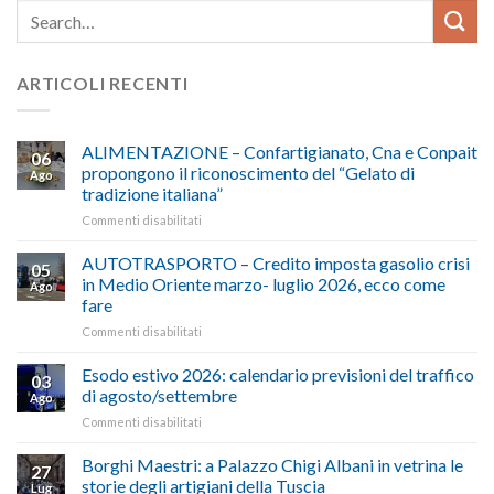
ARTICOLI RECENTI
ALIMENTAZIONE – Confartigianato, Cna e Conpait
06
propongono il riconoscimento del “Gelato di
Ago
tradizione italiana”
su
Commenti disabilitati
ALIMENTAZIONE
–
AUTOTRASPORTO – Credito imposta gasolio crisi
05
Confartigianato,
in Medio Oriente marzo- luglio 2026, ecco come
Ago
Cna
fare
e
su
Commenti disabilitati
Conpait
AUTOTRASPORTO
propongono
–
il
Esodo estivo 2026: calendario previsioni del traffico
03
Credito
riconoscimento
di agosto/settembre
Ago
imposta
del
su
Commenti disabilitati
gasolio
“Gelato
Esodo
crisi
di
estivo
Borghi Maestri: a Palazzo Chigi Albani in vetrina le
in
tradizione
27
2026:
Medio
italiana”
storie degli artigiani della Tuscia
Lug