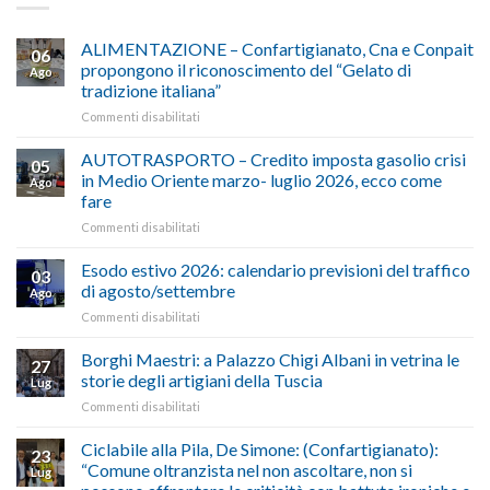
ALIMENTAZIONE – Confartigianato, Cna e Conpait
06
propongono il riconoscimento del “Gelato di
Ago
tradizione italiana”
su
Commenti disabilitati
ALIMENTAZIONE
–
AUTOTRASPORTO – Credito imposta gasolio crisi
05
Confartigianato,
in Medio Oriente marzo- luglio 2026, ecco come
Ago
Cna
fare
e
su
Commenti disabilitati
Conpait
AUTOTRASPORTO
propongono
–
il
Esodo estivo 2026: calendario previsioni del traffico
03
Credito
riconoscimento
di agosto/settembre
Ago
imposta
del
su
Commenti disabilitati
gasolio
“Gelato
Esodo
crisi
di
estivo
Borghi Maestri: a Palazzo Chigi Albani in vetrina le
in
tradizione
27
2026:
Medio
italiana”
storie degli artigiani della Tuscia
Lug
calendario
Oriente
su
Commenti disabilitati
previsioni
marzo-
Borghi
del
luglio
Maestri:
Ciclabile alla Pila, De Simone: (Confartigianato):
traffico
2026,
23
a
di
“Comune oltranzista nel non ascoltare, non si
ecco
Lug
Palazzo
agosto/settembre
come