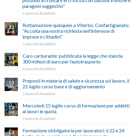
possono affrontare le criticità con battute ironiche e
Chigi
fare
paragoni suggestivi”
Albani
in
su
Commenti disabilitati
vetrina
Ciclabile
le
alla
Rottamazione quinquies a Viterbo, Confartigianato:
22
storie
Pila,
“Accolta una nostra richiesta nell’interesse di
Lug
degli
De
imprese e cittadini”
artigiani
Simone:
della
su
Commenti disabilitati
(Confartigianato):
Tuscia
Rottamazione
“Comune
quinquies
oltranzista
Caro carburante: pubblicata la legge che stanzia
14
a
nel
300 milioni di euro per l’autotrasporto
Lug
Viterbo,
non
su
Commenti disabilitati
Confartigianato:
ascoltare,
Caro
“Accolta
non
carburante:
Preposti in materia di salute e sicurezza sul lavoro, il
una
si
13
pubblicata
nostra
possono
22 luglio corso base e di aggiornamento
Lug
la
richiesta
affrontare
su
Commenti disabilitati
legge
nell’interesse
le
Preposti
che
di
criticità
in
Mercoledì 15 luglio corso di formazione per addetti
stanzia
imprese
con
13
materia
300
ai lavori in quota
e
battute
Lug
di
milioni
cittadini”
ironiche
su
Commenti disabilitati
salute
di
e
Mercoledì
e
euro
paragoni
15
Formazione obbligatoria per lavoratori: il 22 e 24
sicurezza
per
13
suggestivi”
luglio
sul
l’autotrasporto