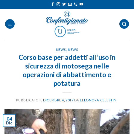
Salta
ai
contenuti
NEWS
,
NEWS
Corso base per addetti all’uso in
sicurezza di motosega nelle
operazioni di abbattimento e
potatura
PUBBLICATO IL
DICEMBRE 4, 2019
DA
ELEONORA CELESTINI
04
Dic