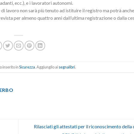
badanti, ecc.), e i lavoratori autonomi.
 di lavoro non sarà più tenuto ad istituire il registro ma potrà anc
evista per almeno quattro anni dall’ultima registrazione o dalla c
 inserito in
Sicurezza
. Aggiungilo ai
segnalibri
.
TERBO
Rilasciati gli attestati per il riconoscimento dell