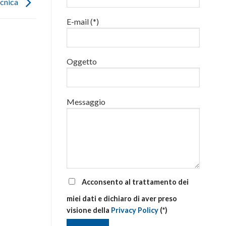
ecnica
luglio
al
E-mail (*)
via
corsi
base
e
di
Oggetto
aggiornamento
Messaggio
Acconsento al trattamento dei
miei dati e dichiaro di aver preso
visione della
Privacy Policy
(*)