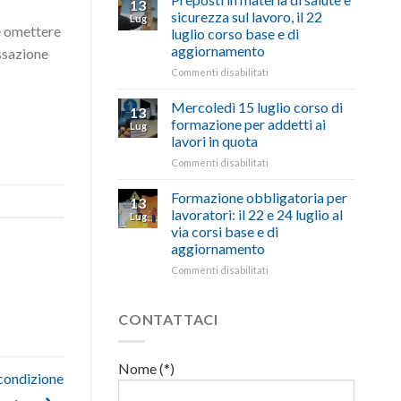
13
con
nell’interesse
pubblicata
sicurezza sul lavoro, il 22
Lug
battute
di
la
he omettere
luglio corso base e di
ironiche
imprese
legge
aggiornamento
essazione
e
e
che
paragoni
cittadini”
stanzia
su
Commenti disabilitati
suggestivi”
300
Preposti
milioni
in
Mercoledì 15 luglio corso di
13
di
materia
formazione per addetti ai
Lug
euro
di
lavori in quota
per
salute
l’autotrasporto
su
Commenti disabilitati
e
Mercoledì
sicurezza
15
sul
Formazione obbligatoria per
13
luglio
lavoro,
lavoratori: il 22 e 24 luglio al
Lug
corso
il
via corsi base e di
di
22
aggiornamento
formazione
luglio
per
corso
su
Commenti disabilitati
addetti
base
Formazione
ai
e
obbligatoria
lavori
di
per
CONTATTACI
in
aggiornamento
lavoratori:
quota
il
22
Nome (*)
a condizione
e
24