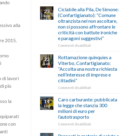
zando
di
come
Borghi
agosto/settembre
fare
Maestri:
Ciclabile alla Pila, De Simone:
23
a
(Confartigianato): “Comune
Lug
Palazzo
oltranzista nel non ascoltare,
Chigi
essivo alla
non si possono affrontare le
Albani
criticità con battute ironiche
in
e paragoni suggestivi”
vetrina
bre 2015.
le
su
Commenti disabilitati
storie
Ciclabile
degli
iorno
alla
Rottamazione quinquies a
22
artigiani
Pila,
i
Viterbo, Confartigianato:
Lug
della
De
“Accolta una nostra richiesta
Tuscia
Simone:
nell’interesse di imprese e
(Confartigianato):
 di lavori
cittadini”
“Comune
di più
oltranzista
su
Commenti disabilitati
nel
Rottamazione
non
quinquies
Caro carburante: pubblicata
sso la
14
ascoltare,
a
la legge che stanzia 300
Lug
non
Viterbo,
milioni di euro per
si
Confartigianato:
equiparati
l’autotrasporto
possono
“Accolta
affrontare
zione con
una
su
Commenti disabilitati
le
nostra
Caro
anti
criticità
richiesta
carburante:
Preposti in materia di salute e