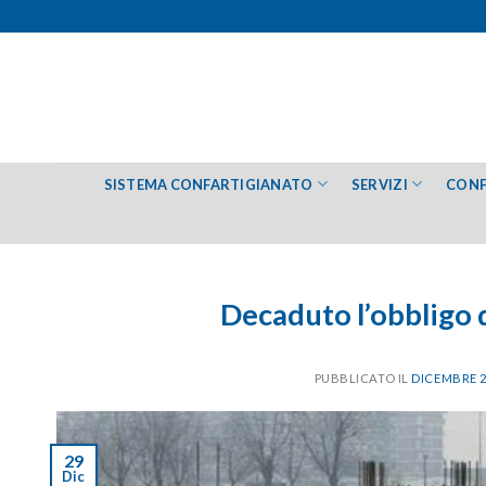
Salta
ai
contenuti
SISTEMA CONFARTIGIANATO
SERVIZI
CONF
Decaduto l’obbligo d
PUBBLICATO IL
DICEMBRE 2
29
Dic