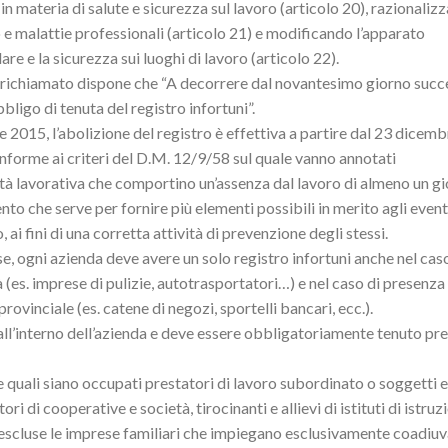
in materia di salute e sicurezza sul lavoro (articolo 20), razionaliz
o e malattie professionali (articolo 21) e modificando l’apparato
re e la sicurezza sui luoghi di lavoro (articolo 22).
reto richiamato dispone che “A decorrere dal novantesimo giorno succ
bligo di tenuta del registro infortuni”.
e 2015, l’abolizione del registro è effettiva a partire dal 23 dicem
conforme ai criteri del D.M. 12/9/58 sul quale vanno annotati
vità lavorativa che comportino un’assenza dal lavoro di almeno un g
ento che serve per fornire più elementi possibili in merito agli event
i fini di una corretta attività di prevenzione degli stessi.
e, ogni azienda deve avere un solo registro infortuni anche nel caso
 (es. imprese di pulizie, autotrasportatori…) e nel caso di presenza 
rovinciale (es. catene di negozi, sportelli bancari, ecc.).
 all’interno dell’azienda e deve essere obbligatoriamente tenuto pre
lle quali siano occupati prestatori di lavoro subordinato o soggetti 
ori di cooperative e società, tirocinanti e allievi di istituti di istru
o escluse le imprese familiari che impiegano esclusivamente coadiuv