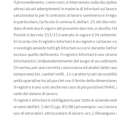
Il provvedimento, come noto, è intervenuto sulla disciplina 
altresì alcuni adempimenti in materia di infortuni sul lavor
sanzionatorio per il contrasto al lavoro sommerso e irregola
In particolare, l’articolo il comma 4, dell’art. 21 del dec
data di entrata in vigore del presente decreto, è abolito l’ob
Poiché il decreto 151/15 è entrato in vigore il 24 settembr
Si ricorda che il registro infortuni è un registro cartaceo 
cronologicamente tutti gli infortuni occorsi durante l’atti
escluso quello dell’evento. Il registro infortuni è uno strum
infortunistici, indipendentemente dal luogo di accadimento, a
Di norma, per una corretta conoscenza ed analisi delle caus
temporanei (es. cantieri edili…) o caratterizzati da mobilità
unità operative locali purché con il limite della dimensione p
Il registro è uno solo anche nel caso di più posizioni INAIL
sede del datore di lavoro.
Il registro infortuni è obbligatorio per tutte le aziende ne
ai sensi dell’art. 2 del D.Lgs. 81/08 (ad esempio: soci lavorat
uso di laboratori, attrezzature di lavoro, ecc.). Rimangon