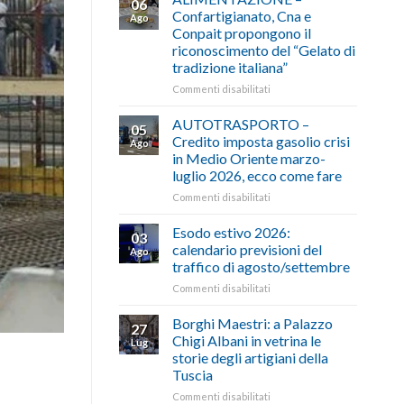
06
Confartigianato, Cna e
Ago
Conpait propongono il
riconoscimento del “Gelato di
tradizione italiana”
su
Commenti disabilitati
ALIMENTAZIONE
–
AUTOTRASPORTO –
05
Confartigianato,
Credito imposta gasolio crisi
Ago
Cna
in Medio Oriente marzo-
e
luglio 2026, ecco come fare
Conpait
propongono
su
Commenti disabilitati
il
AUTOTRASPORTO
riconoscimento
–
Esodo estivo 2026:
03
del
Credito
calendario previsioni del
Ago
“Gelato
imposta
traffico di agosto/settembre
di
gasolio
tradizione
su
Commenti disabilitati
crisi
italiana”
Esodo
in
estivo
Medio
Borghi Maestri: a Palazzo
27
2026:
Oriente
Chigi Albani in vetrina le
Lug
calendario
marzo-
storie degli artigiani della
previsioni
luglio
Tuscia
del
2026,
traffico
ecco
su
Commenti disabilitati