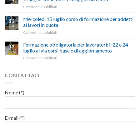
la
richiesta
affrontare
su
Commenti disabilitati
legge
nell’interesse
le
Preposti
che
di
criticità
in
Mercoledì 15 luglio corso di formazione per addetti
stanzia
imprese
con
13
materia
300
ai lavori in quota
e
battute
Lug
di
milioni
cittadini”
ironiche
su
Commenti disabilitati
salute
di
e
Mercoledì
e
euro
paragoni
15
Formazione obbligatoria per lavoratori: il 22 e 24
sicurezza
per
13
suggestivi”
luglio
sul
luglio al via corsi base e di aggiornamento
l’autotrasporto
Lug
corso
lavoro,
su
Commenti disabilitati
di
il
Formazione
formazione
22
obbligatoria
per
luglio
per
CONTATTACI
addetti
corso
lavoratori:
ai
base
il
lavori
e
22
in
Nome (*)
di
e
quota
aggiornamento
24
luglio
al
via
E-mail (*)
corsi
base
e
di