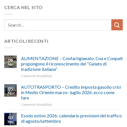
CERCA NEL SITO
ARTICOLI RECENTI
ALIMENTAZIONE – Confartigianato, Cna e Conpait
06
propongono il riconoscimento del “Gelato di
Ago
tradizione italiana”
su
Commenti disabilitati
ALIMENTAZIONE
–
AUTOTRASPORTO – Credito imposta gasolio crisi
05
Confartigianato,
in Medio Oriente marzo- luglio 2026, ecco come
Ago
Cna
fare
e
su
Commenti disabilitati
Conpait
AUTOTRASPORTO
propongono
–
il
Esodo estivo 2026: calendario previsioni del traffico
03
Credito
riconoscimento
di agosto/settembre
Ago
imposta
del