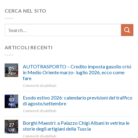
CERCA NEL SITO
ARTICOLI RECENTI
AUTOTRASPORTO – Credito imposta gasolio crisi
05
in Medio Oriente marzo- luglio 2026, ecco come
Ago
fare
su
Commenti disabilitati
AUTOTRASPORTO
–
Esodo estivo 2026: calendario previsioni del traffico
03
Credito
di agosto/settembre
Ago
imposta
su
Commenti disabilitati
gasolio
Esodo
crisi
estivo
Borghi Maestri: a Palazzo Chigi Albani in vetrina le
in
27
2026:
Medio
storie degli artigiani della Tuscia
Lug
calendario
Oriente
su
Commenti disabilitati
previsioni
marzo-