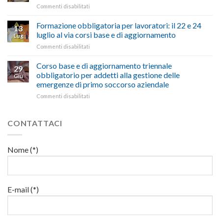
milioni
cittadini”
ironiche
su
Commenti disabilitati
salute
di
e
Mercoledì
e
euro
paragoni
15
Formazione obbligatoria per lavoratori: il 22 e 24
sicurezza
per
13
suggestivi”
luglio
sul
luglio al via corsi base e di aggiornamento
l’autotrasporto
Lug
corso
lavoro,
su
Commenti disabilitati
di
il
Formazione
formazione
22
obbligatoria
Corso base e di aggiornamento triennale
per
luglio
29
per
addetti
obbligatorio per addetti alla gestione delle
corso
Giu
lavoratori:
ai
base
emergenze di primo soccorso aziendale
il
lavori
e
su
Commenti disabilitati
22
in
di
Corso
e
quota
aggiornamento
base
24
e
luglio
CONTATTACI
di
al
aggiornamento
via
triennale
corsi
Nome (*)
obbligatorio
base
per
e
addetti
di
alla
aggiornamento
gestione
E-mail (*)
delle
emergenze
di