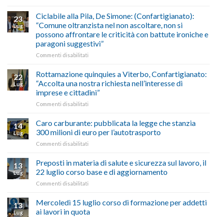
Borghi
del
luglio
Maestri:
Ciclabile alla Pila, De Simone: (Confartigianato):
traffico
2026,
23
a
di
“Comune oltranzista nel non ascoltare, non si
ecco
Lug
Palazzo
agosto/settembre
come
possono affrontare le criticità con battute ironiche e
Chigi
fare
paragoni suggestivi”
Albani
in
su
Commenti disabilitati
vetrina
Ciclabile
le
alla
Rottamazione quinquies a Viterbo, Confartigianato:
22
storie
Pila,
“Accolta una nostra richiesta nell’interesse di
Lug
degli
De
imprese e cittadini”
artigiani
Simone:
della
su
Commenti disabilitati
(Confartigianato):
Tuscia
Rottamazione
“Comune
quinquies
oltranzista
Caro carburante: pubblicata la legge che stanzia
14
a
nel
300 milioni di euro per l’autotrasporto
Lug
Viterbo,
non
su
Commenti disabilitati
Confartigianato:
ascoltare,
Caro
“Accolta
non
carburante:
Preposti in materia di salute e sicurezza sul lavoro, il
una
si
13
pubblicata
nostra
possono
22 luglio corso base e di aggiornamento
Lug
la
richiesta
affrontare
su
Commenti disabilitati
legge
nell’interesse
le
Preposti
che
di
criticità
in
Mercoledì 15 luglio corso di formazione per addetti
stanzia
imprese
con
13
materia
300
ai lavori in quota
e
battute
Lug
di