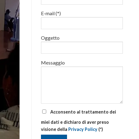
luglio
al
E-mail (*)
via
corsi
base
e
di
Oggetto
aggiornamento
Messaggio
Acconsento al trattamento dei
miei dati e dichiaro di aver preso
visione della
Privacy Policy
(*)