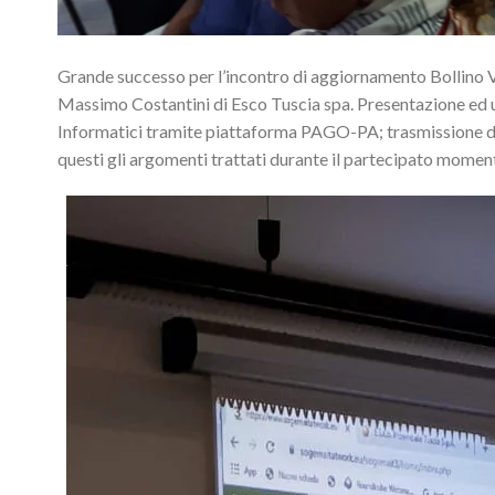
Grande successo per l’incontro di aggiornamento Bollino V
Massimo Costantini di Esco Tuscia spa. Presentazione ed u
Informatici tramite piattaforma PAGO-PA; trasmissione dei
questi gli argomenti trattati durante il partecipato momen