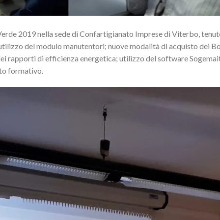
erde 2019 nella sede di Confartigianato Imprese di Viterbo, tenut
tilizzo del modulo manutentori; nuove modalità di acquisto dei Bol
 rapporti di efficienza energetica; utilizzo del software Sogemait
to formativo.