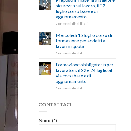
13
con
nell’interesse
pubblicata
sicurezza sul lavoro, il 22
Lug
battute
di
la
luglio corso base e di
ironiche
imprese
legge
aggiornamento
e
e
che
paragoni
cittadini”
stanzia
su
Commenti disabilitati
suggestivi”
300
Preposti
milioni
in
Mercoledì 15 luglio corso di
13
di
materia
formazione per addetti ai
Lug
euro
di
lavori in quota
per
salute
l’autotrasporto
su
Commenti disabilitati
e
Mercoledì
sicurezza
15
sul
Formazione obbligatoria per
13
luglio
lavoro,
lavoratori: il 22 e 24 luglio al
Lug
corso
il
via corsi base e di
di
22
aggiornamento
formazione
luglio
per
corso
su
Commenti disabilitati
addetti
base
Formazione
ai
e
obbligatoria
lavori
di
per
CONTATTACI
in
aggiornamento
lavoratori:
quota
il
22
Nome (*)
e
24