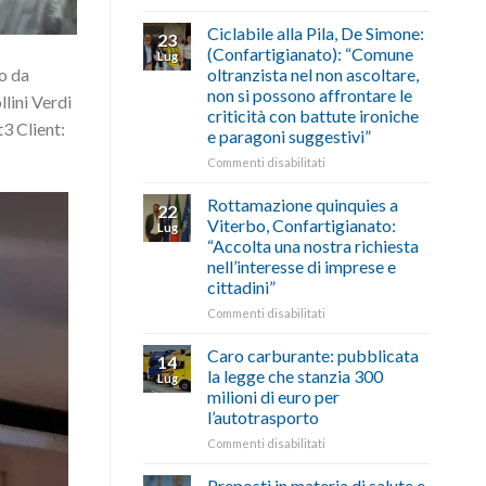
di
come
Borghi
agosto/settembre
fare
Maestri:
Ciclabile alla Pila, De Simone:
23
a
(Confartigianato): “Comune
Lug
Palazzo
o da
oltranzista nel non ascoltare,
Chigi
non si possono affrontare le
lini Verdi
Albani
criticità con battute ironiche
in
3 Client:
e paragoni suggestivi”
vetrina
le
su
Commenti disabilitati
storie
Ciclabile
degli
alla
Rottamazione quinquies a
22
artigiani
Pila,
Viterbo, Confartigianato:
Lug
della
De
“Accolta una nostra richiesta
Tuscia
Simone:
nell’interesse di imprese e
(Confartigianato):
cittadini”
“Comune
oltranzista
su
Commenti disabilitati
nel
Rottamazione
non
quinquies
Caro carburante: pubblicata
14
ascoltare,
a
la legge che stanzia 300
Lug
non
Viterbo,
milioni di euro per
si
Confartigianato:
l’autotrasporto
possono
“Accolta
affrontare
una
su
Commenti disabilitati
le
nostra
Caro
criticità
richiesta
carburante:
Preposti in materia di salute e