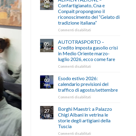
06
Confartigianato, Cna e
Ago
Conpait propongono il
riconoscimento del “Gelato di
tradizione italiana”
su
Commenti disabilitati
ALIMENTAZIONE
–
AUTOTRASPORTO –
05
Confartigianato,
Credito imposta gasolio crisi
Ago
Cna
in Medio Oriente marzo-
e
luglio 2026, ecco come fare
Conpait
propongono
su
Commenti disabilitati
il
AUTOTRASPORTO
riconoscimento
–
Esodo estivo 2026:
03
del
Credito
calendario previsioni del
Ago
“Gelato
imposta
traffico di agosto/settembre
di
gasolio
tradizione
su
Commenti disabilitati
crisi
italiana”
Esodo
in
estivo
Medio
Borghi Maestri: a Palazzo
27
2026:
Oriente
Chigi Albani in vetrina le
Lug
calendario
marzo-
storie degli artigiani della
previsioni
luglio
Tuscia
del
2026,
traffico
ecco
su
Commenti disabilitati