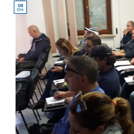
08
Ott