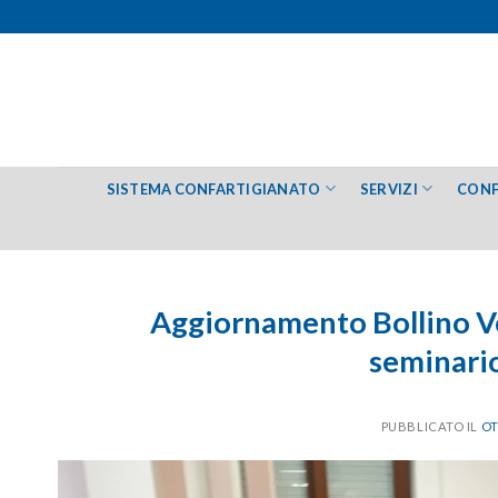
Salta
ai
contenuti
SISTEMA CONFARTIGIANATO
SERVIZI
CONF
Aggiornamento Bollino Ve
seminario
PUBBLICATO IL
OT