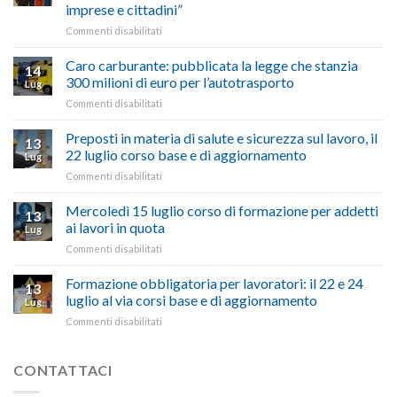
De
imprese e cittadini”
artigiani
Simone:
della
su
Commenti disabilitati
(Confartigianato):
Tuscia
Rottamazione
“Comune
quinquies
oltranzista
Caro carburante: pubblicata la legge che stanzia
14
a
nel
300 milioni di euro per l’autotrasporto
Lug
Viterbo,
non
su
Commenti disabilitati
Confartigianato:
ascoltare,
Caro
“Accolta
non
carburante:
Preposti in materia di salute e sicurezza sul lavoro, il
una
si
13
pubblicata
nostra
possono
22 luglio corso base e di aggiornamento
Lug
la
richiesta
affrontare
su
Commenti disabilitati
legge
nell’interesse
le
Preposti
che
di
criticità
in
Mercoledì 15 luglio corso di formazione per addetti
stanzia
imprese
con
13
materia
300
ai lavori in quota
e
battute
Lug
di
milioni
cittadini”
ironiche
su
Commenti disabilitati
salute
di
e
Mercoledì
e
euro
paragoni
15
Formazione obbligatoria per lavoratori: il 22 e 24
sicurezza
per
13
suggestivi”
luglio
sul
luglio al via corsi base e di aggiornamento
l’autotrasporto
Lug
corso
lavoro,
su
Commenti disabilitati
di
il
Formazione
formazione
22
obbligatoria
per
luglio
per
CONTATTACI
addetti
corso
lavoratori:
ai
base
il