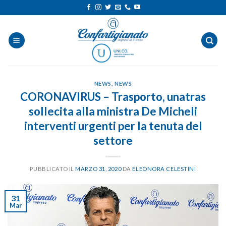
Salta
ai
contenuti
NEWS
,
NEWS
CORONAVIRUS – Trasporto, unatras
sollecita alla ministra De Micheli
interventi urgenti per la tenuta del
settore
PUBBLICATO IL
MARZO 31, 2020
DA
ELEONORA CELESTINI
31
Mar