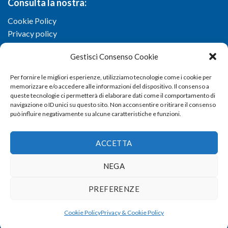
Consulta la nostra:
Cookie Policy
Privacy policy
Gestisci Consenso Cookie
Per fornire le migliori esperienze, utilizziamo tecnologie come i cookie per
memorizzare e/o accedere alle informazioni del dispositivo. Il consenso a
queste tecnologie ci permetterà di elaborare dati come il comportamento di
navigazione o ID unici su questo sito. Non acconsentire o ritirare il consenso
può influire negativamente su alcune caratteristiche e funzioni.
ACCETTA
NEGA
Copyright 2026 ©
Confartigianato imprese di Viterbo
- Via I.
PREFERENZE
Garbini, 29/G - 01100 Viterbo (VT) - Tel 0761 33791 - Fax 0761
337920 - E-mail
info@confartigianato.vt.it
- dev by
Studio
Cookie Policy
Privacy & Cookie Policy
Iandiorio