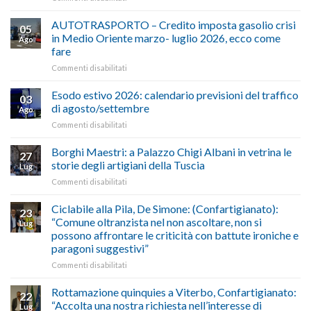
ALIMENTAZIONE
–
AUTOTRASPORTO – Credito imposta gasolio crisi
05
Confartigianato,
in Medio Oriente marzo- luglio 2026, ecco come
Ago
Cna
fare
e
su
Commenti disabilitati
Conpait
AUTOTRASPORTO
propongono
–
il
Esodo estivo 2026: calendario previsioni del traffico
03
Credito
riconoscimento
di agosto/settembre
Ago
imposta
del
su
Commenti disabilitati
gasolio
“Gelato
Esodo
crisi
di
estivo
Borghi Maestri: a Palazzo Chigi Albani in vetrina le
in
tradizione
27
2026:
Medio
italiana”
storie degli artigiani della Tuscia
Lug
calendario
Oriente
su
Commenti disabilitati
previsioni
marzo-
Borghi
del
luglio
Maestri:
Ciclabile alla Pila, De Simone: (Confartigianato):
traffico
2026,
23
a
di
“Comune oltranzista nel non ascoltare, non si
ecco
Lug
Palazzo
agosto/settembre
come
possono affrontare le criticità con battute ironiche e
Chigi
fare
paragoni suggestivi”
Albani
in
su
Commenti disabilitati
vetrina
Ciclabile
le
alla
Rottamazione quinquies a Viterbo, Confartigianato:
22
storie
Pila,
“Accolta una nostra richiesta nell’interesse di
Lug
degli