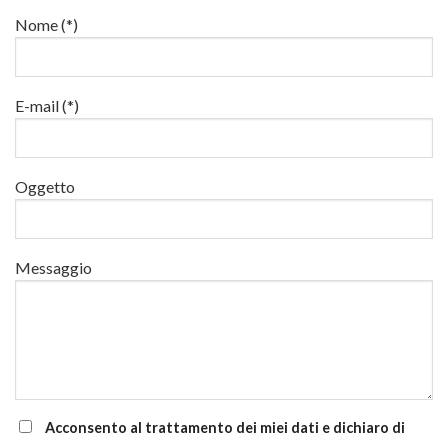
lavori
e
22
in
Nome (*)
di
e
quota
aggiornamento
24
luglio
al
via
E-mail (*)
corsi
base
e
di
Oggetto
aggiornamento
Messaggio
Acconsento al trattamento dei miei dati e dichiaro di