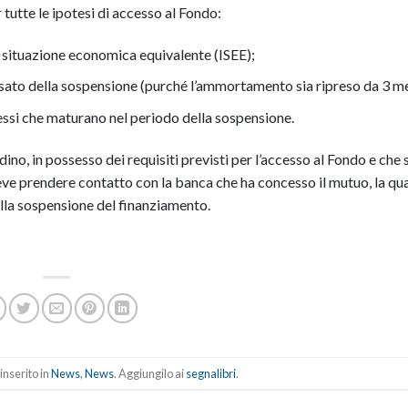
r tutte le ipotesi di accesso al Fondo:
la situazione economica equivalente (ISEE);
assato della sospensione (purché l’ammortamento sia ripreso da 3 me
ressi che maturano nel periodo della sospensione.
no, in possesso dei requisiti previsti per l’accesso al Fondo e che s
, deve prendere contatto con la banca che ha concesso il mutuo, la qu
la sospensione del finanziamento.
inserito in
News
,
News
. Aggiungilo ai
segnalibri
.