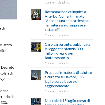
le
su
Commenti disabilitati
storie
Ciclabile
degli
alla
Rottamazione quinquies a
22
artigiani
Pila,
Viterbo, Confartigianato:
Lug
della
De
“Accolta una nostra richiesta
Tuscia
Simone:
nell’interesse di imprese e
(Confartigianato):
 di
cittadini”
“Comune
oltranzista
su
Commenti disabilitati
nel
Rottamazione
non
quinquies
Caro carburante: pubblicata
inistero
14
ascoltare,
a
la legge che stanzia 300
Lug
lità
non
Viterbo,
milioni di euro per
si
Confartigianato:
l’autotrasporto
possono
“Accolta
affrontare
una
su
Commenti disabilitati
le
il Decreto
nostra
Caro
criticità
richiesta
carburante:
Preposti in materia di salute e
tolari di
13
con
nell’interesse
pubblicata
sicurezza sul lavoro, il 22
Lug
battute
o, di
di
la
luglio corso base e di
ironiche
imprese
legge
aggiornamento
e
e
che
anche
paragoni
cittadini”
stanzia
su
Commenti disabilitati
suggestivi”
300
Preposti
eriodo di
milioni
in
Mercoledì 15 luglio corso di
13
l 33%
di
materia
formazione per addetti ai