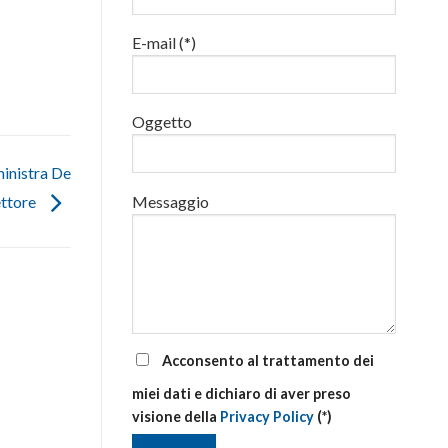
addetti
alla
E-mail (*)
gestione
delle
emergenze
di
primo
Oggetto
soccorso
aziendale
inistra De
Messaggio
ettore
Acconsento al trattamento dei
miei dati e dichiaro di aver preso
visione della
Privacy Policy
(*)