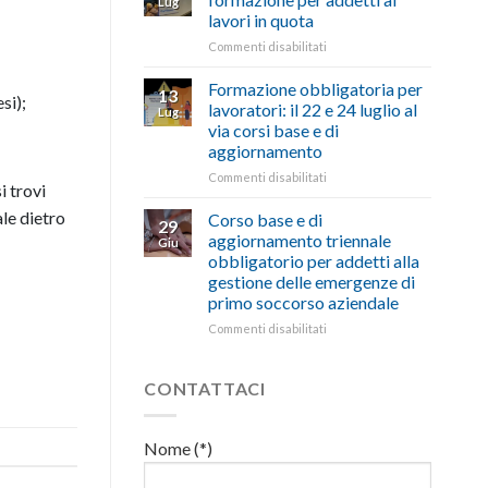
Lug
euro
di
lavori in quota
per
salute
l’autotrasporto
su
Commenti disabilitati
e
Mercoledì
sicurezza
15
sul
Formazione obbligatoria per
13
si);
luglio
lavoro,
lavoratori: il 22 e 24 luglio al
Lug
corso
il
via corsi base e di
di
22
aggiornamento
formazione
luglio
per
corso
su
Commenti disabilitati
i trovi
addetti
base
Formazione
ai
e
obbligatoria
ale dietro
Corso base e di
29
lavori
di
per
aggiornamento triennale
Giu
in
aggiornamento
lavoratori:
obbligatorio per addetti alla
quota
il
gestione delle emergenze di
22
primo soccorso aziendale
e
24
su
Commenti disabilitati
luglio
Corso
al
base
via
e
CONTATTACI
corsi
di
base
aggiornamento
e
triennale
Nome (*)
di
obbligatorio
aggiornamento
per