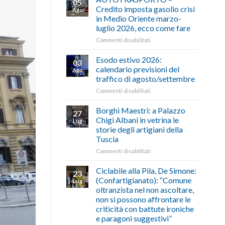
05
Credito imposta gasolio crisi
Ago
in Medio Oriente marzo-
luglio 2026, ecco come fare
su
Commenti disabilitati
AUTOTRASPORTO
–
Esodo estivo 2026:
03
Credito
calendario previsioni del
Ago
imposta
traffico di agosto/settembre
gasolio
su
Commenti disabilitati
crisi
Esodo
in
estivo
Medio
Borghi Maestri: a Palazzo
27
2026:
Oriente
Chigi Albani in vetrina le
Lug
calendario
marzo-
storie degli artigiani della
previsioni
luglio
Tuscia
del
2026,
traffico
ecco
su
Commenti disabilitati
di
come
Borghi
agosto/settembre
fare
Maestri:
Ciclabile alla Pila, De Simone:
23
a
(Confartigianato): “Comune
Lug
Palazzo
oltranzista nel non ascoltare,
Chigi
non si possono affrontare le
Albani
criticità con battute ironiche
in
e paragoni suggestivi”
vetrina