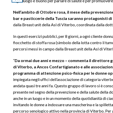
Ogni luogo è buono per parlare di salute e per promuovere 
Nell’ambito di Ottobre rosa, il mese della prevenzio
bar e pasticcerie della Tuscia saranno protagonisti di 
dalla Breast unit della Asl di Viterbo, coordinata dalla do
In questi esercizi pubblici, per 8 giorni, a ogni cliente d
fiocchetto di stoffa rosa (simbolo della lotta contro il tum
percorsi messi in campo dalla Breast unit della Asl di Viter
“
Da ormai due anni e mezzo – commenta il direttore ge
di Viterbo, a Ancos Confartigianato e alle associazion
programma di attenzione psico-fisica per le donne ope
impiegata negli uffici dell’associazione di categoria vite
andata quasi tre anni fa. Questo gruppo di lavoro si è cons
presente nel segno della prevenzione e della salute della d
anche in un luogo e in un momento della quotidianità di cias
invitando le donne a indossare una mascherina e la spillett
percorso senologico attivo nella provincia di Viterbo. Per ai