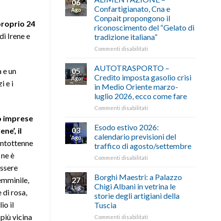
06
Confartigianato, Cna e
Ago
Conpait propongono il
proprio 24
riconoscimento del “Gelato di
di Irene e
tradizione italiana”
su
Commenti disabilitati
ALIMENTAZIONE
–
AUTOTRASPORTO –
05
 e un
Confartigianato,
Credito imposta gasolio crisi
Ago
Cna
i e i
in Medio Oriente marzo-
e
luglio 2026, ecco come fare
Conpait
propongono
su
Commenti disabilitati
il
AUTOTRASPORTO
o imprese
riconoscimento
–
Esodo estivo 2026:
03
ne’, il
del
Credito
calendario previsioni del
Ago
“Gelato
imposta
rentottenne
traffico di agosto/settembre
di
gasolio
 ne è
tradizione
su
Commenti disabilitati
crisi
italiana”
Esodo
essere
in
estivo
Medio
Borghi Maestri: a Palazzo
emminile,
27
2026:
Oriente
Chigi Albani in vetrina le
Lug
 di rosa,
calendario
marzo-
storie degli artigiani della
previsioni
luglio
io il
Tuscia
del
2026,
 più vicina
traffico
ecco
su
Commenti disabilitati