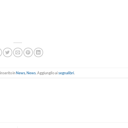
inserito in
News
,
News
. Aggiungilo ai
segnalibri
.