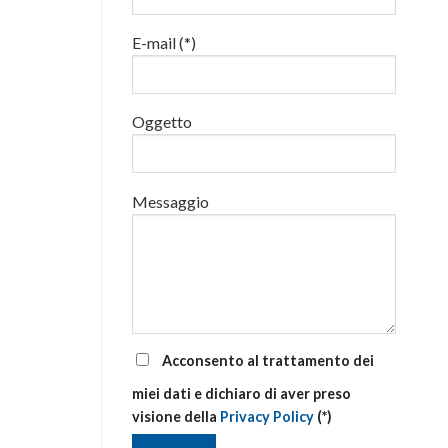
luglio
al
E-mail (*)
via
corsi
base
e
di
Oggetto
aggiornamento
Messaggio
Acconsento al trattamento dei
miei dati e dichiaro di aver preso
visione della
Privacy Policy
(*)