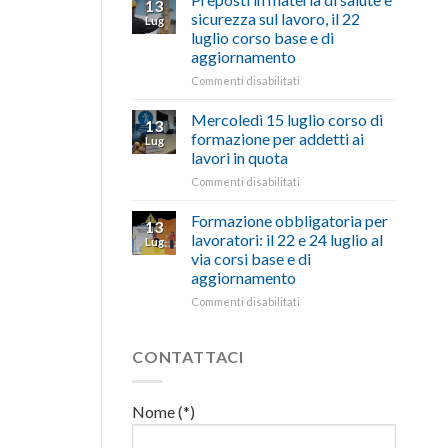
13
con
nell’interesse
pubblicata
sicurezza sul lavoro, il 22
Lug
battute
di
la
luglio corso base e di
ironiche
imprese
legge
aggiornamento
e
e
che
paragoni
cittadini”
stanzia
su
Commenti disabilitati
suggestivi”
300
Preposti
milioni
in
Mercoledì 15 luglio corso di
13
di
materia
formazione per addetti ai
Lug
euro
di
lavori in quota
per
salute
l’autotrasporto
su
Commenti disabilitati
e
Mercoledì
sicurezza
15
sul
Formazione obbligatoria per
13
luglio
lavoro,
lavoratori: il 22 e 24 luglio al
Lug
corso
il
via corsi base e di
di
22
aggiornamento
formazione
luglio
per
corso
su
Commenti disabilitati
addetti
base
Formazione
ai
e
obbligatoria
lavori
di
per
CONTATTACI
in
aggiornamento
lavoratori:
quota
il
22
Nome (*)
e
24