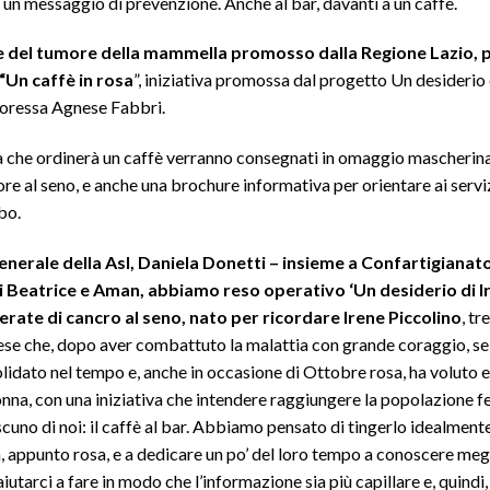
un messaggio di prevenzione. Anche al bar, davanti a un caffè.
ne del tumore della mammella promosso dalla Regione Lazio, 
“Un caffè in rosa
”, iniziativa promossa dal progetto Un desiderio 
ttoressa Agnese Fabbri.
onna che ordinerà un caffè verranno consegnati in omaggio mascherina
ore al seno, e anche una brochure informativa per orientare ai serviz
bo.
nerale della Asl, Daniela Donetti – insieme a Confartigianat
i Beatrice e Aman, abbiamo reso operativo ‘Un desiderio di Ire
rate di cancro al seno, nato per ricordare Irene Piccolino
, t
rbese che, dopo aver combattuto la malattia con grande coraggio, se
olidato nel tempo e, anche in occasione di Ottobre rosa, ha voluto 
onna, con una iniziativa che intendere raggiungere la popolazione f
cuno di noi: il caffè al bar. Abbiamo pensato di tingerlo idealmente
a, appunto rosa, e a dedicare un po’ del loro tempo a conoscere megl
utarci a fare in modo che l’informazione sia più capillare e, quindi,