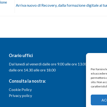
ione
Arriva nuovo dl Recovery, dalla formazione digitale al t
Orario uffici
Dal lunedì al venerdì dalle ore 9.00 alle ore 13.00 e
Per fornire 
dalle ore 14.30 alle ore 18.00
e/o accedere 
permetterà d
Consulta la nostra:
sito. Non ac
caratteristic
Cookie Policy
Privacy policy
AC