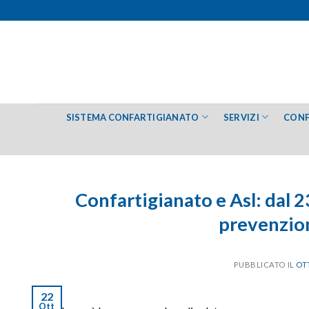
Salta
ai
contenuti
SISTEMA CONFARTIGIANATO
SERVIZI
CONF
Confartigianato e Asl: dal 23
prevenzion
PUBBLICATO IL
OT
22
Ott