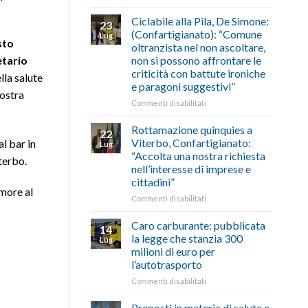
di
come
Borghi
agosto/settembre
fare
Maestri:
Ciclabile alla Pila, De Simone:
23
a
(Confartigianato): “Comune
Lug
Palazzo
sto
oltranzista nel non ascoltare,
Chigi
etario
non si possono affrontare le
Albani
criticità con battute ironiche
la salute
in
e paragoni suggestivi”
vetrina
nostra
le
su
Commenti disabilitati
storie
Ciclabile
degli
alla
Rottamazione quinquies a
22
artigiani
Pila,
Viterbo, Confartigianato:
l bar in
Lug
della
De
“Accolta una nostra richiesta
Tuscia
terbo.
Simone:
nell’interesse di imprese e
(Confartigianato):
cittadini”
“Comune
umore al
oltranzista
su
Commenti disabilitati
nel
Rottamazione
non
quinquies
Caro carburante: pubblicata
14
ascoltare,
a
la legge che stanzia 300
Lug
non
Viterbo,
milioni di euro per
si
Confartigianato:
l’autotrasporto
possono
“Accolta
affrontare
una
su
Commenti disabilitati
le
nostra
Caro
criticità
richiesta
carburante:
Preposti in materia di salute e