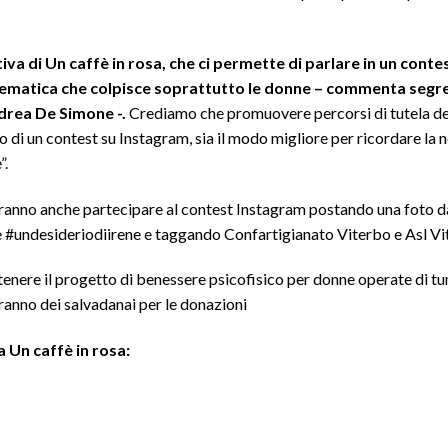
iativa di Un caffè in rosa, che ci permette di parlare in un conte
blematica che colpisce soprattutto le donne – commenta segr
drea De Simone -.
Crediamo che promuovere percorsi di tutela del
 di un contest su Instagram, sia il modo migliore per ricordare la 
”.
tranno anche partecipare al contest Instagram postando una foto da
a e #undesideriodiirene e taggando Confartigianato Viterbo e Asl Vi
stenere il progetto di benessere psicofisico per donne operate di t
saranno dei salvadanai per le donazioni
a Un caffè in rosa: