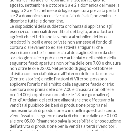
agosto, settembre e ottobre 1 a e 2 a domenica del mese; a
maggio 2 a e 4 a; nel mese di luglio apertura prevista per la 1
a e 2 a domenica successive all’inizio dei saldi; novembre e
dicembre tutte le domeniche.
Le disposizioni della suddetta ordinanza si applicano agli
esercizi commerciali di vendita al dettaglio, ai produttori
agricoli che effettuano la vendita al pubblico dei loro
prodotti in locali e aree private non annesse al fondo di
coltura o allevamento ed alle attività artigianali che
esercitano anche il commercio al dettaglio. Si ricorda che
l’orario giornaliero può essere articolato nell’ambito della
seguente fasci: apertura non prima delle ore 7.00 e chiusura
non oltre le ore 22.00. Nel periodo di giugno-ottobre le
attività commerciali ubicate all’interno delle cinta muraria
(Centro storico) e nelle Frazioni di Viterbo, possono
applicare l’orario nell’ambito della seguente fascia oraria:
apertura non prima delle ore 7.00 e chiusura non oltre le
ore 24.00 (in ogni caso non oltre le 13 ore giornaliere).
Per gli Artigiani del settore alimentare che effettuano la
vendita al pubblico dei beni di produzione propria nei
medesimi locali di produzione o in quelli a questi adiacenti,
viene fissata la seguente fascia di chiusura: dalle ore 01.00
alle ore 05.00. Rimanendo salva la possibilità di prosecuzione
dell’attività di produzione per la vendita a terzi rivenditori .