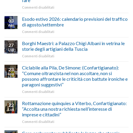
fare
e
su
Commenti disabilitati
Conpait
AUTOTRASPORTO
propongono
–
il
Esodo estivo 2026: calendario previsioni del traffico
03
Credito
riconoscimento
di agosto/settembre
Ago
imposta
del
su
Commenti disabilitati
gasolio
“Gelato
Esodo
crisi
di
estivo
Borghi Maestri: a Palazzo Chigi Albani in vetrina le
in
tradizione
27
2026:
Medio
italiana”
storie degli artigiani della Tuscia
Lug
calendario
Oriente
su
Commenti disabilitati
previsioni
marzo-
Borghi
del
luglio
Maestri:
Ciclabile alla Pila, De Simone: (Confartigianato):
traffico
2026,
23
a
di
“Comune oltranzista nel non ascoltare, non si
ecco
Lug
Palazzo
agosto/settembre
come
possono affrontare le criticità con battute ironiche e
Chigi
fare
paragoni suggestivi”
Albani
in
su
Commenti disabilitati
vetrina
Ciclabile
le
alla
Rottamazione quinquies a Viterbo, Confartigianato:
22
storie
Pila,
“Accolta una nostra richiesta nell’interesse di
Lug
degli
De
imprese e cittadini”
artigiani
Simone:
della
su
Commenti disabilitati
(Confartigianato):
Tuscia
Rottamazione
“Comune
quinquies
oltranzista