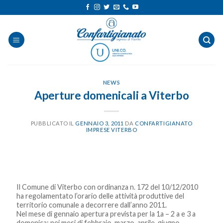
Salta
ai
contenuti
NEWS
Aperture domenicali a Viterbo
PUBBLICATO IL
GENNAIO 3, 2011
DA
CONFARTIGIANATO
IMPRESE VITERBO
Il Comune di Viterbo con ordinanza n. 172 del 10/12/2010
ha regolamentato l’orario delle attività produttive del
territorio comunale a decorrere dall’anno 2011.
Nel mese di gennaio apertura prevista per la 1a – 2 a e 3 a
domenica; nei mesi di febbraio, marzo, aprile, giugno,