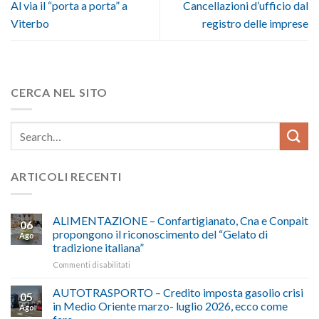
Al via il “porta a porta” a
Cancellazioni d’ufficio dal
Viterbo
registro delle imprese
CERCA NEL SITO
ARTICOLI RECENTI
ALIMENTAZIONE – Confartigianato, Cna e Conpait
06
propongono il riconoscimento del “Gelato di
Ago
tradizione italiana”
su
Commenti disabilitati
ALIMENTAZIONE
–
AUTOTRASPORTO – Credito imposta gasolio crisi
05
Confartigianato,
in Medio Oriente marzo- luglio 2026, ecco come
Ago
Cna