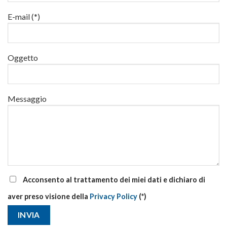
al
via
E-mail (*)
corsi
base
e
di
Oggetto
aggiornamento
Messaggio
Acconsento al trattamento dei miei dati e dichiaro di
aver preso visione della
Privacy Policy
(*)