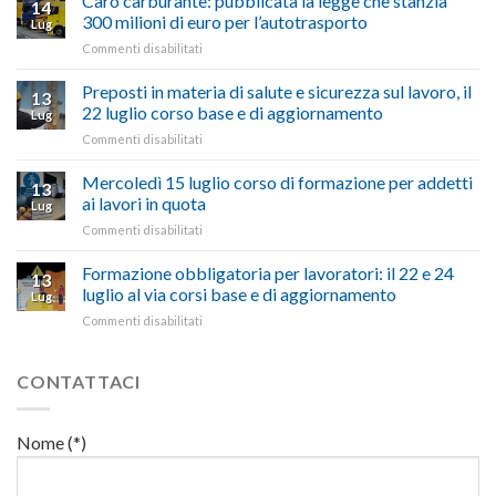
Caro carburante: pubblicata la legge che stanzia
14
a
nel
300 milioni di euro per l’autotrasporto
Lug
Viterbo,
non
su
Commenti disabilitati
Confartigianato:
ascoltare,
Caro
“Accolta
non
carburante:
Preposti in materia di salute e sicurezza sul lavoro, il
una
si
13
pubblicata
nostra
possono
22 luglio corso base e di aggiornamento
Lug
la
richiesta
affrontare
su
Commenti disabilitati
legge
nell’interesse
le
Preposti
che
di
criticità
in
Mercoledì 15 luglio corso di formazione per addetti
stanzia
imprese
con
13
materia
300
ai lavori in quota
e
battute
Lug
di
milioni
cittadini”
ironiche
su
Commenti disabilitati
salute
di
e
Mercoledì
e
euro
paragoni
15
Formazione obbligatoria per lavoratori: il 22 e 24
sicurezza
per
13
suggestivi”
luglio
sul
luglio al via corsi base e di aggiornamento
l’autotrasporto
Lug
corso
lavoro,
su
Commenti disabilitati
di
il
Formazione
formazione
22
obbligatoria
per
luglio
per
CONTATTACI
addetti
corso
lavoratori:
ai
base
il
lavori
e
22
in
Nome (*)
di
e
quota
aggiornamento
24
luglio