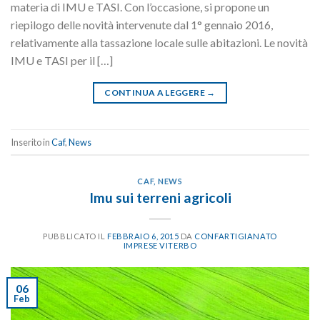
materia di IMU e TASI. Con l’occasione, si propone un
riepilogo delle novità intervenute dal 1° gennaio 2016,
relativamente alla tassazione locale sulle abitazioni. Le novità
IMU e TASI per il […]
CONTINUA A LEGGERE
→
Inserito in
Caf
,
News
CAF
,
NEWS
Imu sui terreni agricoli
PUBBLICATO IL
FEBBRAIO 6, 2015
DA
CONFARTIGIANATO
IMPRESE VITERBO
06
Feb