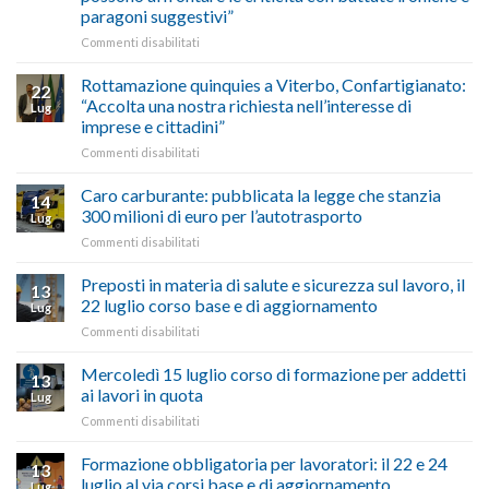
Chigi
fare
paragoni suggestivi”
Albani
in
su
Commenti disabilitati
vetrina
Ciclabile
le
alla
Rottamazione quinquies a Viterbo, Confartigianato:
22
storie
Pila,
“Accolta una nostra richiesta nell’interesse di
Lug
degli
De
imprese e cittadini”
artigiani
Simone:
della
su
Commenti disabilitati
(Confartigianato):
Tuscia
Rottamazione
“Comune
quinquies
oltranzista
Caro carburante: pubblicata la legge che stanzia
14
a
nel
300 milioni di euro per l’autotrasporto
Lug
Viterbo,
non
su
Commenti disabilitati
Confartigianato:
ascoltare,
Caro
“Accolta
non
carburante:
Preposti in materia di salute e sicurezza sul lavoro, il
una
si
13
pubblicata
nostra
possono
22 luglio corso base e di aggiornamento
Lug
la
richiesta
affrontare
su
Commenti disabilitati
legge
nell’interesse
le
Preposti
che
di
criticità
in
Mercoledì 15 luglio corso di formazione per addetti
stanzia
imprese
con
13
materia
300
ai lavori in quota
e
battute
Lug
di
milioni
cittadini”
ironiche
su
Commenti disabilitati
salute
di
e
Mercoledì
e
euro
paragoni
15
Formazione obbligatoria per lavoratori: il 22 e 24
sicurezza
per
13
suggestivi”
luglio
sul
luglio al via corsi base e di aggiornamento
l’autotrasporto
Lug