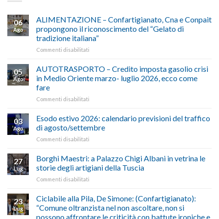
ALIMENTAZIONE – Confartigianato, Cna e Conpait
06
propongono il riconoscimento del “Gelato di
Ago
tradizione italiana”
su
Commenti disabilitati
ALIMENTAZIONE
–
AUTOTRASPORTO – Credito imposta gasolio crisi
05
Confartigianato,
in Medio Oriente marzo- luglio 2026, ecco come
Ago
Cna
fare
e
su
Commenti disabilitati
Conpait
AUTOTRASPORTO
propongono
–
il
Esodo estivo 2026: calendario previsioni del traffico
03
Credito
riconoscimento
di agosto/settembre
Ago
imposta
del
su
Commenti disabilitati
gasolio
“Gelato
Esodo
crisi
di
estivo
Borghi Maestri: a Palazzo Chigi Albani in vetrina le
in
tradizione
27
2026:
Medio
italiana”
storie degli artigiani della Tuscia
Lug
calendario
Oriente
su
Commenti disabilitati
previsioni
marzo-
Borghi
del
luglio
Maestri:
Ciclabile alla Pila, De Simone: (Confartigianato):
traffico
2026,
23
a
di
“Comune oltranzista nel non ascoltare, non si
ecco
Lug
Palazzo
agosto/settembre
come
possono affrontare le criticità con battute ironiche e