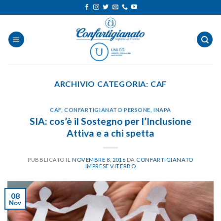
Salta
ai
contenuti
ARCHIVIO CATEGORIA:
CAF
CAF
,
CONFARTIGIANATO PERSONE
,
INAPA
SIA: cos’è il Sostegno per l’Inclusione
Attiva e a chi spetta
PUBBLICATO IL
NOVEMBRE 8, 2016
DA
CONFARTIGIANATO
IMPRESE VITERBO
08
Nov