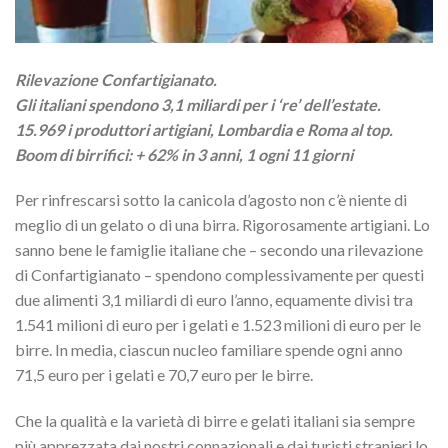
Rilevazione Confartigianato.
Gli italiani spendono 3,1 miliardi per i ‘re’ dell’estate.
15.969 i produttori artigiani, Lombardia e Roma al top.
Boom di birrifici: + 62% in 3 anni, 1 ogni 11 giorni
Per rinfrescarsi sotto la canicola d’agosto non c’è niente di
meglio di un gelato o di una birra. Rigorosamente artigiani. Lo
sanno bene le famiglie italiane che – secondo una rilevazione
di Confartigianato – spendono complessivamente per questi
due alimenti 3,1 miliardi di euro l’anno, equamente divisi tra
1.541 milioni di euro per i gelati e 1.523 milioni di euro per le
birre. In media, ciascun nucleo familiare spende ogni anno
71,5 euro per i gelati e 70,7 euro per le birre.
Che la qualità e la varietà di birre e gelati italiani sia sempre
più apprezzata dai nostri connazionali e dai turisti stranieri lo