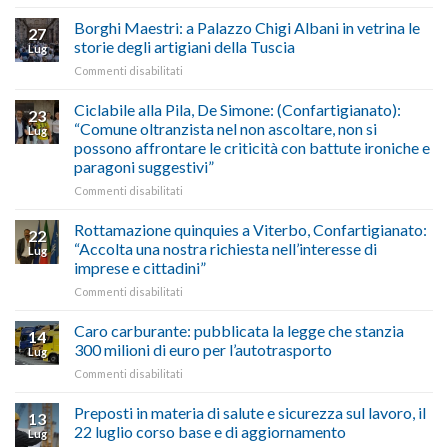
Esodo
crisi
di
estivo
Borghi Maestri: a Palazzo Chigi Albani in vetrina le
in
tradizione
27
2026:
Medio
italiana”
storie degli artigiani della Tuscia
Lug
calendario
Oriente
su
Commenti disabilitati
previsioni
marzo-
Borghi
del
luglio
Maestri:
Ciclabile alla Pila, De Simone: (Confartigianato):
traffico
2026,
23
a
di
“Comune oltranzista nel non ascoltare, non si
ecco
Lug
Palazzo
agosto/settembre
come
possono affrontare le criticità con battute ironiche e
Chigi
fare
paragoni suggestivi”
Albani
in
su
Commenti disabilitati
vetrina
Ciclabile
le
alla
Rottamazione quinquies a Viterbo, Confartigianato:
22
storie
Pila,
“Accolta una nostra richiesta nell’interesse di
Lug
degli
De
imprese e cittadini”
artigiani
Simone:
della
su
Commenti disabilitati
(Confartigianato):
Tuscia
Rottamazione
“Comune
quinquies
oltranzista
Caro carburante: pubblicata la legge che stanzia
14
a
nel
300 milioni di euro per l’autotrasporto
Lug
Viterbo,
non
su
Commenti disabilitati
Confartigianato:
ascoltare,
Caro
“Accolta
non
carburante:
Preposti in materia di salute e sicurezza sul lavoro, il
una
si
13
pubblicata
nostra
possono
22 luglio corso base e di aggiornamento
Lug
la
richiesta
affrontare