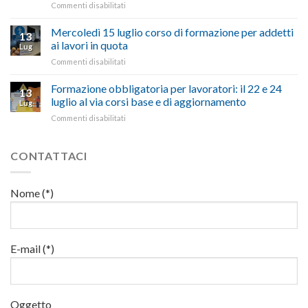
su
Commenti disabilitati
legge
nell’interesse
le
Preposti
che
di
criticità
in
Mercoledì 15 luglio corso di formazione per addetti
stanzia
imprese
con
13
materia
300
ai lavori in quota
e
battute
Lug
di
milioni
cittadini”
ironiche
su
Commenti disabilitati
salute
di
e
Mercoledì
e
euro
paragoni
15
Formazione obbligatoria per lavoratori: il 22 e 24
sicurezza
per
13
suggestivi”
luglio
sul
luglio al via corsi base e di aggiornamento
l’autotrasporto
Lug
corso
lavoro,
su
Commenti disabilitati
di
il
Formazione
formazione
22
obbligatoria
per
luglio
per
CONTATTACI
addetti
corso
lavoratori:
ai
base
il
lavori
e
22
in
Nome (*)
di
e
quota
aggiornamento
24
luglio
al
via
E-mail (*)
corsi
base
e
di
Oggetto
aggiornamento