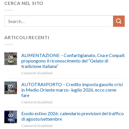
CERCA NEL SITO
ARTICOLI RECENTI
ALIMENTAZIONE – Confartigianato, Cna e Conpait
06
propongono il riconoscimento del “Gelato di
Ago
tradizione italiana”
su
Commenti disabilitati
ALIMENTAZIONE
–
AUTOTRASPORTO – Credito imposta gasolio crisi
05
Confartigianato,
in Medio Oriente marzo- luglio 2026, ecco come
Ago
Cna
fare
e
su
Commenti disabilitati
Conpait
AUTOTRASPORTO
propongono
–
il
Esodo estivo 2026: calendario previsioni del traffico
03
Credito
riconoscimento
di agosto/settembre
Ago
imposta
del
su
Commenti disabilitati
gasolio
“Gelato