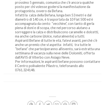
prossimo 5 gennaio, comunica che c’è ancora qualche
posto per chi volesse godersi la manifestazione da
protagonista, ovvero da Befana.
Infatti la calza della Befana, lunga ben 53 metri e dal
diametro di 140 cm, è trasportata da 10 Fiat 500 ed è
accompagnata da cento ”vecchine”, con tanto di gerla
piena di doni e di scopa, che nel percorso aiutano a
sorreggere la calza e distribuiscono caramelle e dolcetti,
ma anche carbone (dolce, naturalmente) a tutti.
Aspiranti Befane di tutte le età, fatevi avanti, perchè c’è
anche un premio che vi aspetta: infatti, tra tutte le
“befane” che parteciperanno all’evento, sarà estratta una
settimana di vacanza sulla neve delle Dolomiti, offerta
dall’AVIS di Viterbo con Asiago Neve.
Per informazioni, le aspiranti befane possono contattare
il Centro polivalente Pilastro, telefonando allo
0761.324148.