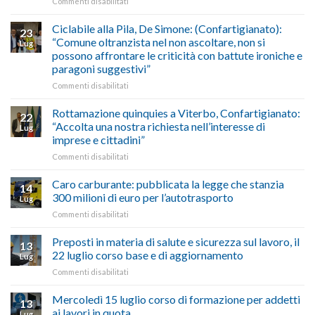
su
Commenti disabilitati
previsioni
marzo-
Borghi
del
luglio
Maestri:
Ciclabile alla Pila, De Simone: (Confartigianato):
traffico
2026,
23
a
di
“Comune oltranzista nel non ascoltare, non si
ecco
Lug
Palazzo
agosto/settembre
come
possono affrontare le criticità con battute ironiche e
Chigi
fare
paragoni suggestivi”
Albani
in
su
Commenti disabilitati
vetrina
Ciclabile
le
alla
Rottamazione quinquies a Viterbo, Confartigianato:
22
storie
Pila,
“Accolta una nostra richiesta nell’interesse di
Lug
degli
De
imprese e cittadini”
artigiani
Simone:
della
su
Commenti disabilitati
(Confartigianato):
Tuscia
Rottamazione
“Comune
quinquies
oltranzista
Caro carburante: pubblicata la legge che stanzia
14
a
nel
300 milioni di euro per l’autotrasporto
Lug
Viterbo,
non
su
Commenti disabilitati
Confartigianato:
ascoltare,
Caro
“Accolta
non
carburante:
Preposti in materia di salute e sicurezza sul lavoro, il
una
si
13
pubblicata
nostra
possono
22 luglio corso base e di aggiornamento
Lug
la
richiesta
affrontare
su
Commenti disabilitati
legge
nell’interesse
le
Preposti
che
di
criticità
in
Mercoledì 15 luglio corso di formazione per addetti
stanzia
imprese
con
13
materia
300
ai lavori in quota
e
battute
Lug