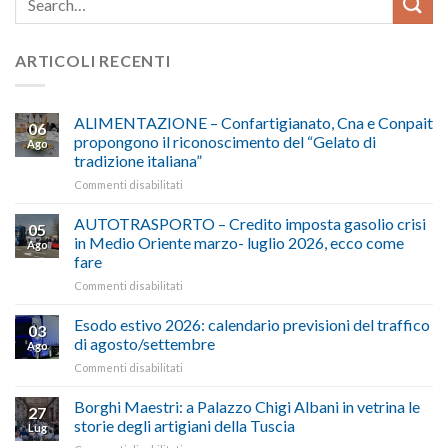
ARTICOLI RECENTI
ALIMENTAZIONE – Confartigianato, Cna e Conpait
06
propongono il riconoscimento del “Gelato di
Ago
tradizione italiana”
su
Commenti disabilitati
ALIMENTAZIONE
–
AUTOTRASPORTO – Credito imposta gasolio crisi
05
Confartigianato,
in Medio Oriente marzo- luglio 2026, ecco come
Ago
Cna
fare
e
su
Commenti disabilitati
Conpait
AUTOTRASPORTO
propongono
–
il
Esodo estivo 2026: calendario previsioni del traffico
03
Credito
riconoscimento
di agosto/settembre
Ago
imposta
del
su
Commenti disabilitati
gasolio
“Gelato
Esodo
crisi
di
estivo
Borghi Maestri: a Palazzo Chigi Albani in vetrina le
in
tradizione
27
2026:
Medio
italiana”
storie degli artigiani della Tuscia
Lug
calendario
Oriente