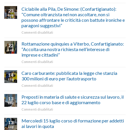
Borghi
del
luglio
Maestri:
Ciclabile alla Pila, De Simone: (Confartigianato):
traffico
2026,
23
a
di
“Comune oltranzista nel non ascoltare, non si
ecco
Lug
Palazzo
agosto/settembre
come
possono affrontare le criticità con battute ironiche e
Chigi
fare
paragoni suggestivi”
Albani
in
su
Commenti disabilitati
vetrina
Ciclabile
le
alla
Rottamazione quinquies a Viterbo, Confartigianato:
22
storie
Pila,
“Accolta una nostra richiesta nell’interesse di
Lug
degli
De
imprese e cittadini”
artigiani
Simone:
della
su
Commenti disabilitati
(Confartigianato):
Tuscia
Rottamazione
“Comune
quinquies
oltranzista
Caro carburante: pubblicata la legge che stanzia
14
a
nel
300 milioni di euro per l’autotrasporto
Lug
Viterbo,
non
su
Commenti disabilitati
Confartigianato:
ascoltare,
Caro
“Accolta
non
carburante:
Preposti in materia di salute e sicurezza sul lavoro, il
una
si
13
pubblicata
nostra
possono
22 luglio corso base e di aggiornamento
Lug
la
richiesta
affrontare
su
Commenti disabilitati
legge
nell’interesse
le
Preposti
che
di
criticità
in
Mercoledì 15 luglio corso di formazione per addetti
stanzia
imprese
con
13
materia
300
ai lavori in quota
e
battute
Lug
di
milioni