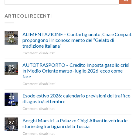
ARTICOLI RECENTI
ALIMENTAZIONE – Confartigianato, Cna e Conpait
06
propongono il riconoscimento del “Gelato di
Ago
tradizione italiana”
su
Commenti disabilitati
ALIMENTAZIONE
–
AUTOTRASPORTO – Credito imposta gasolio crisi
05
Confartigianato,
in Medio Oriente marzo- luglio 2026, ecco come
Ago
Cna
fare
e
su
Commenti disabilitati
Conpait
AUTOTRASPORTO
propongono
–
il
Esodo estivo 2026: calendario previsioni del traffico
03
Credito
riconoscimento
di agosto/settembre
Ago
imposta
del
su
Commenti disabilitati
gasolio
“Gelato
Esodo
crisi
di
estivo
Borghi Maestri: a Palazzo Chigi Albani in vetrina le
in
tradizione
27
2026:
Medio
italiana”
storie degli artigiani della Tuscia
Lug
calendario
Oriente
su
Commenti disabilitati
previsioni
marzo-