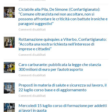
marzo-
Borghi
del
luglio
Maestri:
Ciclabile alla Pila, De Simone: (Confartigianato):
traffico
2026,
23
a
di
“Comune oltranzista nel non ascoltare, non si
ecco
Lug
Palazzo
agosto/settembre
come
possono affrontare le criticità con battute ironiche e
Chigi
fare
paragoni suggestivi”
Albani
in
su
Commenti disabilitati
vetrina
Ciclabile
le
alla
Rottamazione quinquies a Viterbo, Confartigianato:
22
storie
Pila,
“Accolta una nostra richiesta nell’interesse di
Lug
degli
De
imprese e cittadini”
artigiani
Simone:
della
su
Commenti disabilitati
(Confartigianato):
Tuscia
Rottamazione
“Comune
quinquies
oltranzista
Caro carburante: pubblicata la legge che stanzia
14
a
nel
300 milioni di euro per l’autotrasporto
Lug
Viterbo,
non
su
Commenti disabilitati
Confartigianato:
ascoltare,
Caro
“Accolta
non
carburante:
Preposti in materia di salute e sicurezza sul lavoro, il
una
si
13
pubblicata
nostra
possono
22 luglio corso base e di aggiornamento
Lug
la
richiesta
affrontare
su
Commenti disabilitati
legge
nell’interesse
le
Preposti
che
di
criticità
in
Mercoledì 15 luglio corso di formazione per addetti
stanzia
imprese
con
13
materia
300
ai lavori in quota
e
battute
Lug