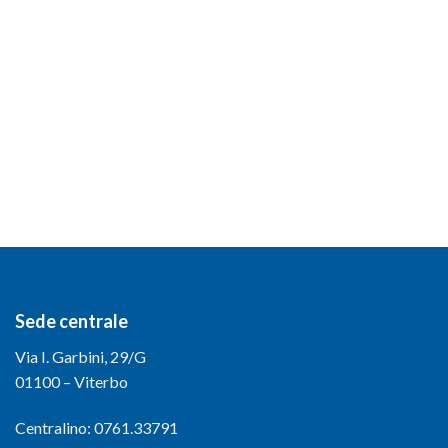
Sede centrale
Via I. Garbini, 29/G
01100 – Viterbo
Centralino: 0761.33791