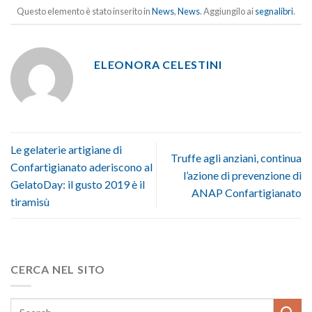
Questo elemento è stato inserito in
News
,
News
. Aggiungilo ai
segnalibri
.
ELEONORA CELESTINI
Le gelaterie artigiane di
Truffe agli anziani, continua
Confartigianato aderiscono al
l’azione di prevenzione di
GelatoDay: il gusto 2019 è il
ANAP Confartigianato
tiramisù
CERCA NEL SITO