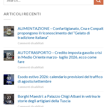
ARTICOLI RECENTI
ALIMENTAZIONE – Confartigianato, Cna e Conpait
06
propongono il riconoscimento del “Gelato di
Ago
tradizione italiana”
su
Commenti disabilitati
ALIMENTAZIONE
–
AUTOTRASPORTO – Credito imposta gasolio crisi
05
Confartigianato,
in Medio Oriente marzo- luglio 2026, ecco come
Ago
Cna
fare
e
su
Commenti disabilitati
Conpait
AUTOTRASPORTO
propongono
–
il
Esodo estivo 2026: calendario previsioni del traffico
03
Credito
riconoscimento
di agosto/settembre
Ago
imposta
del
su
Commenti disabilitati
gasolio
“Gelato
Esodo
crisi
di
estivo
Borghi Maestri: a Palazzo Chigi Albani in vetrina le
in
tradizione
27
2026:
Medio
italiana”
storie degli artigiani della Tuscia
Lug
calendario
Oriente
su
Commenti disabilitati
previsioni